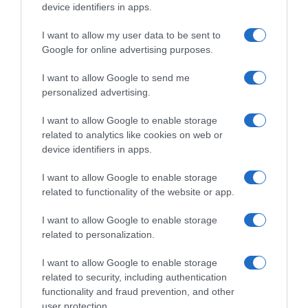
device identifiers in apps.
I want to allow my user data to be sent to
ΔΙΕΘΝΗ
Google for online advertising purposes.
Εξαρθρώθηκε μεγάλο κύκλωμα
διακινητών στην Ισπανία –
I want to allow Google to send me
Μετέφεραν ναρκωτικά προς την
personalized advertising.
Αλγερία και μετανάστες προς την
I want to allow Google to enable storage
Ευρώπη
related to analytics like cookies on web or
device identifiers in apps.
Οι ισπανικές αρχές προχώρησαν σε 78 συλλήψεις - Πώς
γίνονταν οι επικίνδυνες θαλάσσιες διελεύσεις
I want to allow Google to enable storage
related to functionality of the website or app.
I want to allow Google to enable storage
related to personalization.
I want to allow Google to enable storage
related to security, including authentication
functionality and fraud prevention, and other
user protection.