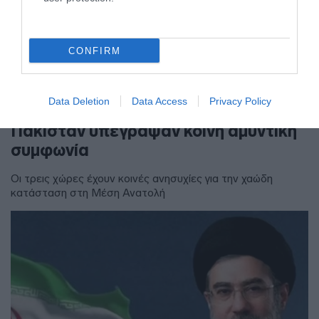
CONFIRM
ΔΙΕΘΝΗ
Data Deletion
Data Access
Privacy Policy
Η Σαουδική Αραβία, η Τουρκία και το
Πακιστάν υπέγραψαν κοινή αμυντική
συμφωνία
Οι τρεις χώρες έχουν κοινές ανησυχίες για την χαώδη
κατάσταση στη Μέση Ανατολή