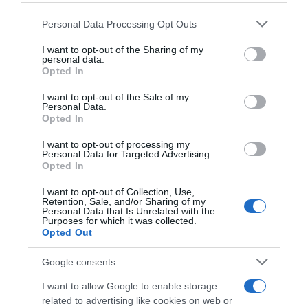
Please note that this website/app uses one or more Google
Personal Data Processing Opt Outs
services and may gather and store information including but
not limited to your visit or usage behaviour. You may click to
I want to opt-out of the Sharing of my
personal data.
grant or deny consent to Google and its third-party tags to
Opted In
use your data for below specified purposes in below Google
ΔΙΕΘΝΗ
consent section.
I want to opt-out of the Sale of my
Personal Data.
Opted In
I want to opt-out of processing my
Personal Data for Targeted Advertising.
Opted In
I want to opt-out of Collection, Use,
Retention, Sale, and/or Sharing of my
Personal Data that Is Unrelated with the
Purposes for which it was collected.
Opted Out
Google consents
I want to allow Google to enable storage
related to advertising like cookies on web or