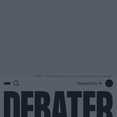
ΑΝΑΖΗΤΗΣΗ
DEBATE: Πότε θα θέλατε να γίνουν οι επόμενες εθνικές εκλογές;
Ψήφισε Εδώ