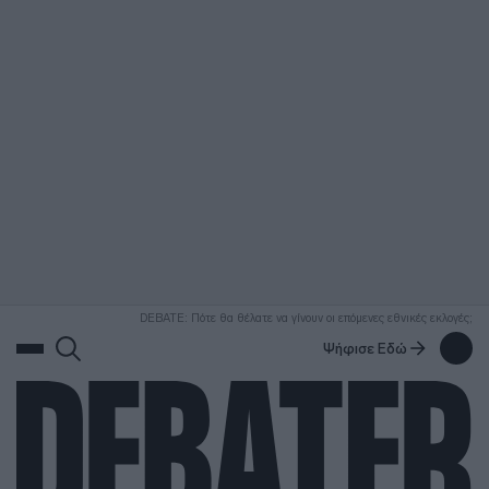
ΑΝΑΖΗΤΗΣΗ
DEBATE: Πότε θα θέλατε να γίνουν οι επόμενες εθνικές εκλογές;
Ψήφισε Εδώ