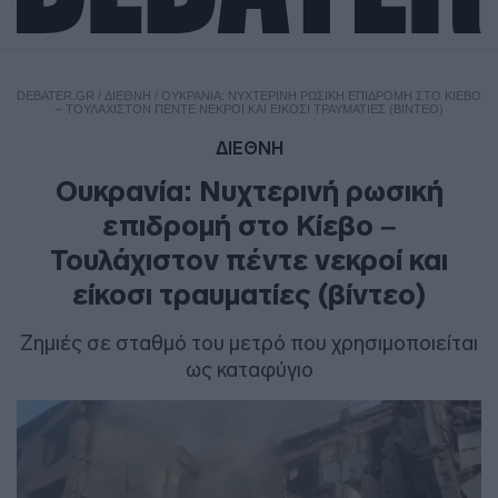
DEBATER.GR
/
ΔΙΕΘΝΗ
/
ΟΥΚΡΑΝΊΑ: ΝΥΧΤΕΡΙΝΉ ΡΩΣΙΚΉ ΕΠΙΔΡΟΜΉ ΣΤΟ ΚΊΕΒΟ
– ΤΟΥΛΆΧΙΣΤΟΝ ΠΈΝΤΕ ΝΕΚΡΟΊ ΚΑΙ ΕΊΚΟΣΙ ΤΡΑΥΜΑΤΊΕΣ (ΒΊΝΤΕΟ)
ΔΙΕΘΝΗ
Ουκρανία: Νυχτερινή ρωσική
επιδρομή στο Κίεβο –
Τουλάχιστον πέντε νεκροί και
είκοσι τραυματίες (βίντεο)
Ζημιές σε σταθμό του μετρό που χρησιμοποιείται
ως καταφύγιο