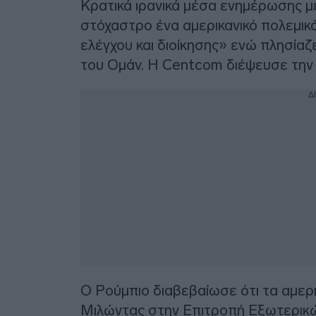
Κρατικά ιρανικά μέσα ενημέρωσης μ
στόχαστρο ένα αμερικανικό πολεμικ
ελέγχου και διοίκησης» ενώ πλησίαζ
του Ομάν. H Centcom διέψευσε την
Δ
Ο Ρούμπιο διαβεβαίωσε ότι τα αμερι
Μιλώντας στην Επιτροπή Εξωτερικώ