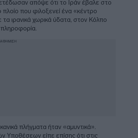
ετέδωσαν απόψε ότι το Ιράν έβαλε στο
ό πλοίο που φιλοξενεί ένα «κέντρο
ε τα ιρανικά χωρικά ύδατα, στον Κόλπο
 πληροφορία.
ΙΑΦΗΜΙΣΗ
κανικά πλήγματα ήταν «αμυντικά».
ν Υποθέσεων είπε επίσης ότι στις