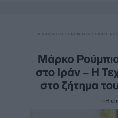
DEBATER.GR
/
ΔΙΕΘΝΗ
/
ΜΆΡΚΟ ΡΟΎΜΠΙΟ: ΔΕΝ ΔΙΕΞΆΓΟΥ
Μάρκο Ρούμπιο
στο Ιράν – Η Τ
στο ζήτημα το
«Η επ