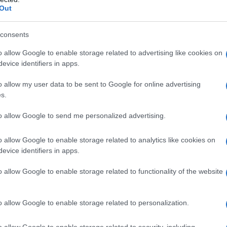
ν που διαθέτουν, τη μείωση του
Out
λους αυτούς τυος στόχους.
consents
απέμενε από την πολεμική αεροπορία
ό ναυτικό τους», είπε ο υπουργός.
o allow Google to enable storage related to advertising like cookies on
evice identifiers in apps.
ν αυτές τις δηλώσεις, μετά τις νέες
o allow my user data to be sent to Google for online advertising
ι τα ιρανικά πλήγματα στο Κουβέιτ,
s.
νά του Ορμούζ παραμένουν
to allow Google to send me personalized advertising.
o allow Google to enable storage related to analytics like cookies on
evice identifiers in apps.
o allow Google to enable storage related to functionality of the website
o allow Google to enable storage related to personalization.
o allow Google to enable storage related to security, including