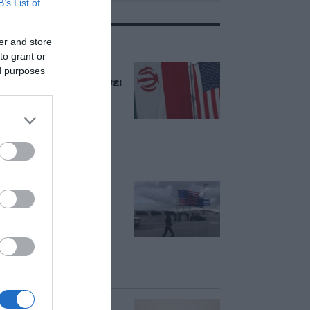
B’s List of
ΣΧΕΤΙΚΑ ΜΕ:ΗΠΑ
er and store
to grant or
Τραμπ: “Ο πόλεμος
ed purposes
στο Ιράν θα τελειώσει
σύντομα” – Σχέδιο
της Τεχεράνης για
μπλόκο σε πλοία
“εχθρικών χωρών”
στο Ορμούζ
ΗΠΑ: Επιβράδυνση
των προσλήψεων
στον ιδιωτικό τομέα
τον Ιούλιο –
Δημιουργήθηκαν
μόνο 44.000 θέσεις
εργασίας
Axios: Κοντά σε