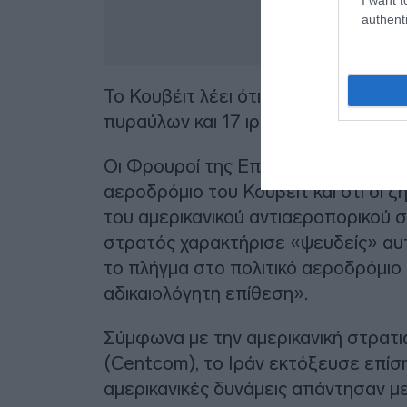
authenti
Το Κουβέιτ λέει ότι συνολικά μπήκε
πυραύλων και 17 ιρανικών, μη επα
Οι Φρουροί της Επανάστασης υποστ
αεροδρόμιο του Κουβέιτ και ότι οι ζ
του αμερικανικού αντιαεροπορικού 
στρατός χαρακτήρισε «ψευδείς» αυτ
το πλήγμα στο πολιτικό αεροδρόμιο 
αδικαιολόγητη επίθεση».
Σύμφωνα με την αμερικανική στρατι
(Centcom), το Ιράν εκτόξευσε επίσ
αμερικανικές δυνάμεις απάντησαν με