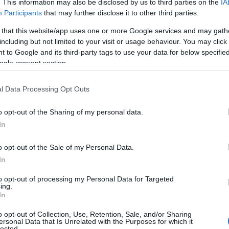
. This information may also be disclosed by us to third parties on the
IA
Participants
that may further disclose it to other third parties.
 that this website/app uses one or more Google services and may gath
including but not limited to your visit or usage behaviour. You may click 
 to Google and its third-party tags to use your data for below specifi
ogle consent section.
l Data Processing Opt Outs
o opt-out of the Sharing of my personal data.
In
κανικούς βομβαρδισμούς που ξεκίνησαν
o opt-out of the Sale of my Personal Data.
αυση του πυρός που κηρύχθηκε στις 8
In
to opt-out of processing my Personal Data for Targeted
ing.
ρδισε, μπορώ να σας πω το εξής: εμείς
In
υμε τη νίκη ως την καταστροφή της
o opt-out of Collection, Use, Retention, Sale, and/or Sharing
ersonal Data that Is Unrelated with the Purposes for which it
ν Ιρανών), τη σημαντική μείωση του
lected.