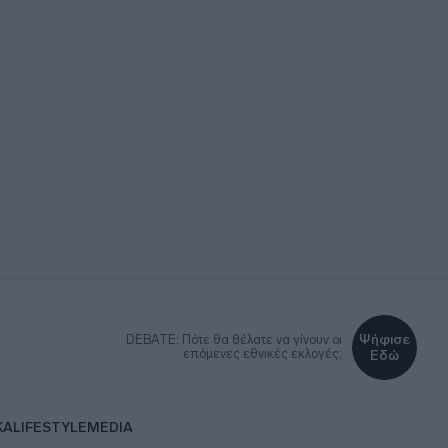
Ψήφισε
DEBATE: Πότε θα θέλατε να γίνουν οι
επόμενες εθνικές εκλογές;
Εδώ
ΚΑ
LIFESTYLE
MEDIA