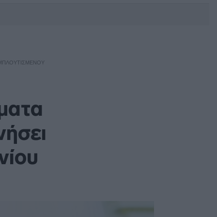
DEBATE: Πότε θα θέλατε να
γίνουν οι επόμενες εθνικές
εκλογές;
 ΕΜΠΛΟΥΤΙΣΜΈΝΟΥ
γματα
νήσει
νίου