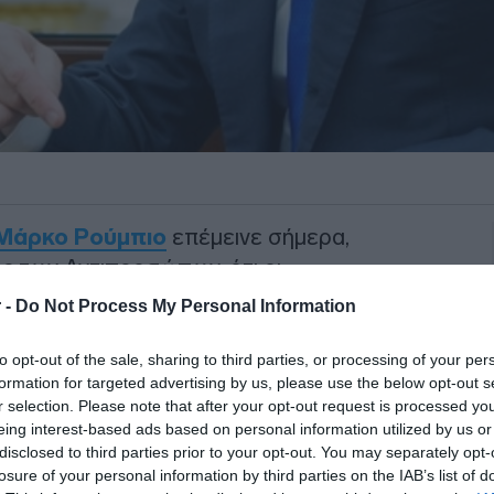
Μάρκο Ρούμπιο
επέμεινε σήμερα,
ς των Αντιπροσώπων, ότι οι
κλίμακας εναντίον του
Ιράν
έχουν
 -
Do Not Process My Personal Information
ις μεταξύ των δύο πλευρών.
to opt-out of the sale, sharing to third parties, or processing of your per
ο Ιράν για να αποδυναμώσουμε τις
formation for targeted advertising by us, please use the below opt-out s
r selection. Please note that after your opt-out request is processed y
είρηση Επική Οργή τελείωσε», είπε,
eing interest-based ads based on personal information utilized by us or
πή ότι «ο πόλεμος τελείωσε».
disclosed to third parties prior to your opt-out. You may separately opt-
losure of your personal information by third parties on the IAB’s list of
ΙΑΦΗΜΙΣΗ