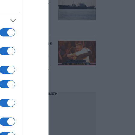
συμφωνία ΗΠΑ, Ιράν
και Ομάν για το
άνοιγμα των Στενών
του Ορμούζ – Ποιοι
όροι συζητούνται
Μπεν Άφλεκ: Κέρδισε
1 εκατ. δολάρια στο
“Ποιος θέλει να γίνει
εκατομμυριούχος” –
Δείτε βίντεο με τους
πανηγυρισμούς του
ηθοποιού
ΔΙΑΦΗΜΙΣΗ