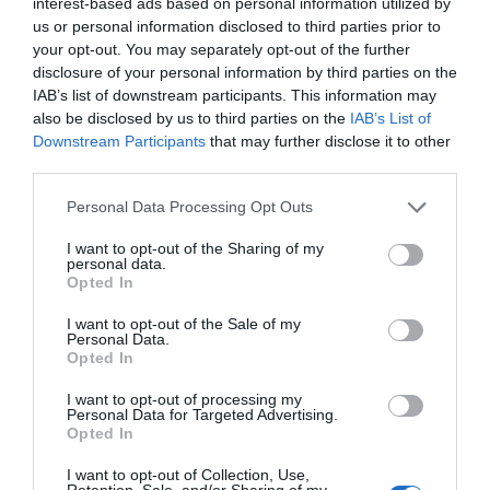
interest-based ads based on personal information utilized by
us or personal information disclosed to third parties prior to
ΔΙΑΦΗΜΙΣΗ
your opt-out. You may separately opt-out of the further
disclosure of your personal information by third parties on the
IAB’s list of downstream participants. This information may
also be disclosed by us to third parties on the
IAB’s List of
Downstream Participants
that may further disclose it to other
third parties.
Please note that this website/app uses one or more Google
Personal Data Processing Opt Outs
services and may gather and store information including but
not limited to your visit or usage behaviour. You may click to
I want to opt-out of the Sharing of my
personal data.
grant or deny consent to Google and its third-party tags to
Opted In
use your data for below specified purposes in below Google
consent section.
I want to opt-out of the Sale of my
ΣΧΟΛΙΑ
Personal Data.
Opted In
I want to opt-out of processing my
Personal Data for Targeted Advertising.
Opted In
I want to opt-out of Collection, Use,
Retention, Sale, and/or Sharing of my