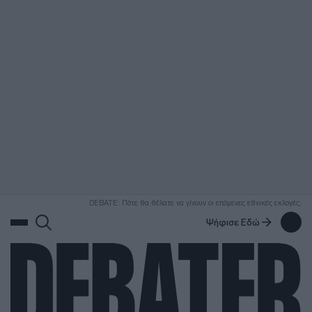
ΑΝΑΖΗΤΗΣΗ
DEBATE: Πότε θα θέλατε να γίνουν οι επόμενες εθνικές εκλογές;
Ψήφισε Εδώ