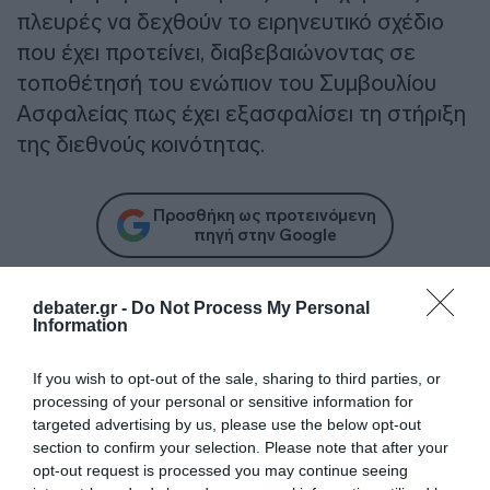
πλευρές να δεχθούν το ειρηνευτικό σχέδιο
που έχει προτείνει, διαβεβαιώνοντας σε
τοποθέτησή του ενώπιον του Συμβουλίου
Ασφαλείας πως έχει εξασφαλίσει τη στήριξη
της διεθνούς κοινότητας.
Προσθήκη ως προτεινόμενη
πηγή στην Google
debater.gr -
Do Not Process My Personal
Information
Ακολούθησε το debater.gr στο
Google News
και μάθετε πρώτοι όλες τις ειδήσεις
If you wish to opt-out of the sale, sharing to third parties, or
processing of your personal or sensitive information for
Share
Tweet
targeted advertising by us, please use the below opt-out
section to confirm your selection. Please note that after your
opt-out request is processed you may continue seeing
ΕΠΙΘΕΣΗ
ΚΑΜΙΚΑΖΙ
ΥΕΜΕΝΗ