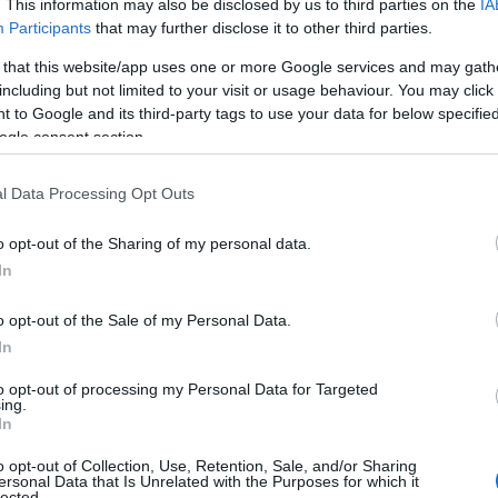
χή και όλο τον κόσμο, ιδίως για τις πιο
. This information may also be disclosed by us to third parties on the
IA
Participants
that may further disclose it to other third parties.
 that this website/app uses one or more Google services and may gath
ΙΑΦΗΜΙΣΗ
including but not limited to your visit or usage behaviour. You may click 
 to Google and its third-party tags to use your data for below specifi
ogle consent section.
l Data Processing Opt Outs
o opt-out of the Sharing of my personal data.
In
o opt-out of the Sale of my Personal Data.
In
to opt-out of processing my Personal Data for Targeted
ing.
η ως προτεινόμενη
In
ή στην Google
o opt-out of Collection, Use, Retention, Sale, and/or Sharing
ersonal Data that Is Unrelated with the Purposes for which it
lected.