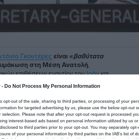
ντόνιο Γκουτέρες
είναι «
βαθύτατα
 κλιμάκωση στη Μέση Ανατολή
,
ικών επιθέσεων εναντίον του
Ιράν
και
του Κόλπου, όπως ανέφερε o
 -
Do Not Process My Personal Information
ρίκ.
to opt-out of the sale, sharing to third parties, or processing of your per
ιμαχόμενες πλευρές «
να επιστρέψουν
formation for targeted advertising by us, please use the below opt-out s
ίας
και να αποφύγουν τυχόν περαιτέρω
r selection. Please note that after your opt-out request is processed y
eing interest-based ads based on personal information utilized by us or
όπως είπε χθες στο Συμβούλιο
disclosed to third parties prior to your opt-out. You may separately opt-
τήσει επανέναρξη της σύγκρουσης, με
losure of your personal information by third parties on the IAB’s list of