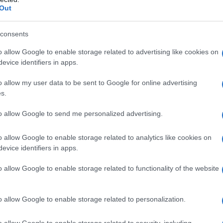
Out
 Το πολωμένο μελτέμι ήταν ένα “από τα
consents
ταίων 50 χρόνων” – Η ανάρτηση Κολυδά
o allow Google to enable storage related to advertising like cookies on
evice identifiers in apps.
κρασίας, με 41,2 βαθμούς Κελσίου
o allow my user data to be sent to Google for online advertising
ιά διατάχθηκαν να εκκενώσουν το
s.
to allow Google to send me personalized advertising.
 στην Ινδία για λάθη και περιεχόμενο
o allow Google to enable storage related to analytics like cookies on
evice identifiers in apps.
ogle News
και μάθετε πρώτοι όλες τις ειδήσεις
o allow Google to enable storage related to functionality of the website
o allow Google to enable storage related to personalization.
o allow Google to enable storage related to security, including