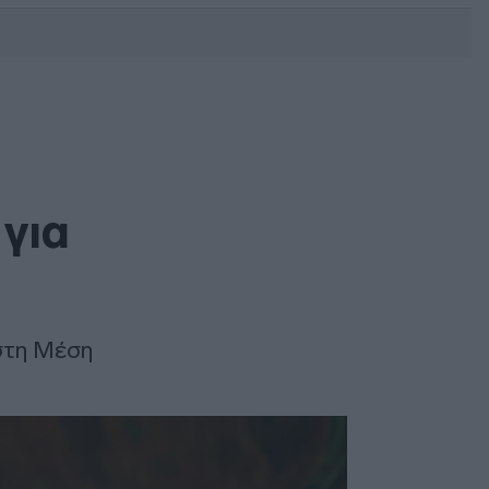
DEBATE: Πότε θα θέλατε να
γίνουν οι επόμενες εθνικές
εκλογές;
 για
 στη Μέση