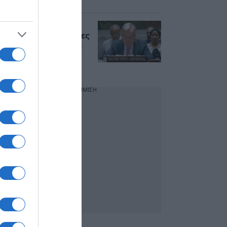
ΟΗΕ: Ανησυχία
Γκουτέρες για τις νέες
επιθέσεις των Χούθι
στην Ερυθρά
Θάλασσα
ΔΙΑΦΗΜΙΣΗ