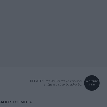
Ψήφισε
DEBATE: Πότε θα θέλατε να γίνουν οι
επόμενες εθνικές εκλογές;
Εδώ
ΚΑ
LIFESTYLE
MEDIA