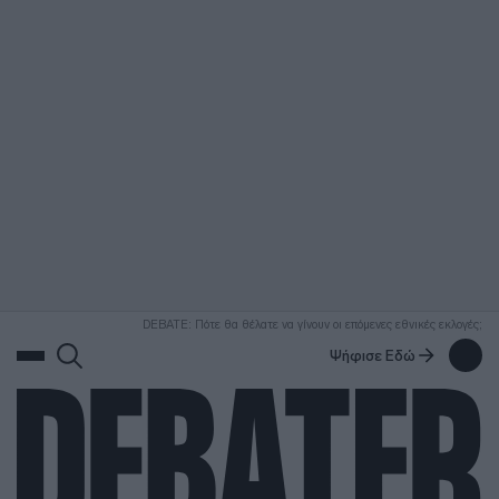
ΑΝΑΖΗΤΗΣΗ
DEBATE: Πότε θα θέλατε να γίνουν οι επόμενες εθνικές εκλογές;
Ψήφισε Εδώ