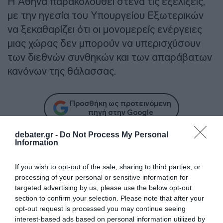
Η Αθήνα παρακολουθεί στενά τις εξελίξεις,
με την ηγεσία του Υπουργείου Εξωτερικών
να ξεκαθαρίζει ότι οι μονομερείς ενέργειες
μιας χώρας δεν μπορούν να υπερισχύσουν
των διεθνών συνθηκών και των απαράβατων
κανόνων της θάλασσας.
Προσθήκη ως προτεινόμενη
πηγή στην Google
debater.gr -
Do Not Process My Personal
Information
Ειδήσεις σήμερα
If you wish to opt-out of the sale, sharing to third parties, or
Με ταχείς ρυθμούς οι διαδικασίες
processing of your personal or sensitive information for
αποκατάστασης μετά την πυρκαγιά στη
targeted advertising by us, please use the below opt-out
section to confirm your selection. Please note that after your
Δυτική Αττική
opt-out request is processed you may continue seeing
interest-based ads based on personal information utilized by
Ειδικό Χωροταξικό για τον Τουρισμό: Οι