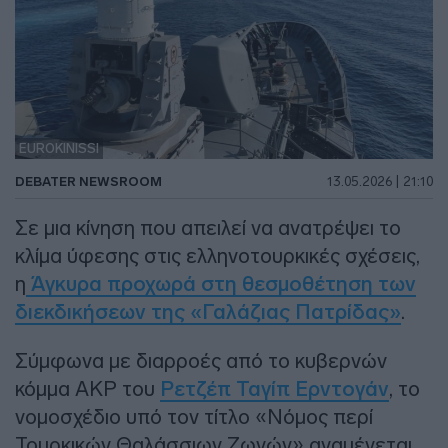
EUROKINISSI
DEBATER NEWSROOM
13.05.2026 | 21:10
Σε μια κίνηση που απειλεί να ανατρέψει το
κλίμα ύφεσης στις ελληνοτουρκικές σχέσεις,
η
Άγκυρα προχωρά στη θεσμοθέτηση των
διεκδικήσεων της «Γαλάζιας Πατρίδας»
.
Σύμφωνα με διαρροές από το κυβερνών
κόμμα AKP του
Ρετζέπ Ταγίπ Ερντογάν
, το
νομοσχέδιο υπό τον τίτλο «Νόμος περί
Τουρκικών Θαλάσσιων Ζωνών» αναμένεται