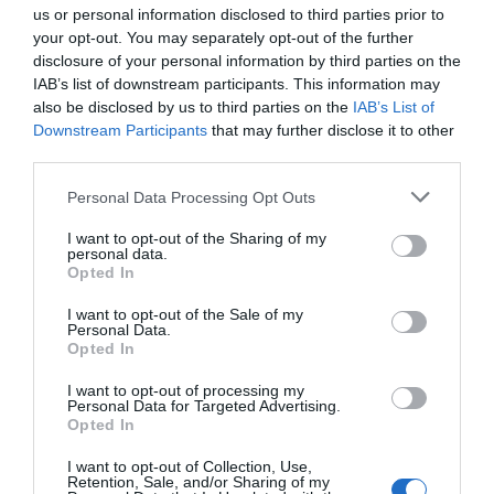
us or personal information disclosed to third parties prior to
νέοι κανόνες για επενδύσεις, νησιά και
your opt-out. You may separately opt-out of the further
προορισμούς υπό πίεση
disclosure of your personal information by third parties on the
IAB’s list of downstream participants. This information may
Εμπρησμός στη Marfin: “Δεν υπάρχει
also be disclosed by us to third parties on the
IAB’s List of
ταυτοποίηση” λέει ο δικηγόρος της
Downstream Participants
that may further disclose it to other
46χρονης – Τι είπε για την ξανθιά κοτσίδα
third parties.
Οι Queens Of The Stone Age
Please note that this website/app uses one or more Google
Personal Data Processing Opt Outs
services and may gather and store information including but
δημιούργησαν τηλεφωνική γραμμή…
not limited to your visit or usage behaviour. You may click to
I want to opt-out of the Sharing of my
παραπόνων για τους θαυμαστές τους
personal data.
grant or deny consent to Google and its third-party tags to
Opted In
use your data for below specified purposes in below Google
consent section.
I want to opt-out of the Sale of my
Ακολούθησε το debater.gr στο
Google News
Personal Data.
και μάθετε πρώτοι όλες τις ειδήσεις
Opted In
I want to opt-out of processing my
Personal Data for Targeted Advertising.
Share
Tweet
Opted In
I want to opt-out of Collection, Use,
ΕΛΛΗΝΟΤΟΥΡΚΙΚΑ
ΡΕΤΖΕΠ ΤΑΓΙΠ ΕΡΝΤΟΓΑΝ
Retention, Sale, and/or Sharing of my