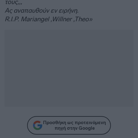
τους,,,
Ας αναπαυθούν εν ειρήνη.
R.I.P. Mariangel ,Willner ,Theo»
Προσθήκη ως προτεινόμενη
πηγή στην Google