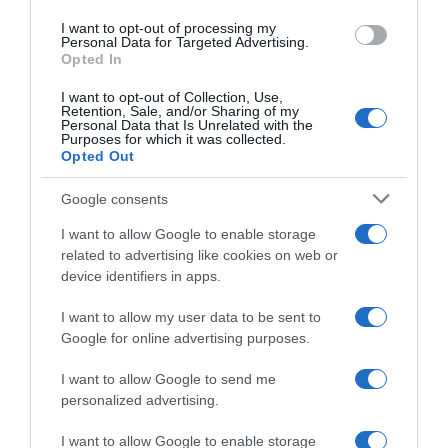
I want to opt-out of processing my
Personal Data for Targeted Advertising.
Opted In
I want to opt-out of Collection, Use,
Retention, Sale, and/or Sharing of my
Personal Data that Is Unrelated with the
ΑΘΛΗΤΙΚΑ
Purposes for which it was collected.
Opted Out
Ινφαντίνο: Διαψεύδει τις καταγγελίες
περί… ερωμένης και αποζημίωσή της
Google consents
από την UEFA
I want to allow Google to enable storage
related to advertising like cookies on web or
Παραμένει στο "μάτι του κυκλώνα" ο πρόεδρος της FIFA
device identifiers in apps.
I want to allow my user data to be sent to
Google for online advertising purposes.
I want to allow Google to send me
personalized advertising.
I want to allow Google to enable storage