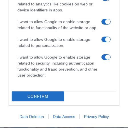
related to analytics like cookies on web or
device identifiers in apps.
I want to allow Google to enable storage
related to functionality of the website or app.
I want to allow Google to enable storage
ΑΘΛΗΤΙΚΑ
related to personalization.
Μεξικό και Αργεντινή στηρίζουν τον
Ινφαντίνο, ενώ συνεχίζεται η κρίση
I want to allow Google to enable storage
στη FIFA
related to security, including authentication
functionality and fraud prevention, and other
Αντιμετωπίζει έντονες αντιδράσεις για την -πλέον
user protection.
αποσυρμένη- πρόταση πώλησης μέρους των εμπορικών
δικαιωμάτων του Παγκοσμίου Κυπέλλου
CONFIRM
Data Deletion
Data Access
Privacy Policy