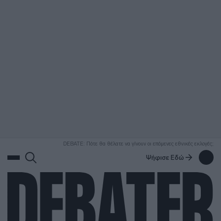
ΑΝΑΖΗΤΗΣΗ
DEBATE: Πότε θα θέλατε να γίνουν οι επόμενες εθνικές εκλογές;
Ψήφισε Εδώ