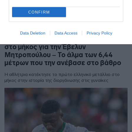
CONFIRM
ΑΘΛΗΤΙΚΑ
Data Deletion
Data Access
Privacy Policy
Παγκόσμιο Κ20: Ασημένιο μετάλλιο
στο μήκος για την Έβελυν
Μητροπούλου – Το άλμα των 6,44
μέτρων που την ανέβασε στο βάθρο
Η αθλήτρια κατέκτησε το πρώτο ελληνικό μετάλλιο στο
μήκος στην ιστορία της διοργάνωσης στις γυναίκες