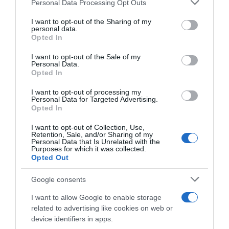
Please note that this website/app uses one or more Google
Personal Data Processing Opt Outs
services and may gather and store information including but
not limited to your visit or usage behaviour. You may click to
I want to opt-out of the Sharing of my
personal data.
grant or deny consent to Google and its third-party tags to
Opted In
use your data for below specified purposes in below Google
consent section.
I want to opt-out of the Sale of my
Personal Data.
Opted In
I want to opt-out of processing my
Personal Data for Targeted Advertising.
Opted In
I want to opt-out of Collection, Use,
Retention, Sale, and/or Sharing of my
Personal Data that Is Unrelated with the
Purposes for which it was collected.
Opted Out
Google consents
I want to allow Google to enable storage
related to advertising like cookies on web or
device identifiers in apps.