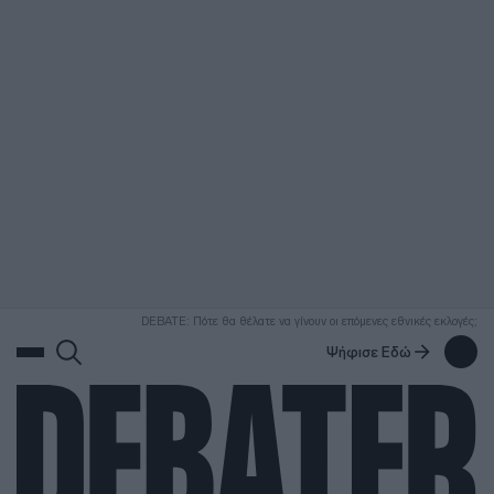
ΑΝΑΖΗΤΗΣΗ
DEBATE: Πότε θα θέλατε να γίνουν οι επόμενες εθνικές εκλογές;
Ψήφισε Εδώ