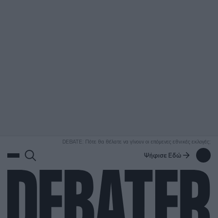
ΑΝΑΖΗΤΗΣΗ
DEBATE: Πότε θα θέλατε να γίνουν οι επόμενες εθνικές εκλογές;
Ψήφισε Εδώ