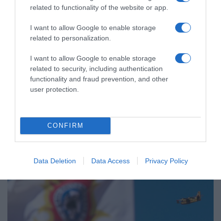
related to functionality of the website or app.
I want to allow Google to enable storage
ΠΟΛΙΤΙΚΗ
related to personalization.
Τσίπρας: Στις 2 Σεπτεμβρίου η
I want to allow Google to enable storage
παρουσίαση του οικονομικού
related to security, including authentication
προγράμματος της ΕΛ.Α.Σ. στη
functionality and fraud prevention, and other
Θεσσαλονίκη
user protection.
"Για την Δίκαιη Ανάπτυξη, την παραγωγική ανασυγκρότηση,
την επανίδρυση του κοινωνικού κράτους"
CONFIRM
Data Deletion
Data Access
Privacy Policy