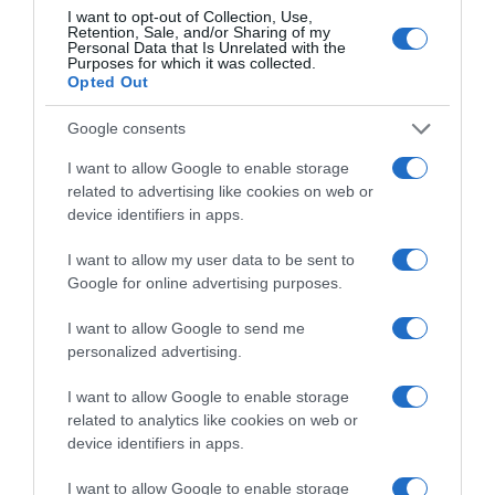
I want to opt-out of Collection, Use,
ΠΟΛΙΤΙΚΗ
Retention, Sale, and/or Sharing of my
Personal Data that Is Unrelated with the
ΠΑΣΟΚ: “Τα επιχειρήματα και οι
Purposes for which it was collected.
Opted Out
πίνακες του κ. Σκέρτσου διαρκούν
μέχρι τα επόμενα που αναιρούν τα
Google consents
προηγούμενα”
I want to allow Google to enable storage
related to advertising like cookies on web or
"Συνεχίζει στο ίδιο αλαζονικό ύφος και με τους ίδιους
device identifiers in apps.
εξυπνακισμούς"
I want to allow my user data to be sent to
Google for online advertising purposes.
I want to allow Google to send me
personalized advertising.
I want to allow Google to enable storage
related to analytics like cookies on web or
device identifiers in apps.
I want to allow Google to enable storage