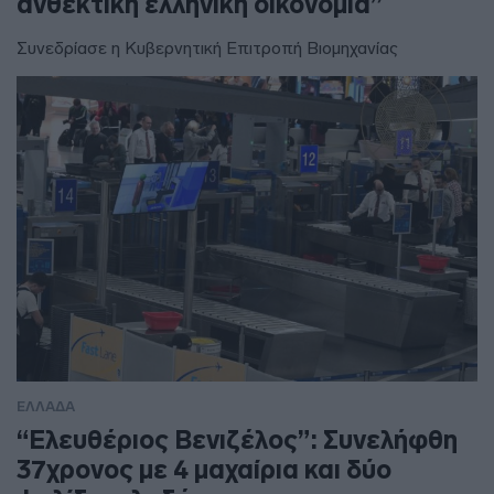
ανθεκτική ελληνική οικονομία”
Συνεδρίασε η Κυβερνητική Επιτροπή Βιομηχανίας
ΕΛΛΑΔΑ
“Ελευθέριος Βενιζέλος”: Συνελήφθη
37χρονος με 4 μαχαίρια και δύο