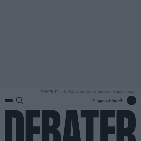
ΑΝΑΖΗΤΗΣΗ
DEBATE: Πότε θα θέλατε να γίνουν οι επόμενες εθνικές εκλογές;
Ψήφισε Εδώ