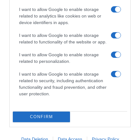
I want to allow Google to enable storage
related to analytics like cookies on web or
device identifiers in apps.
I want to allow Google to enable storage
related to functionality of the website or app.
I want to allow Google to enable storage
ΕΛΛΑΔΑ
related to personalization.
Δείτε τις προσπάθειες χελώνας να
γεννήσει σε παραλία της Ρόδου – Η
I want to allow Google to enable storage
related to security, including authentication
προειδοποίηση των κατοίκων (βίντεο)
functionality and fraud prevention, and other
user protection.
Το ζώο δεν τα κατάφερε και αναμένεται να επιστρέψει
CONFIRM
Data Deletion
Data Access
Privacy Policy