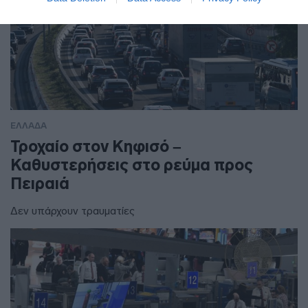
ΕΛΛΑΔΑ
Τροχαίο στον Κηφισό –
Καθυστερήσεις στο ρεύμα προς
Πειραιά
Δεν υπάρχουν τραυματίες