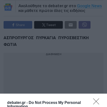
Ακολούθησε το debater.gr στο
Google News
και μάθετε πρώτοι όλες τις ειδήσεις
Share
Tweet
ΑΣΠΡΟΠΥΡΓΟΣ
ΠΥΡΚΑΓΙΑ
ΠΥΡΟΣΒΕΣΤΙΚΗ
ΦΩΤΙΑ
ΔΙΑΦΗΜΙΣΗ
debater.gr -
Do Not Process My Personal
Information