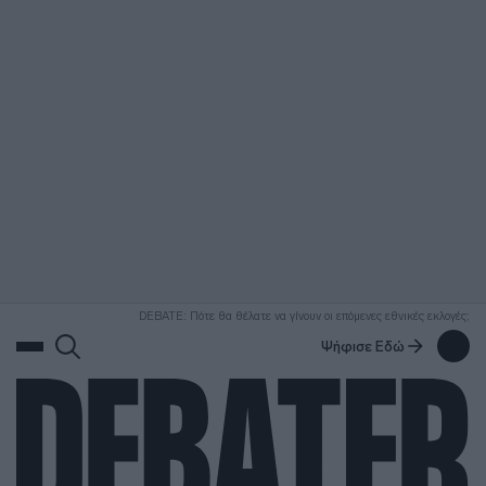
ΑΝΑΖΗΤΗΣΗ
DEBATE: Πότε θα θέλατε να γίνουν οι επόμενες εθνικές εκλογές;
Ψήφισε Εδώ