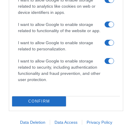
related to analytics like cookies on web or
device identifiers in apps.
I want to allow Google to enable storage
related to functionality of the website or app.
I want to allow Google to enable storage
related to personalization.
ΑΘΛΗΤΙΚΑ
I want to allow Google to enable storage
Παγκόσμιο Κ20: Ασημένιο μετάλλιο
related to security, including authentication
στο μήκος για την Έβελυν
functionality and fraud prevention, and other
user protection.
Μητροπούλου – Το άλμα των 6,44
μέτρων που την ανέβασε στο βάθρο
Η αθλήτρια κατέκτησε το πρώτο ελληνικό μετάλλιο στο
CONFIRM
μήκος στην ιστορία της διοργάνωσης στις γυναίκες
Data Deletion
Data Access
Privacy Policy