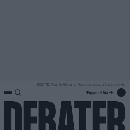
ΑΝΑΖΗΤΗΣΗ
DEBATE: Πότε θα θέλατε να γίνουν οι επόμενες εθνικές εκλογές;
Ψήφισε Εδώ