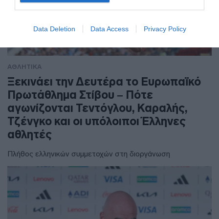
Data Deletion
Data Access
Privacy Policy
ΑΘΛΗΤΙΚΑ
Ξεκινάει την Δευτέρα το Ευρωπαϊκό
Πρωτάθλημα Στίβου – Πότε
αγωνίζονται Τεντόγλου, Καραλής,
Τζένγκο και οι υπόλοιποι Έλληνες
αθλητές
Πλήθος ελληνικών συμμετοχών στη διοργάνωση