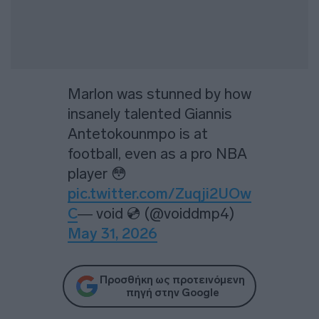
Marlon was stunned by how
insanely talented Giannis
Antetokounmpo is at
football, even as a pro NBA
player 😳
pic.twitter.com/Zuqji2UOw
C
— void 💿 (@voiddmp4)
May 31, 2026
Προσθήκη ως προτεινόμενη
πηγή στην Google