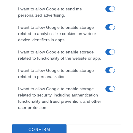
I want to allow Google to send me
personalized advertising.
I want to allow Google to enable storage
related to analytics like cookies on web or
device identifiers in apps.
ΑΘΛΗΤΙΚΑ
Παγκόσμιο Κ20: Η Ιουλιάννα Ρούσσου
I want to allow Google to enable storage
πήρε το ασημένιο στα 800μ. μετά από
related to functionality of the website or app.
μια συγκλονιστική κούρσα
I want to allow Google to enable storage
related to personalization.
Έχασε για 5 εκατοστά του δευτερολέπτου την πρωτιά
I want to allow Google to enable storage
related to security, including authentication
functionality and fraud prevention, and other
user protection.
CONFIRM