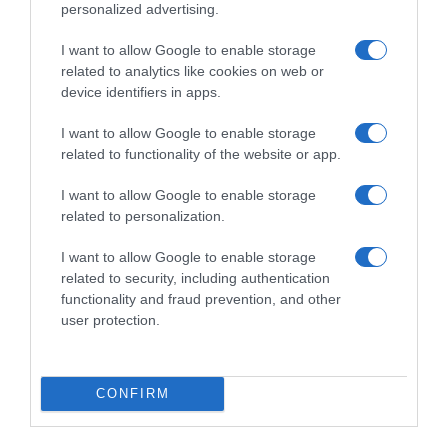
personalized advertising.
I want to allow Google to enable storage
related to analytics like cookies on web or
device identifiers in apps.
I want to allow Google to enable storage
related to functionality of the website or app.
I want to allow Google to enable storage
related to personalization.
I want to allow Google to enable storage
related to security, including authentication
ΑΘΛΗΤΙΚΑ
functionality and fraud prevention, and other
Παγκόσμιο Κ20: Ασημένιο μετάλλιο
user protection.
στο μήκος για την Έβελυν
Μητροπούλου – Το άλμα των 6,44
μέτρων που την ανέβασε στο βάθρο
CONFIRM
Η αθλήτρια κατέκτησε το πρώτο ελληνικό μετάλλιο στο