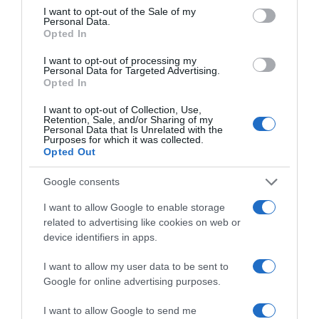
consent section.
I want to opt-out of the Sale of my
Personal Data.
Opted In
I want to opt-out of processing my
Personal Data for Targeted Advertising.
Opted In
I want to opt-out of Collection, Use,
Retention, Sale, and/or Sharing of my
Personal Data that Is Unrelated with the
Purposes for which it was collected.
Opted Out
ΑΘΛΗΤΙΚΑ
Google consents
Μεξικό και Αργεντινή στηρίζουν τον
I want to allow Google to enable storage
Ινφαντίνο, ενώ συνεχίζεται η κρίση
related to advertising like cookies on web or
στη FIFA
device identifiers in apps.
Αντιμετωπίζει έντονες αντιδράσεις για την -πλέον
I want to allow my user data to be sent to
αποσυρμένη- πρόταση πώλησης μέρους των εμπορικών
Google for online advertising purposes.
δικαιωμάτων του Παγκοσμίου Κυπέλλου
I want to allow Google to send me