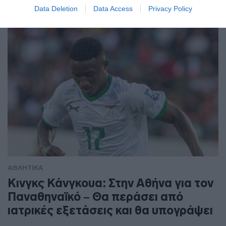
μήκος στην ιστορία της διοργάνωσης στις γυναίκες
Data Deletion
Data Access
Privacy Policy
ΑΘΛΗΤΙΚΑ
Κινγκς Κάνγκουα: Στην Αθήνα για τον
Παναθηναϊκό – Θα περάσει από
ιατρικές εξετάσεις και θα υπογράψει