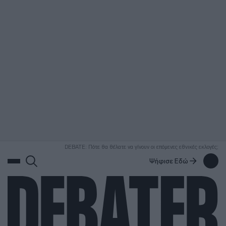
ΑΝΑΖΗΤΗΣΗ
DEBATE: Πότε θα θέλατε να γίνουν οι επόμενες εθνικές εκλογές;
Ψήφισε Εδώ