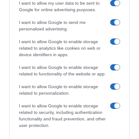
I want to allow my user data to be sent to
ΑΘΛΗΤΙΚΑ
Google for online advertising purposes.
Ινφαντίνο: Διαψεύδει τις καταγγελίες
περί… ερωμένης και αποζημίωσή της
I want to allow Google to send me
personalized advertising.
από την UEFA
I want to allow Google to enable storage
Παραμένει στο "μάτι του κυκλώνα" ο πρόεδρος της FIFA
related to analytics like cookies on web or
device identifiers in apps.
I want to allow Google to enable storage
related to functionality of the website or app.
I want to allow Google to enable storage
related to personalization.
I want to allow Google to enable storage
related to security, including authentication
functionality and fraud prevention, and other
user protection.