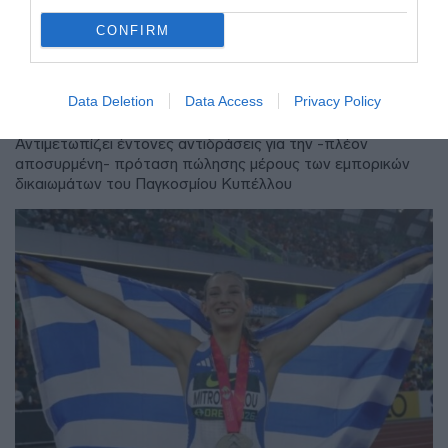
ΑΘΛΗΤΙΚΑ
CONFIRM
Μεξικό και Αργεντινή στηρίζουν τον
Ινφαντίνο, ενώ συνεχίζεται η κρίση
στη FIFA
Data Deletion
Data Access
Privacy Policy
Αντιμετωπίζει έντονες αντιδράσεις για την -πλέον
αποσυρμένη- πρόταση πώλησης μέρους των εμπορικών
δικαιωμάτων του Παγκοσμίου Κυπέλλου