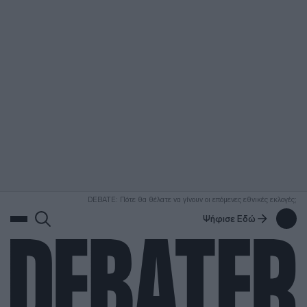
ΑΝΑΖΗΤΗΣΗ
DEBATE: Πότε θα θέλατε να γίνουν οι επόμενες εθνικές εκλογές;
Ψήφισε Εδώ