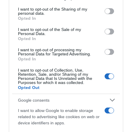
services and may gather and store information including but
not limited to your visit or usage behaviour. You may click to
I want to opt-out of the Sharing of my
personal data.
grant or deny consent to Google and its third-party tags to
Opted In
use your data for below specified purposes in below Google
ΑΘΛΗΤΙΚΑ
consent section.
I want to opt-out of the Sale of my
Personal Data.
Opted In
I want to opt-out of processing my
Personal Data for Targeted Advertising.
Opted In
I want to opt-out of Collection, Use,
Retention, Sale, and/or Sharing of my
Personal Data that Is Unrelated with the
Purposes for which it was collected.
Opted Out
Google consents
I want to allow Google to enable storage
related to advertising like cookies on web or
device identifiers in apps.