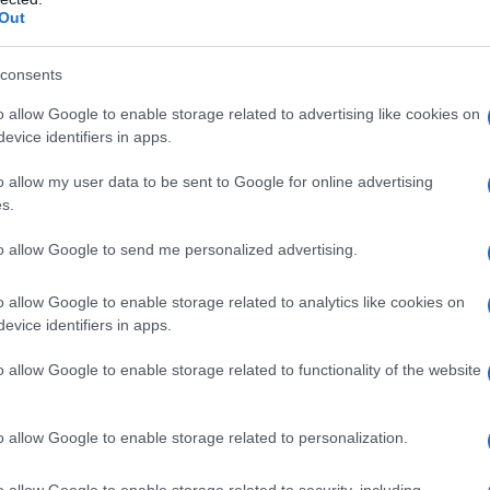
ις τελευταίες ημέρες – Στην Αττική τα
Out
consents
ή ύλη της για να μην πει απολύτως
τασιόπληκτο ρεπορτάζ της
o allow Google to enable storage related to advertising like cookies on
evice identifiers in apps.
ωσε ανήλικη στο σπίτι του – Την έσωσαν
o allow my user data to be sent to Google for online advertising
s.
to allow Google to send me personalized advertising.
ogle News
και μάθετε πρώτοι όλες τις ειδήσεις
o allow Google to enable storage related to analytics like cookies on
evice identifiers in apps.
o allow Google to enable storage related to functionality of the website
Σ
o allow Google to enable storage related to personalization.
o allow Google to enable storage related to security, including