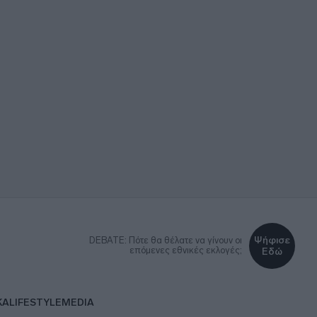
Ψήφισε
DEBATE: Πότε θα θέλατε να γίνουν οι
επόμενες εθνικές εκλογές;
Εδώ
ΚΑ
LIFESTYLE
MEDIA