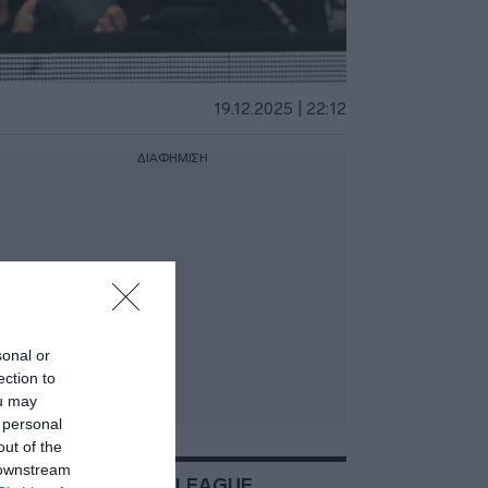
19.12.2025 | 22:12
ΔΙΑΦΗΜΙΣΗ
sonal or
ection to
ou may
 personal
out of the
 downstream
ΣΧΕΤΙΚΑ ΜΕ:EUROLEAGUE