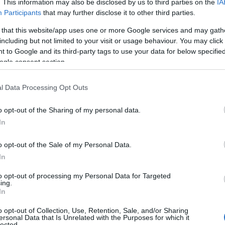
. This information may also be disclosed by us to third parties on the
IA
Participants
that may further disclose it to other third parties.
 that this website/app uses one or more Google services and may gath
including but not limited to your visit or usage behaviour. You may click 
 to Google and its third-party tags to use your data for below specifi
ogle consent section.
α για τα αποδυτήρια, προκειμένου να
ιατρικό επιτελείο του Ολυμπιακού, ενώ
l Data Processing Opt Outs
ατα στο πρόσωπο.
o opt-out of the Sharing of my personal data.
In
η ως προτεινόμενη
ή στην Google
o opt-out of the Sale of my Personal Data.
In
to opt-out of processing my Personal Data for Targeted
ing.
In
εισμό των Στενών του Ορμούζ έως ότου
 όρους της
o opt-out of Collection, Use, Retention, Sale, and/or Sharing
ersonal Data that Is Unrelated with the Purposes for which it
lected.