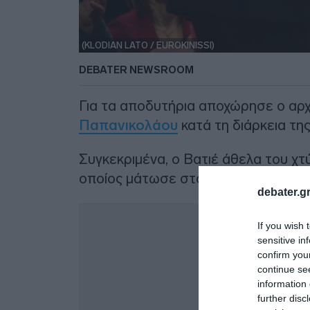
(KLODIAN LATO / EUROKINISSI)
DEBATER NEWSROOM
Για τα αποδυτήρια αποχώρησε ο αρ
Παπανικολάου
κατά τη διάρκεια τη
Συγκεκριμένα, ο Βατιέ άθελα του χ
οποίος μάτωσε στο πρόσωπο.
debater.gr
Δ
If you wish 
sensitive in
confirm you
continue se
information 
further disc