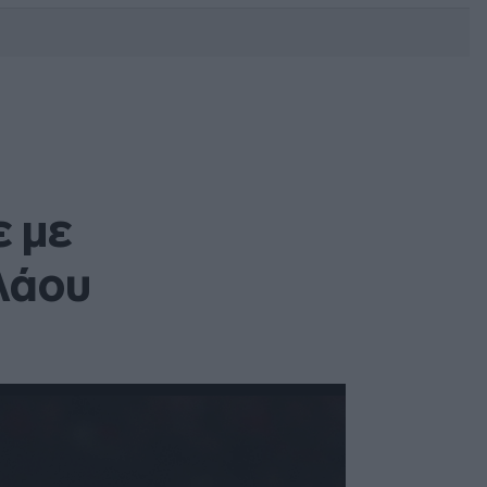
DEBATE: Πότε θα θέλατε να
γίνουν οι επόμενες εθνικές
εκλογές;
 με
λάου