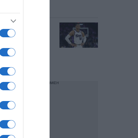
Ολυμπιακού και
Παναθηναϊκού
Ράσελ
Γουέστμπρουκ:
Σενάρια για
ενδιαφέρον από 3
ομάδες της
EuroLeague –
Ανάμεσα τους ο
Παναθηναϊκός
ΔΙΑΦΗΜΙΣΗ