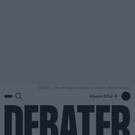
ΑΝΑΖΗΤΗΣΗ
DEBATE: Πότε θα θέλατε να γίνουν οι επόμενες εθνικές εκλογές;
Ψήφισε Εδώ