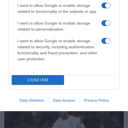
I want to allow Google to enable storage
related to functionality of the website or app.
I want to allow Google to enable storage
related to personalization.
I want to allow Google to enable storage
related to security, including authentication
ΑΘΛΗΤΙΚΑ
functionality and fraud prevention, and other
Κινγκς Κάνγκουα: Στην Αθήνα για τον
user protection.
Παναθηναϊκό – Θα περάσει από
ιατρικές εξετάσεις και θα υπογράψει
CONFIRM
Θα βάλει την υπογραφή του σε τετραετές συμβόλαιο
συνεργασίας με τους «πράσινους», με ετήσιες αποδοχές
περίπου 1 εκατ. ευρώ
Data Deletion
Data Access
Privacy Policy