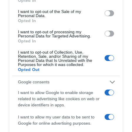
Opted In
use your data for below specified purposes in below Google
consent section.
I want to opt-out of the Sale of my
Personal Data.
Opted In
I want to opt-out of processing my
Personal Data for Targeted Advertising.
Προσθήκη ως προτεινόμενη
Opted In
πηγή στην Google
I want to opt-out of Collection, Use,
Retention, Sale, and/or Sharing of my
Personal Data that Is Unrelated with the
Purposes for which it was collected.
Ειδήσεις σήμερα
Opted Out
Google consents
Συνεδρίασε η Επιτροπή Εκτίμησης
Κινδύνου λόγω των υψηλών θερμοκρασιών
I want to allow Google to enable storage
και της ενίσχυσης των ανέμων
related to advertising like cookies on web or
device identifiers in apps.
Τραμπ: Προσφεύγει στο Ανώτατο
Δικαστήριο για το μπλόκο στην αίθουσα
I want to allow my user data to be sent to
Google for online advertising purposes.
χορού στον Λευκό Οίκο – “Εθνική ντροπή”