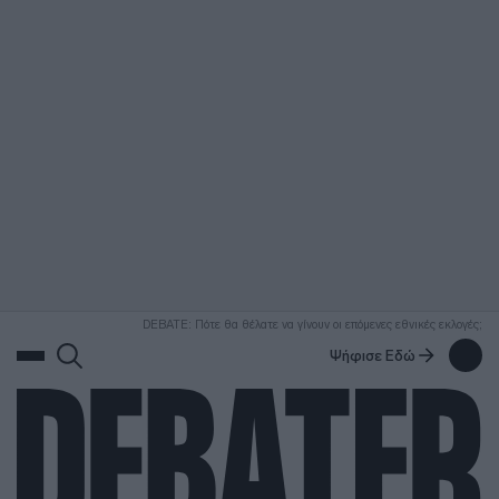
ΑΝΑΖΗΤΗΣΗ
DEBATE: Πότε θα θέλατε να γίνουν οι επόμενες εθνικές εκλογές;
Ψήφισε Εδώ