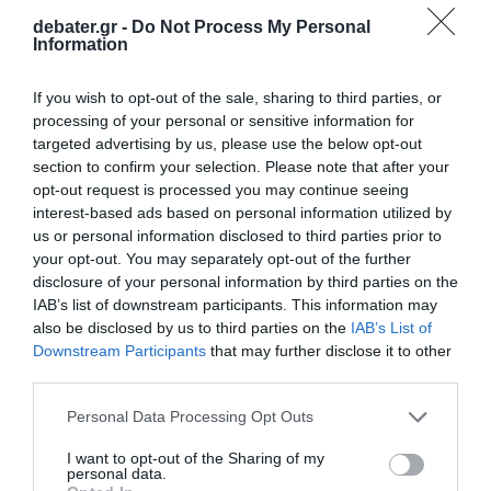
ΜακΚένι, Άνταμς (72΄ Πέπι), Τίλμαν, Ντεστ
debater.gr -
Do Not Process My Personal
(46΄ Ρέινα), Μπαλογκάν (92΄ Άρφστεν),
Information
Πούλισιτς (59΄ Μπερχάλτερ).
If you wish to opt-out of the sale, sharing to third parties, or
ΒΕΛΓΙΟ
(Ρούντι Γκαρσία): Κουρτουά,
processing of your personal or sensitive information for
targeted advertising by us, please use the below opt-out
Καστάνιε, Μέχελε, Νγκόι, Ντε Κάιπερ,
section to confirm your selection. Please note that after your
Τίλεμανς, Ράσκιν (89΄ Βίτσελ), Τροσάρ (89΄
opt-out request is processed you may continue seeing
Σαλεμάκερς), Ονάνα (21΄ Βανάκεν),
interest-based ads based on personal information utilized by
us or personal information disclosed to third parties prior to
Λουκεμπάκιο (68΄ Ντοκού), Ντε Κετελάρε
your opt-out. You may separately opt-out of the further
(68΄ Λουκάκου).
disclosure of your personal information by third parties on the
IAB’s list of downstream participants. This information may
ΔΙΑΦΗΜΙΣΗ
also be disclosed by us to third parties on the
IAB’s List of
Downstream Participants
that may further disclose it to other
third parties.
Please note that this website/app uses one or more Google
Personal Data Processing Opt Outs
services and may gather and store information including but
not limited to your visit or usage behaviour. You may click to
I want to opt-out of the Sharing of my
personal data.
grant or deny consent to Google and its third-party tags to