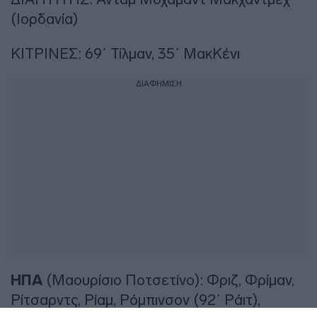
(Ιορδανία)
KITΡΙΝΕΣ: 69΄ Τίλμαν, 35΄ ΜακΚένι
ΔΙΑΦΗΜΙΣΗ
ΗΠΑ
(Μαουρίσιο Ποτσετίνο): Φριζ, Φρίμαν,
Ρίτσαρντς, Ρίαμ, Ρόμπινσον (92΄ Ράιτ),