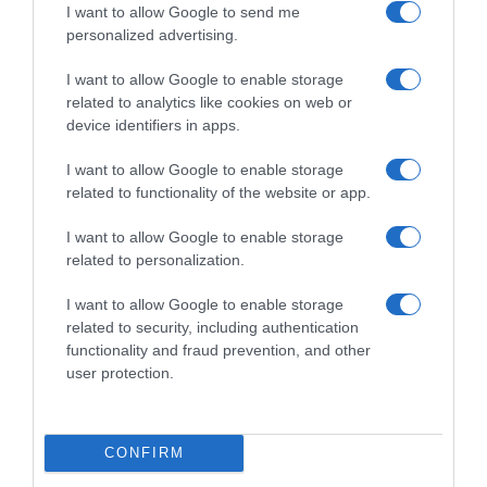
I want to allow Google to send me
Μυστράς: Με ψυχολογικά προβλήματα ο
personalized advertising.
55χρονος που έκρυψε τον νεκρό πατέρα
του σε καταψύκτη – Τι υποστηρίζει ο
I want to allow Google to enable storage
δικηγόρος του
related to analytics like cookies on web or
device identifiers in apps.
Ινφαντίνο: Διαψεύδει τις καταγγελίες
περί… ερωμένης και αποζημίωσή της από
I want to allow Google to enable storage
την UEFA
related to functionality of the website or app.
I want to allow Google to enable storage
related to personalization.
Ακολούθησε το debater.gr στο
Google News
και μάθετε πρώτοι όλες τις ειδήσεις
I want to allow Google to enable storage
related to security, including authentication
functionality and fraud prevention, and other
Share
Tweet
user protection.
ΒΕΛΓΙΟ
ΗΠΑ
ΜΟΥΝΤΙΑΛ
ΜΟΥΝΤΙΑΛ 2026
ΠΑΓΚΟΣΜΙΟ ΚΥΠΕΛΛΟ
CONFIRM
ΠΑΓΚΟΣΜΙΟ ΚΥΠΕΛΛΟ 2026