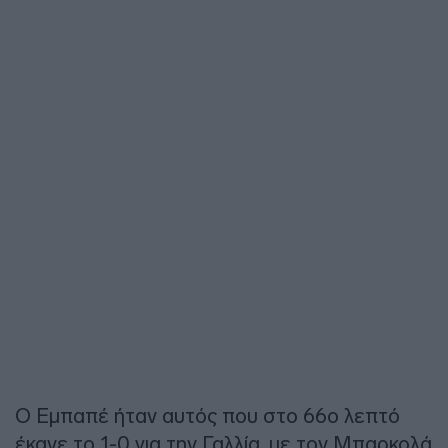
Ο Εμπαπέ ήταν αυτός που στο 66ο λεπτό
έκανε το 1-0 για την Γαλλία, με τον Μπαρκολά