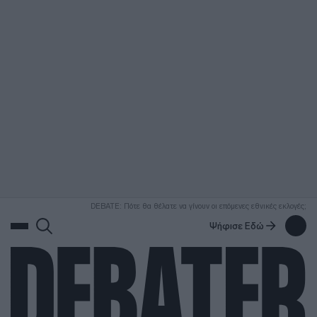
ΑΝΑΖΗΤΗΣΗ
DEBATE: Πότε θα θέλατε να γίνουν οι επόμενες εθνικές εκλογές;
Ψήφισε Εδώ