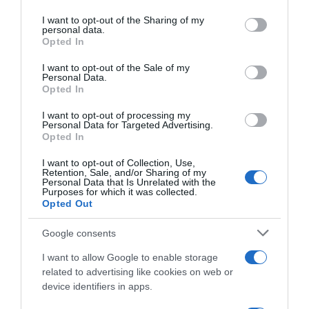
services and may gather and store information including but
not limited to your visit or usage behaviour. You may click to
I want to opt-out of the Sharing of my
ΑΘΛΗΤΙΚΑ
personal data.
grant or deny consent to Google and its third-party tags to
Opted In
use your data for below specified purposes in below Google
consent section.
I want to opt-out of the Sale of my
Personal Data.
Opted In
I want to opt-out of processing my
Personal Data for Targeted Advertising.
Opted In
I want to opt-out of Collection, Use,
Retention, Sale, and/or Sharing of my
Personal Data that Is Unrelated with the
Purposes for which it was collected.
Opted Out
Google consents
I want to allow Google to enable storage
related to advertising like cookies on web or
device identifiers in apps.
ΑΘΛΗΤΙΚΑ
Κινγκς Κάνγκουα: Στην Αθήνα για τον