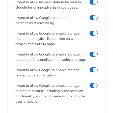
I want to allow my user data to be sent to
Παναθηναϊκό – Θα περάσει από
Google for online advertising purposes.
ιατρικές εξετάσεις και θα υπογράψει
I want to allow Google to send me
personalized advertising.
Θα βάλει την υπογραφή του σε τετραετές συμβόλαιο
συνεργασίας με τους «πράσινους», με ετήσιες αποδοχές
περίπου 1 εκατ. ευρώ
I want to allow Google to enable storage
related to analytics like cookies on web or
device identifiers in apps.
I want to allow Google to enable storage
related to functionality of the website or app.
I want to allow Google to enable storage
related to personalization.
I want to allow Google to enable storage
related to security, including authentication
functionality and fraud prevention, and other
user protection.