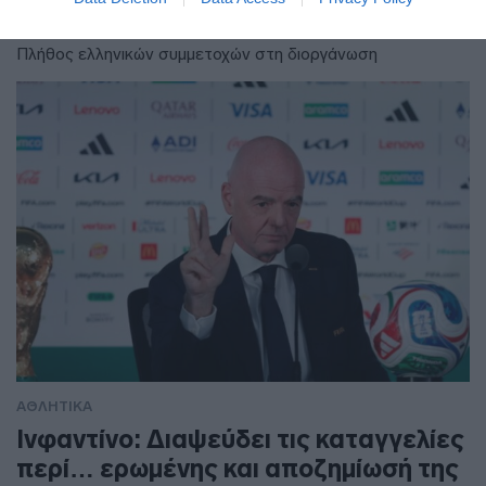
αθλητές
Πλήθος ελληνικών συμμετοχών στη διοργάνωση
ΑΘΛΗΤΙΚΑ
Ινφαντίνο: Διαψεύδει τις καταγγελίες
περί… ερωμένης και αποζημίωσή της