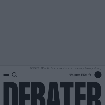
ΑΝΑΖΗΤΗΣΗ
DEBATE: Πότε θα θέλατε να γίνουν οι επόμενες εθνικές εκλογές;
Ψήφισε Εδώ