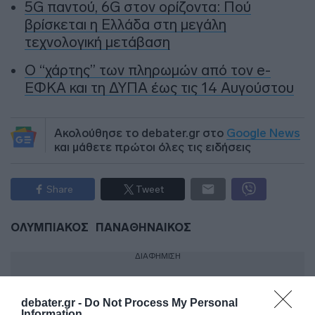
5G παντού, 6G στον ορίζοντα: Πού
βρίσκεται η Ελλάδα στη μεγάλη
τεχνολογική μετάβαση
Ο “χάρτης” των πληρωμών από τον e-
ΕΦΚΑ και τη ΔΥΠΑ έως τις 14 Αυγούστου
Ακολούθησε το debater.gr στο
Google News
και μάθετε πρώτοι όλες τις ειδήσεις
Share
Tweet
ΟΛΥΜΠΙΑΚΟΣ
ΠΑΝΑΘΗΝΑΙΚΟΣ
ΔΙΑΦΗΜΙΣΗ
debater.gr -
Do Not Process My Personal
Information