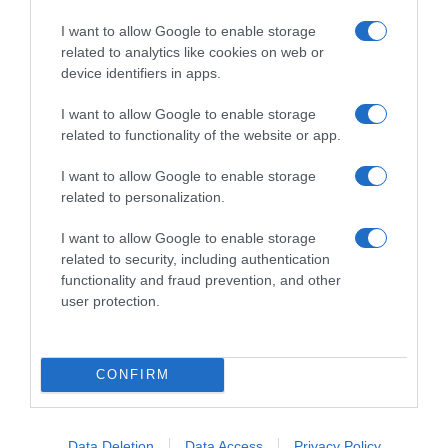
I want to allow Google to enable storage
related to analytics like cookies on web or
device identifiers in apps.
I want to allow Google to enable storage
related to functionality of the website or app.
I want to allow Google to enable storage
related to personalization.
I want to allow Google to enable storage
related to security, including authentication
functionality and fraud prevention, and other
user protection.
ΑΘΛΗΤΙΚΑ
Ξεκινάει την Δευτέρα το Ευρωπαϊκό
Πρωτάθλημα Στίβου – Πότε
CONFIRM
αγωνίζονται Τεντόγλου, Καραλής,
Τζένγκο και οι υπόλοιποι Έλληνες
Data Deletion
Data Access
Privacy Policy