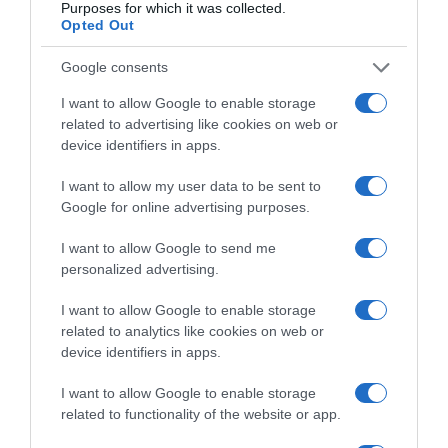
Purposes for which it was collected.
Παγκόσμιο Κ20: Ασημένιο μετάλλιο
Opted Out
στο μήκος για την Έβελυν
Μητροπούλου – Το άλμα των 6,44
Google consents
μέτρων που την ανέβασε στο βάθρο
I want to allow Google to enable storage
related to advertising like cookies on web or
Η αθλήτρια κατέκτησε το πρώτο ελληνικό μετάλλιο στο
device identifiers in apps.
μήκος στην ιστορία της διοργάνωσης στις γυναίκες
I want to allow my user data to be sent to
Google for online advertising purposes.
I want to allow Google to send me
personalized advertising.
I want to allow Google to enable storage
related to analytics like cookies on web or
device identifiers in apps.
I want to allow Google to enable storage
related to functionality of the website or app.