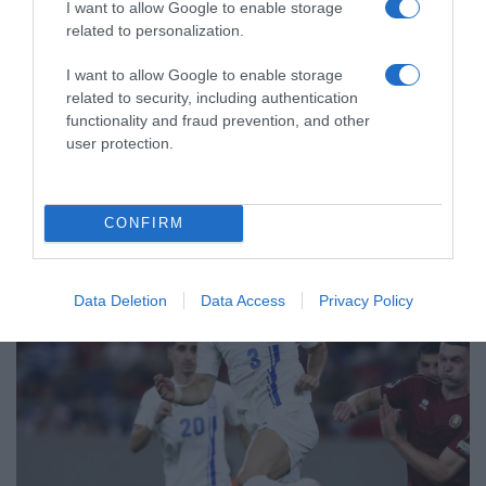
I want to allow Google to enable storage
related to personalization.
ΑΘΛΗΤΙΚΑ
Κινγκς Κάνγκουα: Στην Αθήνα για τον
I want to allow Google to enable storage
Παναθηναϊκό – Θα περάσει από
related to security, including authentication
ιατρικές εξετάσεις και θα υπογράψει
functionality and fraud prevention, and other
user protection.
Θα βάλει την υπογραφή του σε τετραετές συμβόλαιο
συνεργασίας με τους «πράσινους», με ετήσιες αποδοχές
περίπου 1 εκατ. ευρώ
CONFIRM
Data Deletion
Data Access
Privacy Policy