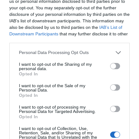
us or personal information disclosed to third parties prior to
your opt-out. You may separately opt-out of the further
disclosure of your personal information by third parties on the
ΑΘΛΗΤΙΚΑ
IAB’s list of downstream participants. This information may
also be disclosed by us to third parties on the
IAB’s List of
Downstream Participants
that may further disclose it to other
third parties.
Please note that this website/app uses one or more Google
Personal Data Processing Opt Outs
services and may gather and store information including but
not limited to your visit or usage behaviour. You may click to
I want to opt-out of the Sharing of my
personal data.
grant or deny consent to Google and its third-party tags to
Opted In
use your data for below specified purposes in below Google
consent section.
I want to opt-out of the Sale of my
Personal Data.
Opted In
I want to opt-out of processing my
Personal Data for Targeted Advertising.
Opted In
I want to opt-out of Collection, Use,
Retention, Sale, and/or Sharing of my
ΑΘΛΗΤΙΚΑ
Personal Data that Is Unrelated with the