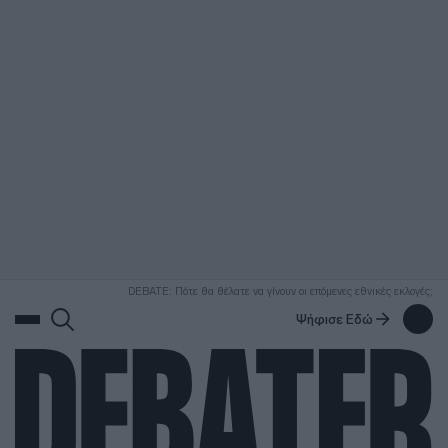
ΑΝΑΖΗΤΗΣΗ
DEBATE: Πότε θα θέλατε να γίνουν οι επόμενες εθνικές εκλογές;
Ψήφισε Εδώ