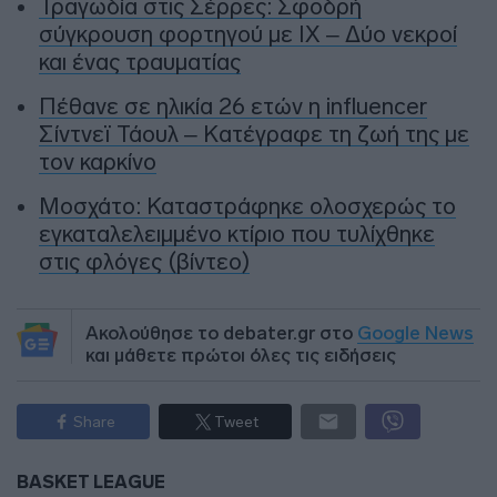
Τραγωδία στις Σέρρες: Σφοδρή
σύγκρουση φορτηγού με ΙΧ – Δύο νεκροί
και ένας τραυματίας
Πέθανε σε ηλικία 26 ετών η influencer
Σίντνεϊ Τάουλ – Kατέγραφε τη ζωή της με
τον καρκίνο
Μοσχάτο: Καταστράφηκε ολοσχερώς το
εγκαταλελειμμένο κτίριο που τυλίχθηκε
στις φλόγες (βίντεο)
Ακολούθησε το debater.gr στο
Google News
και μάθετε πρώτοι όλες τις ειδήσεις
Share
Tweet
BASKET LEAGUE