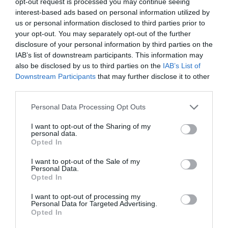
opt-out request is processed you may continue seeing
Share
Tweet
interest-based ads based on personal information utilized by
us or personal information disclosed to third parties prior to
your opt-out. You may separately opt-out of the further
NBA
ΓΙΑΝΝΗΣ ΑΝΤΕΤΟΚΟΥΝΜΠΟ
ΜΑΪΑΜΙ
disclosure of your personal information by third parties on the
ΜΕΤΑΓΡΑΦΕΣ
IAB’s list of downstream participants. This information may
also be disclosed by us to third parties on the
IAB’s List of
ΔΙΑΦΗΜΙΣΗ
Downstream Participants
that may further disclose it to other
third parties.
Please note that this website/app uses one or more Google
Personal Data Processing Opt Outs
services and may gather and store information including but
not limited to your visit or usage behaviour. You may click to
I want to opt-out of the Sharing of my
personal data.
grant or deny consent to Google and its third-party tags to
Opted In
use your data for below specified purposes in below Google
consent section.
I want to opt-out of the Sale of my
Personal Data.
Opted In
I want to opt-out of processing my
Personal Data for Targeted Advertising.
ΣΧΟΛΙΑ
Opted In