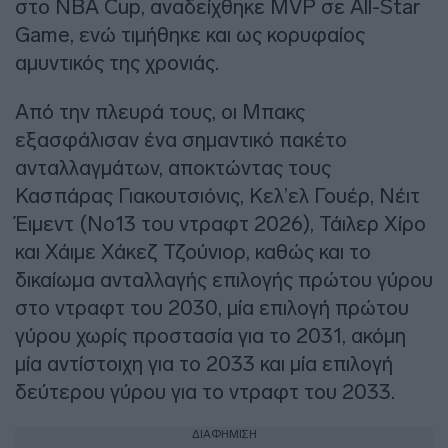
στο NBA Cup, αναδείχθηκε MVP σε All-Star
Game, ενώ τιμήθηκε και ως κορυφαίος
αμυντικός της χρονιάς.
Από την πλευρά τους, οι Μπακς
εξασφάλισαν ένα σημαντικό πακέτο
ανταλλαγμάτων, αποκτώντας τους
Κασπάρας Γιακουτσιόνις, Κελ’ελ Γουέρ, Νέιτ
Έιμεντ (Νο13 του ντραφτ 2026), Τάιλερ Χίρο
και Χάιμε Χάκεζ Τζούνιορ, καθώς και το
δικαίωμα ανταλλαγής επιλογής πρώτου γύρου
στο ντραφτ του 2030, μία επιλογή πρώτου
γύρου χωρίς προστασία για το 2031, ακόμη
μία αντίστοιχη για το 2033 και μία επιλογή
δεύτερου γύρου για το ντραφτ του 2033.
ΔΙΑΦΗΜΙΣΗ