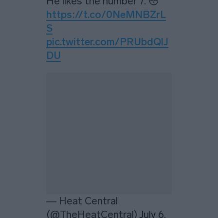
He likes the number 7. 😳
https://t.co/0NeMNBZrL
S
pic.twitter.com/PRUbdQlJ
DU
— Heat Central
(@TheHeatCentral)
July 6,