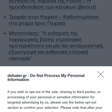
γεννήσει σε παραλία της Ρόδου – Η
προειδοποίηση των κατοίκων (βίντεο)
Τροχαίο στον Κηφισό – Καθυστερήσεις
στο ρεύμα προς Πειραιά
Μητσοτάκης: “Η ενίσχυση της
παραγωγικής βάσης στρατηγική
προτεραιότητα για μία πιο ανταγωνιστική,
εξωστρεφή και ανθεκτική ελληνική
οικονομία”
“Ελευθέριος Βενιζέλος”: Συνελήφθη
37χρονος με 4 μαχαίρια και δύο ψαλίδια
debater.gr -
Do Not Process My Personal
Information
κλαδέματος
If you wish to opt-out of the sale, sharing to third parties, or
Ακολούθησε το debater.gr στο
Google News
processing of your personal or sensitive information for
και μάθετε πρώτοι όλες τις ειδήσεις
targeted advertising by us, please use the below opt-out
section to confirm your selection. Please note that after your