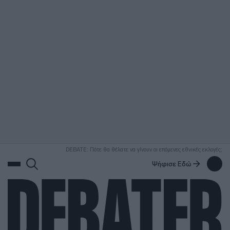
ΑΝΑΖΗΤΗΣΗ
DEBATE: Πότε θα θέλατε να γίνουν οι επόμενες εθνικές εκλογές;
Ψήφισε Εδώ