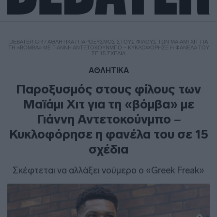
DEBATER.GR
/
ΑΘΛΗΤΙΚΑ
/
ΠΑΡΟΞΥΣΜΌΣ ΣΤΟΥΣ ΦΊΛΟΥΣ ΤΩΝ ΜΑΪΆΜΙ ΧΙΤ ΓΙΑ
ΤΗ «ΒΌΜΒΑ» ΜΕ ΓΙΆΝΝΗ ΑΝΤΕΤΟΚΟΎΝΜΠΟ – ΚΥΚΛΟΦΌΡΗΣΕ Η ΦΑΝΈΛΑ ΤΟΥ
ΣΕ 15 ΣΧΈΔΙΑ
ΑΘΛΗΤΙΚΑ
Παροξυσμός στους φίλους των
Μαϊάμι Χιτ για τη «βόμβα» με
Γιάννη Αντετοκούνμπο –
Κυκλοφόρησε η φανέλα του σε 15
σχέδια
Σκέφτεται να αλλάξει νούμερο ο «Greek Freak»