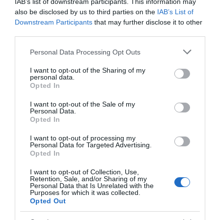
IAB’s list of downstream participants. This information may
προτεραιότητα για μία πιο ανταγωνιστική,
also be disclosed by us to third parties on the
IAB’s List of
εξωστρεφή και ανθεκτική ελληνική
Downstream Participants
that may further disclose it to other
third parties.
οικονομία”
Please note that this website/app uses one or more Google
Personal Data Processing Opt Outs
“Ελευθέριος Βενιζέλος”: Συνελήφθη
services and may gather and store information including but
37χρονος με 4 μαχαίρια και δύο ψαλίδια
not limited to your visit or usage behaviour. You may click to
I want to opt-out of the Sharing of my
personal data.
κλαδέματος
grant or deny consent to Google and its third-party tags to
Opted In
use your data for below specified purposes in below Google
consent section.
I want to opt-out of the Sale of my
Ακολούθησε το debater.gr στο
Google News
Personal Data.
Opted In
και μάθετε πρώτοι όλες τις ειδήσεις
I want to opt-out of processing my
Personal Data for Targeted Advertising.
Share
Tweet
Opted In
I want to opt-out of Collection, Use,
ΚΑΡΚΙΝΟΣ
ΚΑΡΚΙΝΟΣ ΤΟΥ ΜΑΣΤΟΥ
Retention, Sale, and/or Sharing of my
Personal Data that Is Unrelated with the
Purposes for which it was collected.
ΔΙΑΦΗΜΙΣΗ
Opted Out