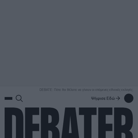
ΑΝΑΖΗΤΗΣΗ
DEBATE: Πότε θα θέλατε να γίνουν οι επόμενες εθνικές εκλογές;
Ψήφισε Εδώ