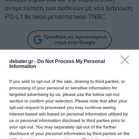
αντιμετώπιση των ασθενών με νέα διάγνωση
PD-L1 θετικού μεταστατικού TNBC.
Προσθήκη ως προτεινόμενη
πηγή στην Google
debater.gr -
Do Not Process My Personal
Ειδήσεις σήμερα
Information
Δείτε τις προσπάθειες χελώνας να
If you wish to opt-out of the sale, sharing to third parties, or
processing of your personal or sensitive information for
γεννήσει σε παραλία της Ρόδου – Η
targeted advertising by us, please use the below opt-out
προειδοποίηση των κατοίκων (βίντεο)
section to confirm your selection. Please note that after your
opt-out request is processed you may continue seeing
Τροχαίο στον Κηφισό – Καθυστερήσεις
interest-based ads based on personal information utilized by
στο ρεύμα προς Πειραιά
us or personal information disclosed to third parties prior to
your opt-out. You may separately opt-out of the further
Μητσοτάκης: “Η ενίσχυση της
disclosure of your personal information by third parties on the
παραγωγικής βάσης στρατηγική