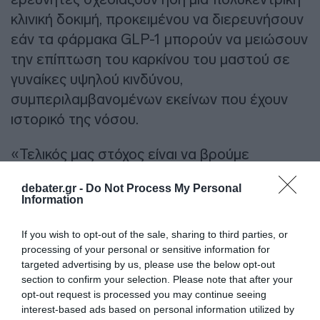
κλινική δοκιμή, προκειμένου να διερευνήσουν
εάν τα φάρμακα GLP-1 μπορούν να μειώσουν
την επίπτωση του καρκίνου του μαστού σε
γυναίκες υψηλού κινδύνου,
συμπεριλαμβανομένων εκείνων που έχουν
ιστορικό της νόσου.
«Τελικός μας στόχος είναι να βρούμε
καλύτερες επιλογές για την πρόληψη του
debater.gr -
Do Not Process My Personal
καρκίνου του μαστού», επισημαίνει η
Information
Ελίζαμπεθ ΜακΝτόναλντ και προσθέτει: «Τα
τελευταία χρόνια έχουμε δει σημαντική
If you wish to opt-out of the sale, sharing to third parties, or
processing of your personal or sensitive information for
βελτίωση στα ποσοστά επιβίωσης των
targeted advertising by us, please use the below opt-out
ασθενών με καρκίνο του μαστού. Θα θέλαμε
section to confirm your selection. Please note that after your
να δούμε αντίστοιχη πρόοδο και στην
opt-out request is processed you may continue seeing
interest-based ads based on personal information utilized by
πρόληψη της νόσου».