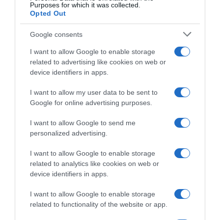
Purposes for which it was collected.
“Ελευθέριος Βενιζέλος”: Συνελήφθη
Opted Out
37χρονος με 4 μαχαίρια και δύο ψαλίδια
Google consents
κλαδέματος
I want to allow Google to enable storage
Γερμανία: Ισόβια σε 25χρονο Αφγανό που
related to advertising like cookies on web or
σκότωσε δύο ανθρώπους ρίχνοντας το
device identifiers in apps.
αυτοκίνητό του σε διαδήλωση στο Μόναχο
I want to allow my user data to be sent to
Φωτιά στο Αριοχώρι Καλαμάτας –
Google for online advertising purposes.
Επιχειρούν δύο αεροσκάφη
I want to allow Google to send me
Κυψέλη: Προσωρινά κρατούμενος ο
personalized advertising.
26χρονος Αφγανός – Ζήτησε τον ιατρικό
I want to allow Google to enable storage
φάκελο της 38χρονης Βρετανίδας
related to analytics like cookies on web or
device identifiers in apps.
Ακολούθησε το debater.gr στο
Google News
I want to allow Google to enable storage
και μάθετε πρώτοι όλες τις ειδήσεις
related to functionality of the website or app.