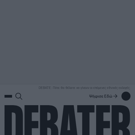
ΑΝΑΖΗΤΗΣΗ
DEBATE: Πότε θα θέλατε να γίνουν οι επόμενες εθνικές εκλογές;
Ψήφισε Εδώ