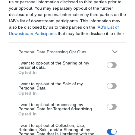
us or personal information disclosed to third parties prior to
your opt-out. You may separately opt-out of the further
ΔΙΑΦΗΜΙΣΗ
disclosure of your personal information by third parties on the
IAB’s list of downstream participants. This information may
also be disclosed by us to third parties on the
IAB’s List of
Downstream Participants
that may further disclose it to other
third parties.
Please note that this website/app uses one or more Google
Personal Data Processing Opt Outs
services and may gather and store information including but
not limited to your visit or usage behaviour. You may click to
I want to opt-out of the Sharing of my
personal data.
grant or deny consent to Google and its third-party tags to
Opted In
use your data for below specified purposes in below Google
consent section.
I want to opt-out of the Sale of my
Personal Data.
Opted In
Προσθήκη ως προτεινόμενη
πηγή στην Google
I want to opt-out of processing my
Personal Data for Targeted Advertising.
Opted In
Ειδήσεις σήμερα
I want to opt-out of Collection, Use,
Retention, Sale, and/or Sharing of my
Personal Data that Is Unrelated with the