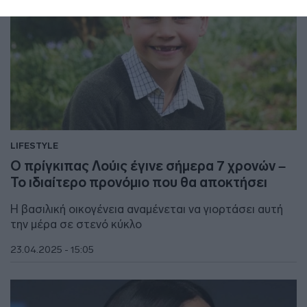
LIFESTYLE
Ο πρίγκιπας Λούις έγινε σήμερα 7 χρονών –
Το ιδιαίτερο προνόμιο που θα αποκτήσει
Η βασιλική οικογένεια αναμένεται να γιορτάσει αυτή
την μέρα σε στενό κύκλο
23.04.2025 - 15:05