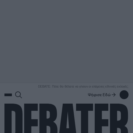
ΑΝΑΖΗΤΗΣΗ
DEBATE: Πότε θα θέλατε να γίνουν οι επόμενες εθνικές εκλογές;
Ψήφισε Εδώ