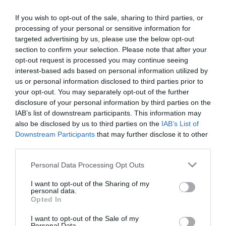
If you wish to opt-out of the sale, sharing to third parties, or
processing of your personal or sensitive information for
LIFESTYLE
targeted advertising by us, please use the below opt-out
Κέιτ Μίντλετον – Πρίγκιπας Γουίλιαμ: Χαρές
section to confirm your selection. Please note that after your
opt-out request is processed you may continue seeing
για τα νέα μέλη της οικογένειας
interest-based ads based on personal information utilized by
us or personal information disclosed to third parties prior to
Τα 3 παιδιά τους είναι ενθουσιασμένα!
your opt-out. You may separately opt-out of the further
30.05.2025 - 14:46
disclosure of your personal information by third parties on the
IAB’s list of downstream participants. This information may
also be disclosed by us to third parties on the
IAB’s List of
Downstream Participants
that may further disclose it to other
third parties.
Please note that this website/app uses one or more Google
Personal Data Processing Opt Outs
services and may gather and store information including but
not limited to your visit or usage behaviour. You may click to
I want to opt-out of the Sharing of my
personal data.
grant or deny consent to Google and its third-party tags to
Opted In
use your data for below specified purposes in below Google
consent section.
I want to opt-out of the Sale of my
Personal Data.