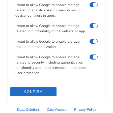
I want to allow Google to enable storage
related to analytics like cookies on web or
device identifiers in apps.
I want to allow Google to enable storage
related to functionality of the website or app.
ΔΙΕΘΝΗ
I want to allow Google to enable storage
Sun: Ο βασιλιάς Κάρολος είναι «πληγωμένος
related to personalization.
και εξοργισμένος» με τον πρίγκιπα Χάρι
I want to allow Google to enable storage
Αναφορικά με τη διαμάχη του Χάρι για την ασφάλεια
related to security, including authentication
και τις συνεχείς δημόσιες επιθέσεις στη βασιλική
functionality and fraud prevention, and other
οικογένεια
user protection.
03.05.2025 - 14:37
CONFIRM
Data Deletion
Data Access
Privacy Policy