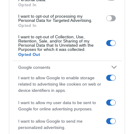
Opted In
I want to opt-out of processing my
Personal Data for Targeted Advertising.
Opted In
LIFESTYLE
Κέιτ Μίντλετον: Ποια είναι η στρίπερ
I want to opt-out of Collection, Use,
Retention, Sale, and/or Sharing of my
ξαδέλφη της, Κατρίνα, που αναστατώνει την
Personal Data that Is Unrelated with the
Purposes for which it was collected.
βασιλική οικογένεια
Opted Out
Όλα ξεκίνησαν το 2011...
Google consents
06.05.2025 - 14:17
I want to allow Google to enable storage
related to advertising like cookies on web or
device identifiers in apps.
I want to allow my user data to be sent to
Google for online advertising purposes.
I want to allow Google to send me
personalized advertising.