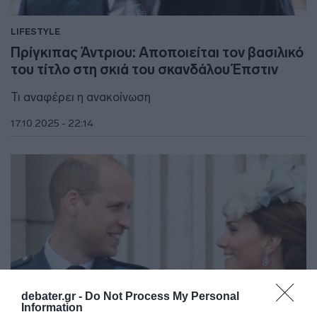
LIFESTYLE
Πρίγκιπας Άντριου: Αποποιείται τον βασιλικό
του τίτλο στη σκιά του σκανδάλου Έπστιν
Τι αναφέρει η ανακοίνωση
17.10.2025 - 22:14
debater.gr -
Do Not Process My Personal
Information