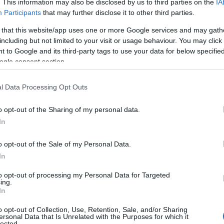
ρωσε τις χημειοθεραπείες της το
. This information may also be disclosed by us to third parties on the
IA
Participants
that may further disclose it to other third parties.
 that this website/app uses one or more Google services and may gath
ΙΑΦΗΜΙΣΗ
including but not limited to your visit or usage behaviour. You may click 
 to Google and its third-party tags to use your data for below specifi
ogle consent section.
l Data Processing Opt Outs
o opt-out of the Sharing of my personal data.
In
o opt-out of the Sale of my Personal Data.
In
to opt-out of processing my Personal Data for Targeted
ing.
ιτ Μίντλετον
In
o opt-out of Collection, Use, Retention, Sale, and/or Sharing
ersonal Data that Is Unrelated with the Purposes for which it
 πειθαρχημένη προσέγγισή της στη
lected.