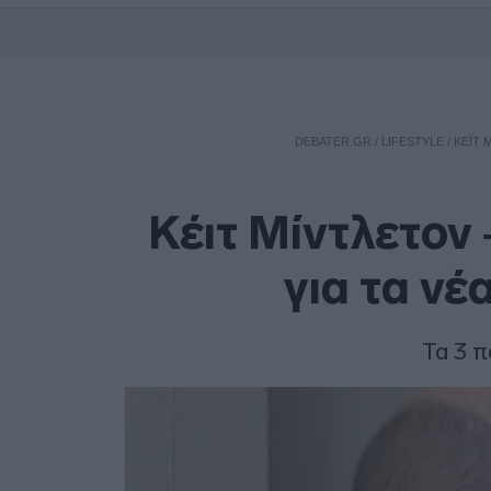
DEBATER.GR
/
LIFESTYLE
/
ΚΈΙΤ 
Κέιτ Μίντλετον 
για τα νέ
Τα 3 π