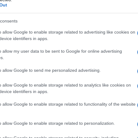
Out
θεί ένα διατροφικό πρόγραμμα που αντλεί
 χωρίς όμως να υιοθετεί την αυστηρότητά
consents
o allow Google to enable storage related to advertising like cookies on
πισσα αποφεύγει τα γαλακτοκομικά και
evice identifiers in apps.
ράκων, ενώ παράλληλα τηρεί το βασιλικό
o allow my user data to be sent to Google for online advertising
σσινά κατά τη διάρκεια των ταξιδιών
s.
ν
επικεντρώνεται σε άπαχες πρωτεΐνες,
to allow Google to send me personalized advertising.
, συνδυάζοντας την επιστημονική γνώση
o allow Google to enable storage related to analytics like cookies on
evice identifiers in apps.
oothies
, ένα
μείγμα
o allow Google to enable storage related to functionality of the website
ανο, μάτσα, σπανάκι, μαρούλι,
 ένα ισχυρό αντιοξειδωτικό και
πολ βρώμης
, πλούσιο σε φυτικές ίνες
o allow Google to enable storage related to personalization.
ορτάτη μέχρι το μεσημεριανό γεύμα.
o allow Google to enable storage related to security, including