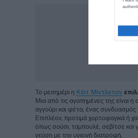
authenti
Το μεσημέρι η
Κέιτ Μίντλετον
επιλ
Μια από τις αγαπημένες της είναι η 
αγγούρι και φέτα, ένας συνδυασμός
Επιπλέον, προτιμά χορτοφαγικά ή χα
όπως σούσι, ταμπουλέ, σεβίτσε και
γεύση με την υγιεινή διατροφή.