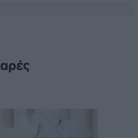
DEBATE: Πότε θα θέλατε να
γίνουν οι επόμενες εθνικές
εκλογές;
Χαρές