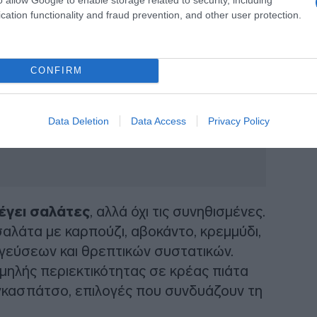
cation functionality and fraud prevention, and other user protection.
CONFIRM
Data Deletion
Data Access
Privacy Policy
έγει σαλάτες
, αλλά όχι τις συνηθισμένες.
σαλάτα με καρπούζι, αβοκάντο, κρεμμύδι,
 γεύσεων και θρεπτικών συστατικών.
μηλής περιεκτικότητας σε κρέας πιάτα
 γκασπάτσο, επιλογές που συνδυάζουν τη