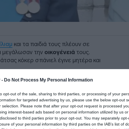
ίλιαμ
και τα παιδιά τους πλέουν σε
ια μεγάλωσαν την
οικογένειά
τους.
ράτσας κόκερ σπάνιελ έγινε μητέρα και
 -
Do Not Process My Personal Information
 Σάρλοτ
και ο πρίγκιπας Λούις από την
α κουτάβια δεν έχουν σταματήσει να
to opt-out of the sale, sharing to third parties, or processing of your per
 βασιλική οικογένεια ανέκαθεν ήταν πολύ
formation for targeted advertising by us, please use the below opt-out s
ο και ο
πρίγκιπας Γουίλιαμ
και τα παιδιά
r selection. Please note that after your opt-out request is processed y
eing interest-based ads based on personal information utilized by us or
ης οικογένειάς τους, ενώ υπενθυμίζεται
disclosed to third parties prior to your opt-out. You may separately opt-
συμπεριέλαβε και στο
βίντεο
μέσω του
losure of your personal information by third parties on the IAB’s list of