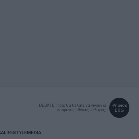
Ψήφισε
DEBATE: Πότε θα θέλατε να γίνουν οι
επόμενες εθνικές εκλογές;
Εδώ
ΚΑ
LIFESTYLE
MEDIA