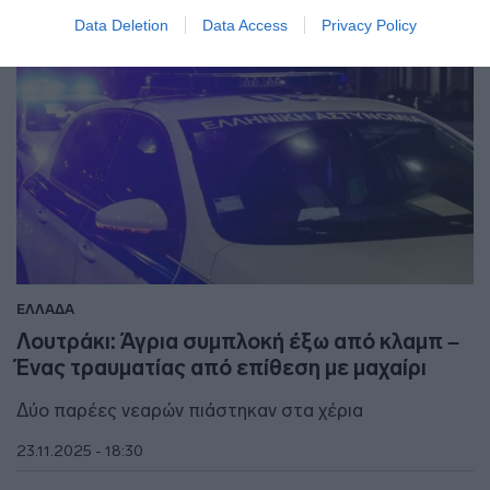
Data Deletion
Data Access
Privacy Policy
ΕΛΛΑΔΑ
Λουτράκι: Άγρια συμπλοκή έξω από κλαμπ –
Ένας τραυματίας από επίθεση με μαχαίρι
Δύο παρέες νεαρών πιάστηκαν στα χέρια
23.11.2025 - 18:30