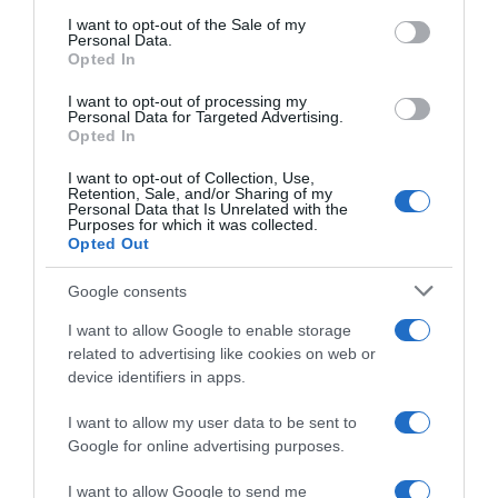
consent section.
I want to opt-out of the Sale of my
Personal Data.
Opted In
I want to opt-out of processing my
Personal Data for Targeted Advertising.
Opted In
I want to opt-out of Collection, Use,
ΕΛΛΑΔΑ
Retention, Sale, and/or Sharing of my
Personal Data that Is Unrelated with the
Άγιος Παντελεήμονας: Βίντεο λίγα λεπτά
Purposes for which it was collected.
μετά το αιματηρό περιστατικό – Ο ένας
Opted Out
τραυματίας ζητά βοήθεια
Google consents
Δύο άτομα στον "Ευαγγελισμό" με τραύματα από
I want to allow Google to enable storage
μαχαίρι
related to advertising like cookies on web or
22.12.2025 - 13:48
device identifiers in apps.
I want to allow my user data to be sent to
Google for online advertising purposes.
I want to allow Google to send me