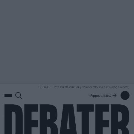
ΑΝΑΖΗΤΗΣΗ
DEBATE: Πότε θα θέλατε να γίνουν οι επόμενες εθνικές εκλογές;
Ψήφισε Εδώ