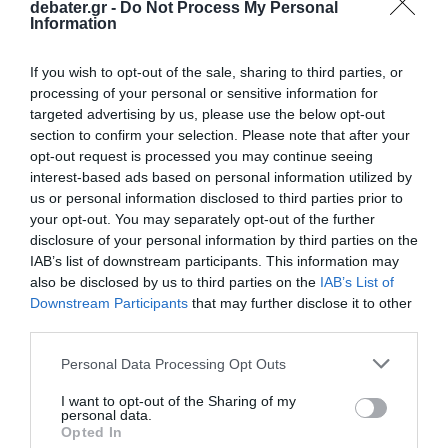
debater.gr -
Do Not Process My Personal
Information
If you wish to opt-out of the sale, sharing to third parties, or
processing of your personal or sensitive information for
targeted advertising by us, please use the below opt-out
ΕΛΛΑΔΑ
section to confirm your selection. Please note that after your
Αγρίνιο: Αιματηρή συμπλοκή στο κέντρο της
opt-out request is processed you may continue seeing
πόλης, μαχαίρωσαν 23χρονο – Αναζητούνται
interest-based ads based on personal information utilized by
οι δράστες
us or personal information disclosed to third parties prior to
your opt-out. You may separately opt-out of the further
Το επεισόδιο φέρεται να έγινε για "ασήμαντη αφορμή"
disclosure of your personal information by third parties on the
IAB’s list of downstream participants. This information may
25.12.2025 - 12:48
also be disclosed by us to third parties on the
IAB’s List of
Downstream Participants
that may further disclose it to other
third parties.
Please note that this website/app uses one or more Google
Personal Data Processing Opt Outs
services and may gather and store information including but
not limited to your visit or usage behaviour. You may click to
I want to opt-out of the Sharing of my
personal data.
grant or deny consent to Google and its third-party tags to
Opted In
use your data for below specified purposes in below Google