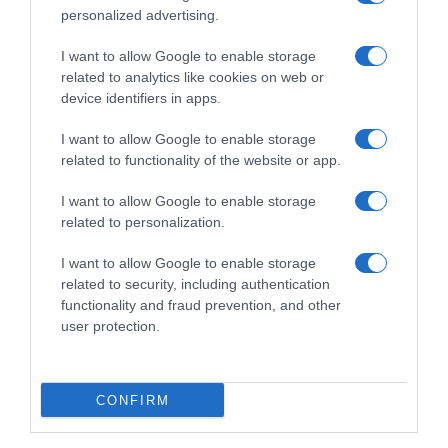
personalized advertising.
I want to allow Google to enable storage
related to analytics like cookies on web or
device identifiers in apps.
I want to allow Google to enable storage
related to functionality of the website or app.
I want to allow Google to enable storage
related to personalization.
ΕΛΛΑΔΑ
Βάρκιζα: Αιματηρή συμπλοκή με μαχαίρια
I want to allow Google to enable storage
μεταξύ ανηλίκων – 4 τραυματίες και 8
related to security, including authentication
functionality and fraud prevention, and other
συλλήψεις
user protection.
Άγνωστο γιατί οι δύο ομάδες νεαρών ήρθαν στα χέρια
24.11.2025 - 07:09
CONFIRM