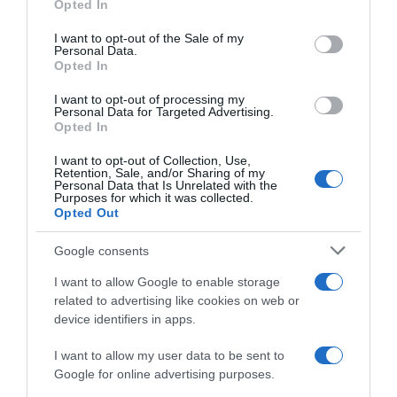
Opted In
use your data for below specified purposes in below Google
consent section.
I want to opt-out of the Sale of my
Personal Data.
Opted In
I want to opt-out of processing my
Personal Data for Targeted Advertising.
Opted In
ΕΛΛΑΔΑ
I want to opt-out of Collection, Use,
Θεσσαλονίκη: Πρόστιμο έως 100 ευρώ για
Retention, Sale, and/or Sharing of my
Personal Data that Is Unrelated with the
εισιτηριοδιαφυγή στα λεωφορεία του ΟΑΣΘ
Purposes for which it was collected.
Opted Out
Η νέα ρύθμιση αναμένεται να τεθεί άμεσα σε
εφαρμογή
Google consents
I want to allow Google to enable storage
26.03.2026 - 14:02
related to advertising like cookies on web or
device identifiers in apps.
I want to allow my user data to be sent to
Google for online advertising purposes.