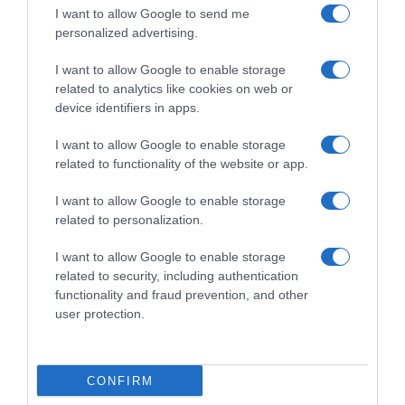
I want to allow Google to send me
personalized advertising.
I want to allow Google to enable storage
related to analytics like cookies on web or
device identifiers in apps.
I want to allow Google to enable storage
related to functionality of the website or app.
ΕΛΛΑΔΑ
I want to allow Google to enable storage
“Τσουχτερό” το πρόστιμο για τους
related to personalization.
τζαμπατζήδες στα ΜΜΜ – Τι προβλέπει το
I want to allow Google to enable storage
νέο νομοσχέδιο
related to security, including authentication
functionality and fraud prevention, and other
Αυξάνεται κατά σχεδόν 30 ευρώ το ποσό
user protection.
24.03.2026 - 13:58
CONFIRM