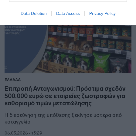
Data Deletion
Data Access
Privacy Policy
ΕΛΛΑΔΑ
Επιτροπή Ανταγωνισμού: Πρόστιμα σχεδόν
500.000 ευρώ σε εταιρείες ζωοτροφών για
καθορισμό τιμών μεταπώλησης
Η διερεύνηση της υπόθεσης ξεκίνησε ύστερα από
καταγγελία
06.03.2026 - 13:29