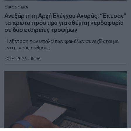
ΟΙΚΟΝΟΜΙΑ
Ανεξάρτητη Αρχή Ελέγχου Αγοράς: “Έπεσαν”
τα πρώτα πρόστιμα για αθέμιτη κερδοφορία
σε δύο εταιρείες τροφίμων
Η εξέταση των υπολοίπων φακέλων συνεχίζεται με
εντατικούς ρυθμούς
30.04.2026 - 15:06