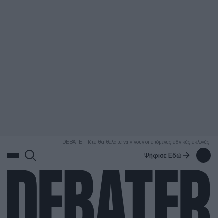
ΑΝΑΖΗΤΗΣΗ
DEBATE: Πότε θα θέλατε να γίνουν οι επόμενες εθνικές εκλογές;
Ψήφισε Εδώ