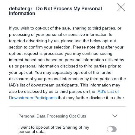
debater.gr -
Do Not Process My Personal
Information
If you wish to opt-out of the sale, sharing to third parties, or
ΟΙΚΟΝΟΜΙΑ
processing of your personal or sensitive information for
Πρόστιμο 140.000 ευρώ στην Τράπεζα
targeted advertising by us, please use the below opt-out
Ηπείρου για καταχρηστικές χρεώσεις σε
section to confirm your selection. Please note that after your
στεγαστικά δάνεια
opt-out request is processed you may continue seeing
interest-based ads based on personal information utilized by
Από την Ανεξάρτητη Αρχή Ελέγχου της Αγοράς και
us or personal information disclosed to third parties prior to
Προστασίας του Καταναλωτή
your opt-out. You may separately opt-out of the further
disclosure of your personal information by third parties on the
15.04.2026 - 12:06
IAB’s list of downstream participants. This information may
also be disclosed by us to third parties on the
IAB’s List of
Downstream Participants
that may further disclose it to other
third parties.
Please note that this website/app uses one or more Google
Personal Data Processing Opt Outs
services and may gather and store information including but
not limited to your visit or usage behaviour. You may click to
I want to opt-out of the Sharing of my
personal data.
grant or deny consent to Google and its third-party tags to