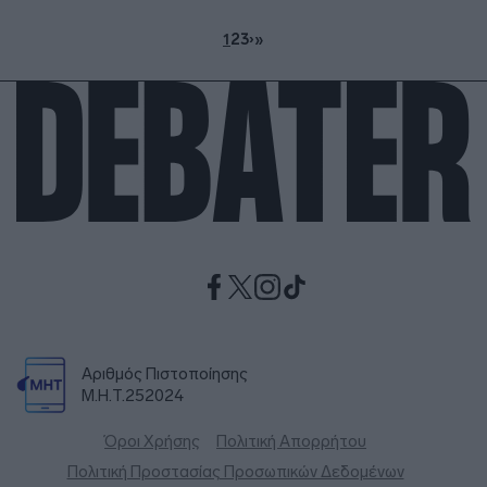
1
2
3
›
»
Αριθμός Πιστοποίησης
Μ.Η.Τ.252024
Όροι Χρήσης
Πολιτική Απορρήτου
Πολιτική Προστασίας Προσωπικών Δεδομένων