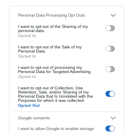
third parties.
Please note that this website/app uses one or more Google
Personal Data Processing Opt Outs
Ειδήσεις σήμερα
services and may gather and store information including but
not limited to your visit or usage behaviour. You may click to
I want to opt-out of the Sharing of my
personal data.
grant or deny consent to Google and its third-party tags to
5G παντού, 6G στον ορίζοντα: Πού
Opted In
use your data for below specified purposes in below Google
βρίσκεται η Ελλάδα στη μεγάλη
consent section.
I want to opt-out of the Sale of my
τεχνολογική μετάβαση
Personal Data.
Opted In
Ο “χάρτης” των πληρωμών από τον e-
I want to opt-out of processing my
ΕΦΚΑ και τη ΔΥΠΑ έως τις 14 Αυγούστου
Personal Data for Targeted Advertising.
Opted In
Health Monitoring: Η εθνική υποδομή για
αξιοποίηση δεδομένων υγείας προς
I want to opt-out of Collection, Use,
Retention, Sale, and/or Sharing of my
όφελος των πολιτών
Personal Data that Is Unrelated with the
Purposes for which it was collected.
Opted Out
ΠΑΣΟΚ: “Τα επιχειρήματα και οι πίνακες
του κ. Σκέρτσου διαρκούν μέχρι τα
Google consents
επόμενα που αναιρούν τα προηγούμενα”
I want to allow Google to enable storage