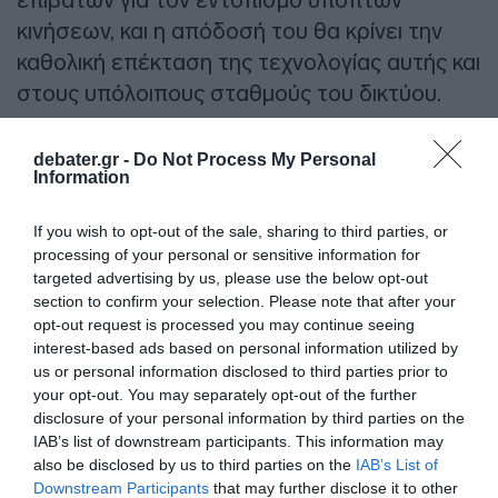
κινήσεων, και η απόδοσή του θα κρίνει την
καθολική επέκταση της τεχνολογίας αυτής και
στους υπόλοιπους σταθμούς του δικτύου.
ΔΙΑΦΗΜΙΣΗ
debater.gr -
Do Not Process My Personal
Information
If you wish to opt-out of the sale, sharing to third parties, or
processing of your personal or sensitive information for
targeted advertising by us, please use the below opt-out
section to confirm your selection. Please note that after your
opt-out request is processed you may continue seeing
interest-based ads based on personal information utilized by
us or personal information disclosed to third parties prior to
your opt-out. You may separately opt-out of the further
disclosure of your personal information by third parties on the
IAB’s list of downstream participants. This information may
also be disclosed by us to third parties on the
IAB’s List of
Προσθήκη ως προτεινόμενη
πηγή στην Google
Downstream Participants
that may further disclose it to other