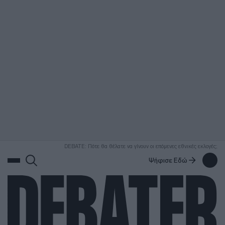
ΑΝΑΖΗΤΗΣΗ
DEBATE: Πότε θα θέλατε να γίνουν οι επόμενες εθνικές εκλογές;
Ψήφισε Εδώ