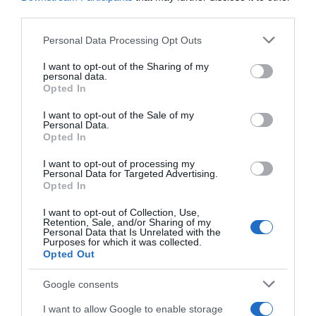
third parties.
Please note that this website/app uses one or more Google
Personal Data Processing Opt Outs
services and may gather and store information including but
not limited to your visit or usage behaviour. You may click to
I want to opt-out of the Sharing of my
personal data.
grant or deny consent to Google and its third-party tags to
Opted In
use your data for below specified purposes in below Google
consent section.
I want to opt-out of the Sale of my
Personal Data.
Opted In
I want to opt-out of processing my
Personal Data for Targeted Advertising.
Opted In
I want to opt-out of Collection, Use,
ΕΛΛΑΔΑ
Retention, Sale, and/or Sharing of my
Personal Data that Is Unrelated with the
Διαφθορά στην Ομοσπονδία Πυγμαχίας: Οι
Purposes for which it was collected.
αδικαιολόγητες δαπάνες με πολυτελή
Opted Out
ξενοδοχεία και… ροζ κανίς – Το πόρισμα του
Google consents
ΥΠΟΙΚ
I want to allow Google to enable storage
Καταγράφονται μεταφορές άνω των 107.000 ευρώ σε