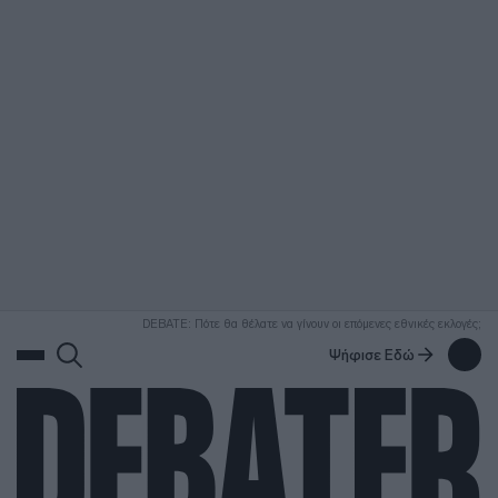
ΑΝΑΖΗΤΗΣΗ
DEBATE: Πότε θα θέλατε να γίνουν οι επόμενες εθνικές εκλογές;
Ψήφισε Εδώ