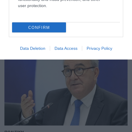
Ευρωπαϊκό Κοινοβούλιο: Το ψηφιακό ευρώ θα
user protection.
είναι πραγματικότητα έως το 2029»
Τι ανέφερε κατά την συνεδρίαση του Eurogroup
CONFIRM
09.07.2026 - 20:24
Data Deletion
Data Access
Privacy Policy