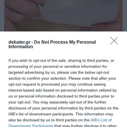
debater.gr -
Do Not Process My Personal
Information
If you wish to opt-out of the sale, sharing to third parties, or
processing of your personal or sensitive information for
ΟΙΚΟΝΟΜΙΑ
targeted advertising by us, please use the below opt-out
Ρύθμιση οφειλών: Ενεργοποιούνται οι 72
section to confirm your selection. Please note that after your
δόσεις και οι αλλαγές στον εξωδικαστικό
opt-out request is processed you may continue seeing
μηχανισμό – Οι ημερομηνίες-κλειδιά
interest-based ads based on personal information utilized by
us or personal information disclosed to third parties prior to
Οι παρεμβάσεις αφορά χρέη που δημιουργήθηκαν έως
your opt-out. You may separately opt-out of the further
το τέλος του 2023
disclosure of your personal information by third parties on the
IAB’s list of downstream participants. This information may
13.07.2026 - 10:45
also be disclosed by us to third parties on the
IAB’s List of
Downstream Participants
that may further disclose it to other