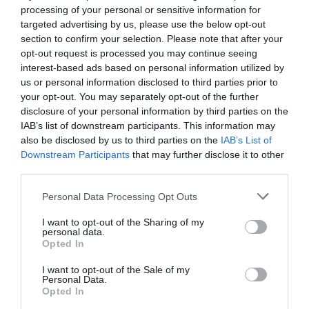
processing of your personal or sensitive information for
targeted advertising by us, please use the below opt-out
ΕΛΛΑΔΑ
section to confirm your selection. Please note that after your
Πολύωρη καταδίωξη ταχύπλοου μεταξύ Χίου
opt-out request is processed you may continue seeing
interest-based ads based on personal information utilized by
και Κέρου – Μετέφερε 15 αλλοδαπούς από
us or personal information disclosed to third parties prior to
τα τουρκικά χωρικά ύδατα
your opt-out. You may separately opt-out of the further
disclosure of your personal information by third parties on the
Επέβαιναν ένας Έλληνας και ένας Κύπριος υπήκοος
IAB’s list of downstream participants. This information may
also be disclosed by us to third parties on the
IAB’s List of
12.06.2026 - 21:41
Downstream Participants
that may further disclose it to other
third parties.
Please note that this website/app uses one or more Google
Personal Data Processing Opt Outs
services and may gather and store information including but
not limited to your visit or usage behaviour. You may click to
I want to opt-out of the Sharing of my
personal data.
grant or deny consent to Google and its third-party tags to
Opted In
use your data for below specified purposes in below Google
consent section.
I want to opt-out of the Sale of my
Personal Data.
Opted In