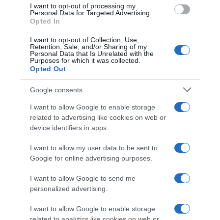
I want to opt-out of processing my
Personal Data for Targeted Advertising.
Opted In
I want to opt-out of Collection, Use,
Retention, Sale, and/or Sharing of my
ΕΛΛΑΔΑ
Personal Data that Is Unrelated with the
Purposes for which it was collected.
Χίος: Τραγωδία με νεκρό 31χρονο που
Opted Out
δέχτηκε μαχαιριές από συγγενή του –
Συνελήφθη ένας 51χρονος
Google consents
Είχε προηγηθεί καυγάς
I want to allow Google to enable storage
related to advertising like cookies on web or
12.06.2026 - 13:17
device identifiers in apps.
I want to allow my user data to be sent to
Google for online advertising purposes.
I want to allow Google to send me
personalized advertising.
I want to allow Google to enable storage
related to analytics like cookies on web or