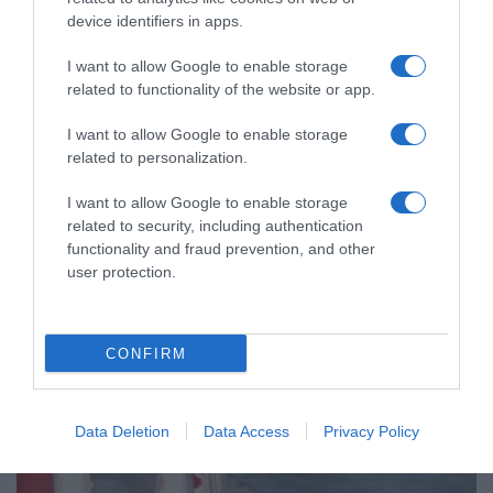
device identifiers in apps.
I want to allow Google to enable storage
related to functionality of the website or app.
I want to allow Google to enable storage
related to personalization.
ΠΟΛΙΤΙΚΗ
Σόου Μιχαηλίδη στη Βουλή – Κυρανάκης:
I want to allow Google to enable storage
“Αποφάσισε να βιντεοσκοπήσει τον εαυτό
related to security, including authentication
του για να παραστήσει ότι νοιάζεται”
functionality and fraud prevention, and other
user protection.
Σχετικά με τα προβλήματα στις συγκοινωνίες της Χίου
27.05.2026 - 09:24
CONFIRM
Data Deletion
Data Access
Privacy Policy