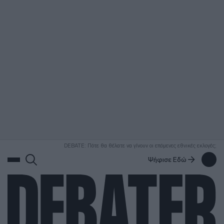
ΑΝΑΖΗΤΗΣΗ
DEBATE: Πότε θα θέλατε να γίνουν οι επόμενες εθνικές εκλογές;
Ψήφισε Εδώ