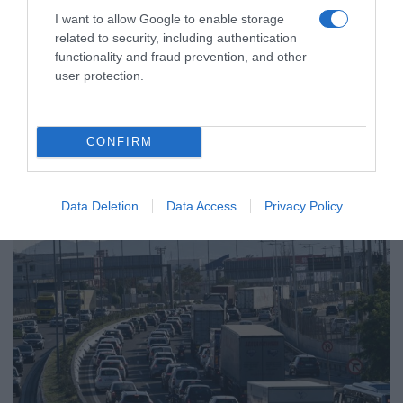
I want to allow Google to enable storage
related to security, including authentication
functionality and fraud prevention, and other
ΕΛΛΑΔΑ
user protection.
Δείτε τις προσπάθειες χελώνας να
γεννήσει σε παραλία της Ρόδου – Η
προειδοποίηση των κατοίκων (βίντεο)
CONFIRM
Το ζώο δεν τα κατάφερε και αναμένεται να επιστρέψει
Data Deletion
Data Access
Privacy Policy