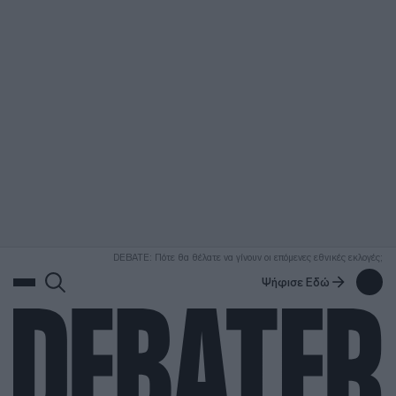
ΑΝΑΖΗΤΗΣΗ
DEBATE: Πότε θα θέλατε να γίνουν οι επόμενες εθνικές εκλογές;
Ψήφισε Εδώ