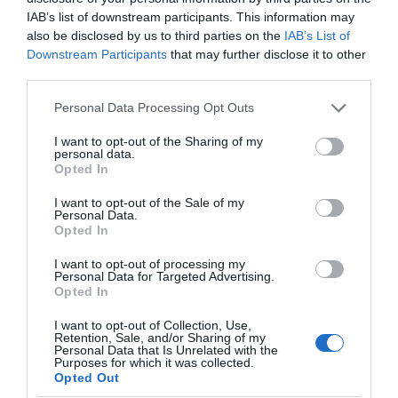
IAB’s list of downstream participants. This information may
also be disclosed by us to third parties on the
IAB’s List of
Downstream Participants
that may further disclose it to other
third parties.
Please note that this website/app uses one or more Google
Personal Data Processing Opt Outs
services and may gather and store information including but
not limited to your visit or usage behaviour. You may click to
I want to opt-out of the Sharing of my
personal data.
grant or deny consent to Google and its third-party tags to
Opted In
use your data for below specified purposes in below Google
consent section.
I want to opt-out of the Sale of my
Personal Data.
Opted In
I want to opt-out of processing my
Personal Data for Targeted Advertising.
Opted In
I want to opt-out of Collection, Use,
Retention, Sale, and/or Sharing of my
Personal Data that Is Unrelated with the
Purposes for which it was collected.
Opted Out