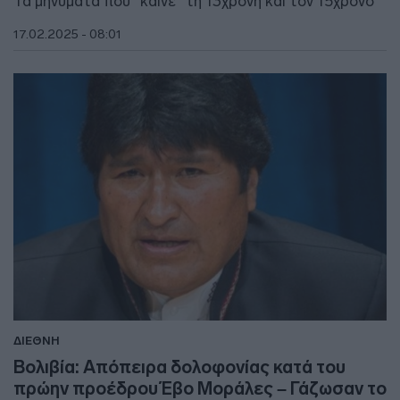
Τα μηνύματα που "καίνε" τη 13χρονη και τον 15χρονο
17.02.2025 - 08:01
ΔΙΕΘΝΗ
Βολιβία: Απόπειρα δολοφονίας κατά του
πρώην προέδρου Έβο Μοράλες – Γάζωσαν το