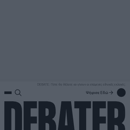
ΑΝΑΖΗΤΗΣΗ
DEBATE: Πότε θα θέλατε να γίνουν οι επόμενες εθνικές εκλογές;
Ψήφισε Εδώ