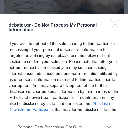
debater.gr -
Do Not Process My Personal
Information
If you wish to opt-out of the sale, sharing to third parties, or
processing of your personal or sensitive information for
ΔΙΕΘΝΗ
targeted advertising by us, please use the below opt-out
Λευκός Οίκος: «Ο 31χρονος ήρθε να
section to confirm your selection. Please note that after your
σκοτώσει τον Τραμπ και αξιωματούχους της
opt-out request is processed you may continue seeing
κυβέρνησης» – Δεν συνεργάζεται με τις
interest-based ads based on personal information utilized by
us or personal information disclosed to third parties prior to
ανακριτικές αρχές
your opt-out. You may separately opt-out of the further
disclosure of your personal information by third parties on the
Ο δράστης κατείχε νόμιμα όπλα
IAB’s list of downstream participants. This information may
26.04.2026 - 18:45
also be disclosed by us to third parties on the
IAB’s List of
Downstream Participants
that may further disclose it to other
third parties.
Please note that this website/app uses one or more Google
Personal Data Processing Opt Outs