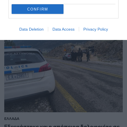
ενώ ακόμη ένα άτομο φέρεται να διέφυγε στην
CONFIRM
Ουκρανία
08.02.2026 - 16:54
Data Deletion
Data Access
Privacy Policy
ΕΛΛΑΔΑ
Εξιχνιάστηκε και η απόπειρα δολοφονίας σε