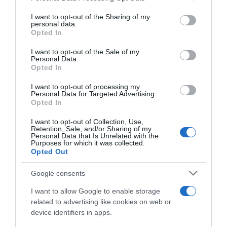
services and may gather and store information including but
not limited to your visit or usage behaviour. You may click to
I want to opt-out of the Sharing of my
personal data.
grant or deny consent to Google and its third-party tags to
Opted In
use your data for below specified purposes in below Google
consent section.
I want to opt-out of the Sale of my
Personal Data.
Opted In
I want to opt-out of processing my
Personal Data for Targeted Advertising.
Opted In
I want to opt-out of Collection, Use,
Retention, Sale, and/or Sharing of my
ΔΙΕΘΝΗ
Personal Data that Is Unrelated with the
Ρωσία: “Η Ουκρανία πίσω από την απόπειρα
Purposes for which it was collected.
Opted Out
δολοφονίας του Βλαντίμιρ Αλεξέγεφ”, λέει η
FSB
Google consents
Ο Ρώσος γεννημένος στην Ουκρανία, Λιουμπόμιρ
I want to allow Google to enable storage
Κόρμπα συνελήφθη στο Ντουμπάι χθες
related to advertising like cookies on web or
device identifiers in apps.
09.02.2026 - 09:51