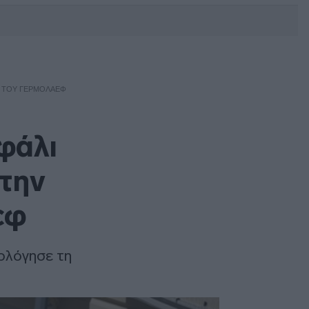
DEBATE: Πότε θα θέλατε να
γίνουν οι επόμενες εθνικές
εκλογές;
Σ ΤΟΥ ΓΕΡΜΟΛΆΕΦ
φάλι
 την
εφ
ολόγησε τη