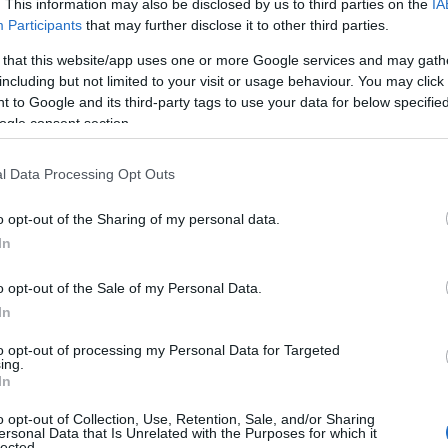
. This information may also be disclosed by us to third parties on the
IA
Participants
that may further disclose it to other third parties.
ΙΑΦΗΜΙΣΗ
 that this website/app uses one or more Google services and may gath
including but not limited to your visit or usage behaviour. You may click 
 to Google and its third-party tags to use your data for below specifi
ogle consent section.
l Data Processing Opt Outs
o opt-out of the Sharing of my personal data.
In
o opt-out of the Sale of my Personal Data.
In
ς της Ουκρανίας (SBU), η
 τραύματα από όπλο στο κεφάλι, ενώ
to opt-out of processing my Personal Data for Targeted
ing.
πτοι για τη δολοφονία της.
In
o opt-out of Collection, Use, Retention, Sale, and/or Sharing
 Anastasia Berezovska — the
ersonal Data that Is Unrelated with the Purposes for which it
lected.