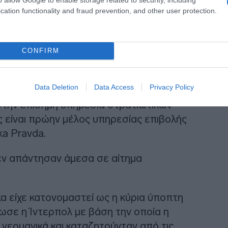
cation functionality and fraud prevention, and other user protection.
CONFIRM
Data Deletion
Data Access
Privacy Policy
 στην επίσημη υπηρεσία στρατιωτικών
 είναι πρώην μέλος υπηρεσίας επιβολής
ka Pravda.
εν απάντησαν άμεσα σε αίτημα
είχε κατονομαστεί ως η κύρια ύποπτη
ωσε η Ίντερπολ με βάση την οποία η
 γερμανικά και καταζητούνταν από τις