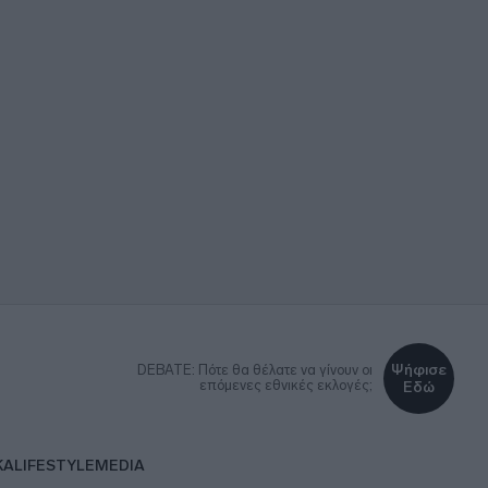
Ψήφισε
DEBATE: Πότε θα θέλατε να γίνουν οι
επόμενες εθνικές εκλογές;
Εδώ
ΚΑ
LIFESTYLE
MEDIA