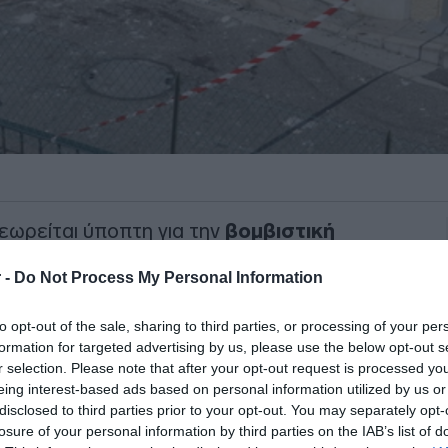
θεωρείται ύποπτη για την
βομβιστική
κρανό επιχειρηματία στο
Μονακό
, την
 -
Do Not Process My Personal Information
ά στην πρωτεύουσα της Ουκρανίας, το
ο γραφείο του γενικού εισαγγελέα της
to opt-out of the sale, sharing to third parties, or processing of your per
formation for targeted advertising by us, please use the below opt-out s
r selection. Please note that after your opt-out request is processed y
έφεραν ακόμη ότι συνέλαβαν ένα μέλος
eing interest-based ads based on personal information utilized by us or
disclosed to third parties prior to your opt-out. You may separately opt-
ών πληροφοριών, της HUR, ο οποίος
losure of your personal information by third parties on the IAB’s list of
αυτή μαζί με έναν ακόμη ύποπτο.