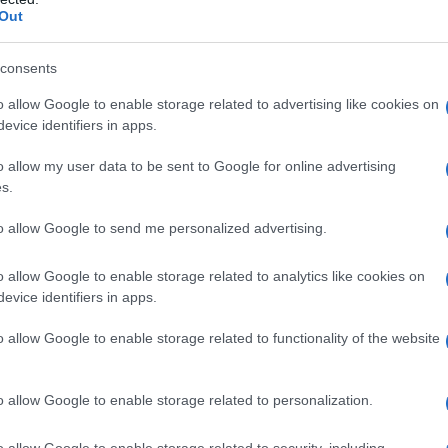
sassination of an oligarch in
Out
consents
ormer security official have been
o allow Google to enable storage related to advertising like cookies on
rder.
evice identifiers in apps.
o allow my user data to be sent to Google for online advertising
hed footage of the…
s.
.twitter.com/eadt2da83e
— NEXTA
to allow Google to send me personalized advertising.
ραφικό μέσο, επικαλούμενο άλλη πηγή
o allow Google to enable storage related to analytics like cookies on
evice identifiers in apps.
 επίσης έγραψε ότι
δύο ύποπτοι έχουν
σχέση με την υπόθεση.
o allow Google to enable storage related to functionality of the website
o allow Google to enable storage related to personalization.
o allow Google to enable storage related to security, including