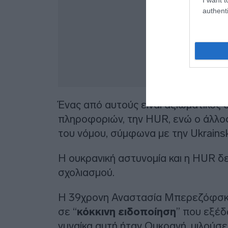
authenti
Ένας από αυτούς είναι αξιωματικός
πληροφοριών, την HUR, ενώ ο άλλος
του νόμου, σύμφωνα με την Ukrains
Η ουκρανική αστυνομία και η HUR δ
σχολιασμού.
Η 39χρονη Αναστασία Μπερεζόφσκα 
σε “
κόκκινη ειδοποίηση
” που εξέδ
γυναίκα αυτή ήταν Ουκρανή, μιλούσε