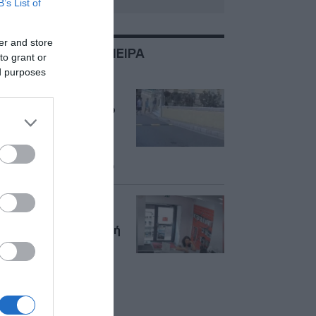
B’s List of
er and store
ΣΧΕΤΙΚΑ ΜΕ:ΑΠΟΠΕΙΡΑ
to grant or
ΔΟΛΟΦΟΝΙΑΣ
ed purposes
Μονακό: Σοκάρει το
βίντεο-ντοκουμέντο
από την απόπειρα
δολοφονίας του
Ουκρανού ολιγάρχη
Βαντίμ Γερμολάγιεφ
Μονακό: Πλάνα από
την τελευταία φορά
που εθεάθη ζωντανή
η Αναστασία
Μπερεζόβσκαγια
πριν την απόπειρα
δολοφονίας του
Γερμολάγιεφ