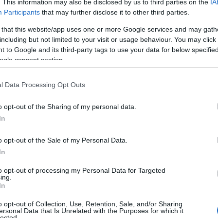
οσιτετράωρο μετά την εκδήλωση
. This information may also be disclosed by us to third parties on the
IA
Participants
that may further disclose it to other third parties.
 that this website/app uses one or more Google services and may gath
ΙΑΦΗΜΙΣΗ
including but not limited to your visit or usage behaviour. You may click 
 to Google and its third-party tags to use your data for below specifi
ogle consent section.
l Data Processing Opt Outs
o opt-out of the Sharing of my personal data.
In
o opt-out of the Sale of my Personal Data.
In
to opt-out of processing my Personal Data for Targeted
αι πως ήταν προσωπική επιλογή
ing.
οίνωσε πριν από δυο μήνες στο επιτελείο
In
ει ως επτασφράγιστο μυστικό.
o opt-out of Collection, Use, Retention, Sale, and/or Sharing
ersonal Data that Is Unrelated with the Purposes for which it
lected.