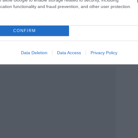
θεί δεκάδες χιλιάδες πολίτες από όλη
cation functionality and fraud prevention, and other user protection.
 Έλληνες από το εξωτερικό, Έλληνες της
CONFIRM
 πρώτες κιόλας ώρες έσπευσαν να
διαδικτυακό τόπο myelas όπου ακόμα
Data Deletion
Data Access
Privacy Policy
ράψουν.