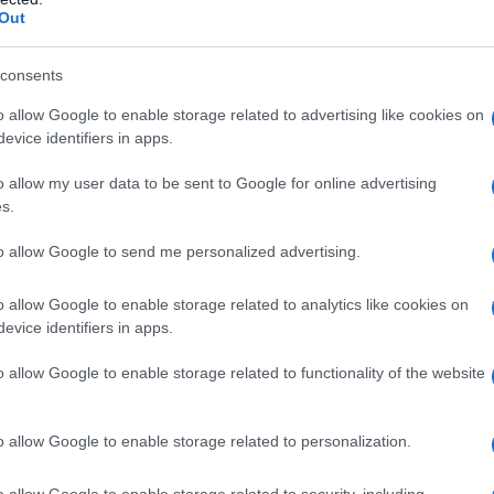
Out
consents
o allow Google to enable storage related to advertising like cookies on
evice identifiers in apps.
o allow my user data to be sent to Google for online advertising
s.
to allow Google to send me personalized advertising.
o allow Google to enable storage related to analytics like cookies on
evice identifiers in apps.
o allow Google to enable storage related to functionality of the website
EUROKINISSI
o allow Google to enable storage related to personalization.
Αλέξης Τσίπρας δήλωσε: «Στο κάλεσμά
Ελλάδα, το δίκαιο και Δημοκρατία και μια
o allow Google to enable storage related to security, including