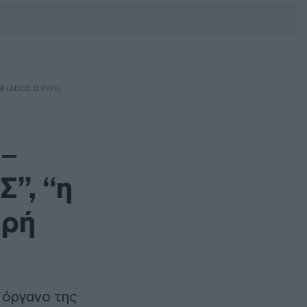
DEBATE: Πότε θα θέλατε να
γίνουν οι επόμενες εθνικές
εκλογές;
ΕΙ ΔΊΧΩΣ ΙΣΧΥΡΉ
 –
Σ”, “η
υρή
 όργανο της