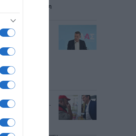
εκδήλωση της ΕΛΑΣ
για την Αυτοδιοίκηση
(εικόνες)
Στην εκδήλωση
Τσίπρα για την
Αυτοδιοίκηση ο
Χάρης Δούκας – Η
κριτική στην
κυβέρνηση και το
ανάχωμα στις
συνεργασίες
προοδευτικών
δυνάμεων (εικόνες)
Γενέθλια για τον
Αλέξη Τσίπρα – Με…
“Σχεδία” και ευχές η
είσοδός του στο
“Σεράφειο”