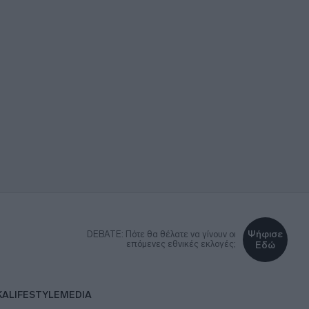
Ψήφισε
DEBATE: Πότε θα θέλατε να γίνουν οι
επόμενες εθνικές εκλογές;
Εδώ
ΚΑ
LIFESTYLE
MEDIA