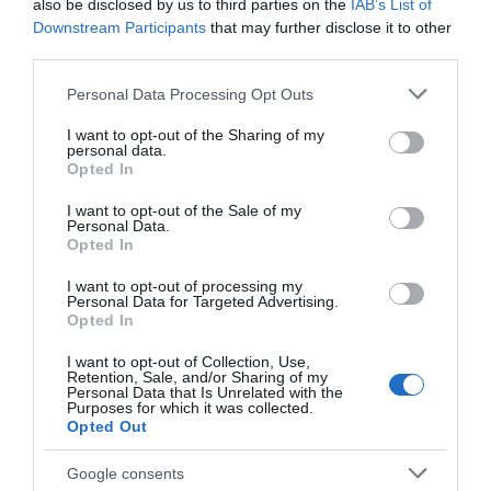
also be disclosed by us to third parties on the
IAB’s List of
Downstream Participants
that may further disclose it to other
Ειδήσεις σήμερα
third parties.
Please note that this website/app uses one or more Google
Personal Data Processing Opt Outs
To Ιράν θα διατηρήσει τον αποκλεισμό των
services and may gather and store information including but
Στενών του Ορμούζ έως ότου οι ΗΠΑ
not limited to your visit or usage behaviour. You may click to
I want to opt-out of the Sharing of my
personal data.
grant or deny consent to Google and its third-party tags to
αποδεχθούν “όλους” τους όρους της
Opted In
use your data for below specified purposes in below Google
consent section.
Ιός Δυτικού Νείλου: Έξι θάνατοι τις
I want to opt-out of the Sale of my
Personal Data.
τελευταίες ημέρες – Στην Αττική τα
Opted In
περισσότερα κρούσματα
I want to opt-out of processing my
Personal Data for Targeted Advertising.
ΠΑΣΟΚ: Η «Εστία» ανάλωσε τη μισή ύλη
Opted In
της για να μην πει απολύτως τίποτα και να
επαναλάβει το φαντασιόπληκτο ρεπορτάζ
I want to opt-out of Collection, Use,
Retention, Sale, and/or Sharing of my
της
Personal Data that Is Unrelated with the
Purposes for which it was collected.
Opted Out
Χανιά: Νεαρός Παλαιστίνιος κλείδωσε
ανήλικη στο σπίτι του – Την έσωσαν οι
Google consents
φωνές της