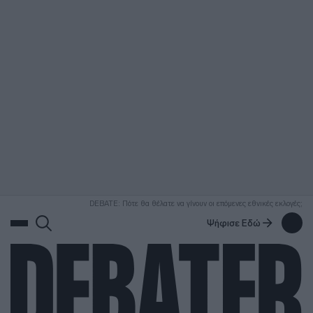
ΑΝΑΖΗΤΗΣΗ
DEBATE: Πότε θα θέλατε να γίνουν οι επόμενες εθνικές εκλογές;
Ψήφισε Εδώ