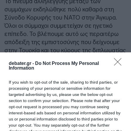
Το πνεύμα αλληλεγγύης μεταξύ των
συμμάχων εκδηλώθηκε πολύ καθαρά στη
Σύνοδο Κορυφής του ΝΑΤΟ στην Άγκυρα.
Όλοι οι σύμμαχοι συμμετείχαν σε ηγετικό
επίπεδο. Το βλέπουμε αυτό ως περαιτέρω
απόδειξη της εμπιστοσύνης που δείχνουμε
στην Τουρκία και του κύρους της διπλωματίας
μας. Όπως γνωρίζετε, ο Πρόεδρος Τραμπ
debater.gr -
Do Not Process My Personal
τόνισε επίσης τον καθοριστικό ρόλο της
Information
φιλοξενίας της συνόδου κορυφής από τη
χώρα μας. Η υπογράμμιση της προσωπικής
If you wish to opt-out of the sale, sharing to third parties, or
processing of your personal or sensitive information for
μας φιλίας ήταν επίσης σημαντική και
targeted advertising by us, please use the below opt-out
πολύτιμη για εμάς. Ευχαριστούμε για άλλη μια
section to confirm your selection. Please note that after your
φορά τον αγαπητό μου φίλο για την
opt-out request is processed you may continue seeing
interest-based ads based on personal information utilized by
ευαισθησία του.
us or personal information disclosed to third parties prior to
your opt-out. You may separately opt-out of the further
Είμαστε μέλος του ΝΑΤΟ από το 1952.