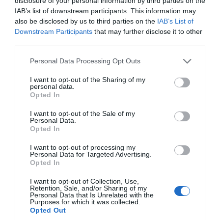
disclosure of your personal information by third parties on the
Είμαστε ένα σπουδαίο έθνος με ιστορία
IAB’s list of downstream participants. This information may
also be disclosed by us to third parties on the
IAB’s List of
χερσαίων δυνάμεων που εκτείνεται σε πάνω
Downstream Participants
that may further disclose it to other
από 2.235 χρόνια, συνυφασμένη με ένδοξες
third parties.
νίκες. Με την ένταξή μας στο ΝΑΤΟ, έχουμε
Please note that this website/app uses one or more Google
Personal Data Processing Opt Outs
συμβάλει όχι μόνο στη γεωστρατηγική μας
services and may gather and store information including but
θέση στην καρδιά τριών ηπείρων, αλλά και
not limited to your visit or usage behaviour. You may click to
I want to opt-out of the Sharing of my
personal data.
grant or deny consent to Google and its third-party tags to
στην τέχνη του πολέμου μας, η οποία έχει
Opted In
use your data for below specified purposes in below Google
τελειοποιηθεί σε πεδία μαχών εδώ και δύο
consent section.
I want to opt-out of the Sale of my
Personal Data.
χιλιάδες χρόνια.
Opted In
ΔΙΑΦΗΜΙΣΗ
I want to opt-out of processing my
Personal Data for Targeted Advertising.
Opted In
I want to opt-out of Collection, Use,
Retention, Sale, and/or Sharing of my
Personal Data that Is Unrelated with the
Purposes for which it was collected.
Opted Out