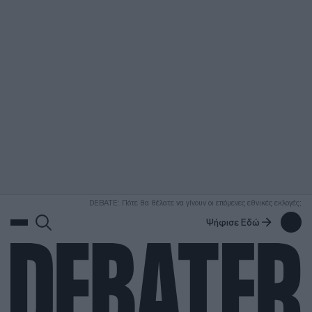
ΑΝΑΖΗΤΗΣΗ
DEBATE: Πότε θα θέλατε να γίνουν οι επόμενες εθνικές εκλογές;
Ψήφισε Εδώ