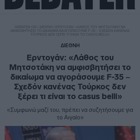
DEBATER.GR
/
ΔΙΕΘΝΗ
/
ΕΡΝΤΟΓΆΝ: «ΛΆΘΟΣ ΤΟΥ ΜΗΤΣΟΤΆΚΗ ΝΑ
ΑΜΦΙΣΒΗΤΉΣΕΙ ΤΟ ΔΙΚΑΊΩΜΑ ΝΑ ΑΓΟΡΆΣΟΥΜΕ F-35 – ΣΧΕΔΌΝ ΚΑΝΈΝΑΣ
ΤΟΎΡΚΟΣ ΔΕΝ ΞΈΡΕΙ ΤΙ ΕΊΝΑΙ ΤΟ CASUS BELLI»
ΔΙΕΘΝΗ
Ερντογάν: «Λάθος του
Μητσοτάκη να αμφισβητήσει το
δικαίωμα να αγοράσουμε F-35 –
Σχεδόν κανένας Τούρκος δεν
ξέρει τι είναι το casus belli»
«Συμφωνώ μαζί του, πρέπει να συζητήσουμε για
το Αιγαίο»