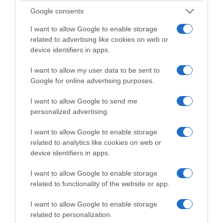
Google consents
I want to allow Google to enable storage
related to advertising like cookies on web or
device identifiers in apps.
Η ασφάλεια της νοτιοανατολικής πλευράς
I want to allow my user data to be sent to
του ΝΑΤΟ έχει σε μεγάλο βαθμό εμπιστευτεί
Google for online advertising purposes.
στη χώρα μας. Η Τουρκία έχει εκπληρώσει
αυτή την εμπιστοσύνη με αξιοθαύμαστο
I want to allow Google to send me
personalized advertising.
τρόπο. Πάντα ήμασταν ένας σύμμαχος που
εκτελεί τα καθήκοντά του εντός της
I want to allow Google to enable storage
Συμμαχίας με διάκριση, αναλαμβάνοντας
related to analytics like cookies on web or
device identifiers in apps.
κινδύνους και πληρώνοντας το τίμημα όταν
ήταν απαραίτητο. Είμαστε μεταξύ των
I want to allow Google to enable storage
related to functionality of the website or app.
χωρών που συνεισφέρουν τα περισσότερα
στις επιχειρήσεις, τις αποστολές και τα κοινά
I want to allow Google to enable storage
ταμεία του ΝΑΤΟ.
related to personalization.