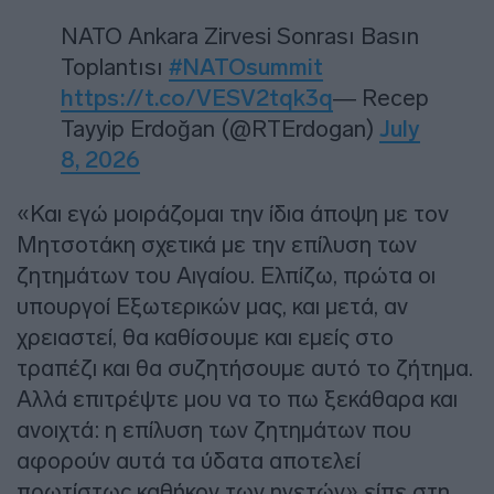
NATO Ankara Zirvesi Sonrası Basın
Toplantısı
#NATOsummit
https://t.co/VESV2tqk3q
— Recep
Tayyip Erdoğan (@RTErdogan)
July
8, 2026
«Και εγώ μοιράζομαι την ίδια άποψη με τον
Μητσοτάκη σχετικά με την επίλυση των
ζητημάτων του Αιγαίου. Ελπίζω, πρώτα οι
υπουργοί Εξωτερικών μας, και μετά, αν
χρειαστεί, θα καθίσουμε και εμείς στο
τραπέζι και θα συζητήσουμε αυτό το ζήτημα.
Αλλά επιτρέψτε μου να το πω ξεκάθαρα και
ανοιχτά: η επίλυση των ζητημάτων που
αφορούν αυτά τα ύδατα αποτελεί
πρωτίστως καθήκον των ηγετών» είπε στη