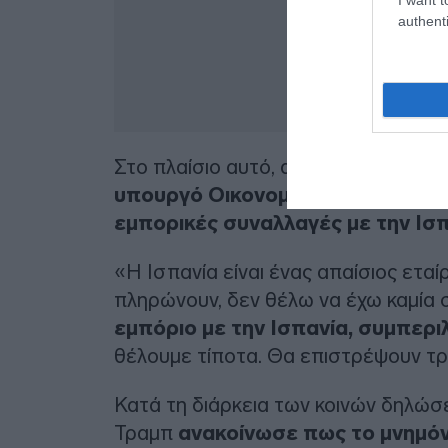
authenti
Στο πλαίσιο αυτό, ανακοίνωσε στον
υπουργό Οικονομικών των ΗΠΑ Σκ
εμπορικές συναλλαγές με την Ισπ
«Η Ισπανία είναι ένας απαίσιος ετα
πληρώνουν, δεν θέλω να έχω καμία 
εμπόριο με την Ισπανία, συμπε
θέλουμε τίποτα. Θα επιστρέψουν τρ
Κατά τη διάρκεια των κοινών δηλώσ
Τραμπ
ανακοίνωσε πως το μνημόν