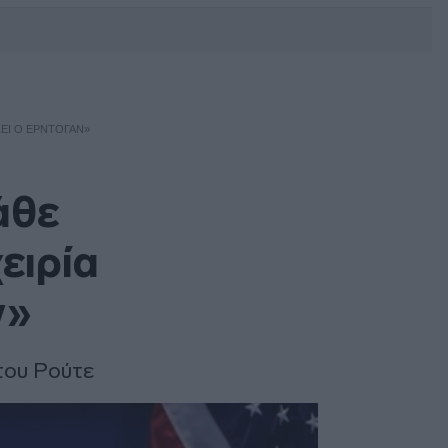
DEBATE: Πότε θα θέλατε να
γίνουν οι επόμενες εθνικές
εκλογές;
ΣΕΙ Ο ΕΡΝΤΟΓΆΝ»
άθε
ειρία
ν»
του Ρούτε