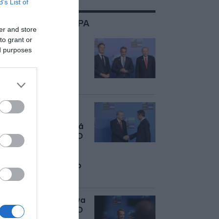
B’s List of
ΣΧΕΤΙΚΑ ΜΕ:ΑΓΚΥΡΑ
er and store
to grant or
Ελλάδα – Τουρκία:
ed purposes
Ποια χώρα βγήκε
γεωπολιτικά
ενισχυμένη από τη
Σύνοδο του ΝΑΤΟ;
Η εύθραυστη
ισορροπία στα
ελληνοτουρκικά μετά
τη Σύνοδο του ΝΑΤΟ
– Ανάλυση του
Δημήτρη
Σταθακόπουλου στο
DEBATER
Πώς αποτιμά η Αθήνα
τη Σύνοδο του ΝΑΤΟ