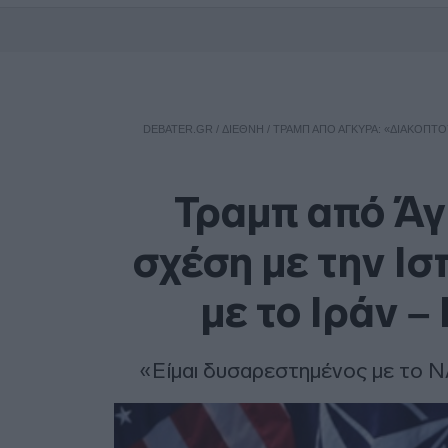
DEBATER.GR
/
ΔΙΕΘΝΗ
/
ΤΡΑΜΠ ΑΠΌ ΆΓΚΥΡΑ: «ΔΙΑΚΌΠΤΟΥ
Τραμπ από Άγ
σχέση με την Ισ
με το Ιράν 
«Είμαι δυσαρεστημένος με το 