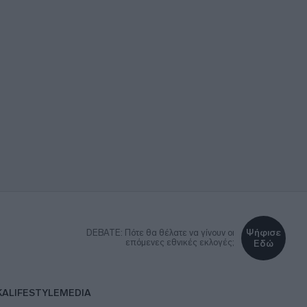
Ψήφισε
DEBATE: Πότε θα θέλατε να γίνουν οι
επόμενες εθνικές εκλογές;
Εδώ
ΚΑ
LIFESTYLE
MEDIA