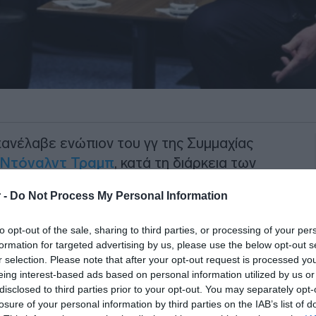
ανέλαβε ενώπιον του γγ της Συμμαχίας
Ντόναλντ Τραμπ
, κατά τη διάρκεια των
ιο της Συνόδου στην Άγκυρα,
 -
Do Not Process My Personal Information
ωπίζουν άδικα, πληρώνουμε
to opt-out of the sale, sharing to third parties, or processing of your per
formation for targeted advertising by us, please use the below opt-out s
κοίνωσε ότι οι ΗΠΑ διακόπτουν την
r selection. Please note that after your opt-out request is processed y
, ενώ ανακοίνωσε πως η εκεχειρία με το
eing interest-based ads based on personal information utilized by us or
disclosed to third parties prior to your opt-out. You may separately opt-
ναντίον τριών πλοίων στα Στενά του
losure of your personal information by third parties on the IAB’s list of
ώρες του Κόλπου
.