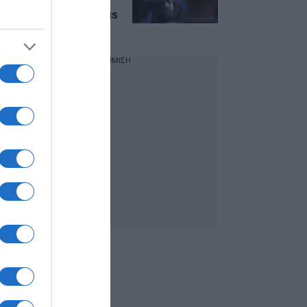
– Οι παρεμβάσεις
Μητσοτάκη για casus
belli και F-35
ΔΙΑΦΗΜΙΣΗ