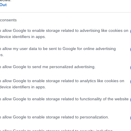
Out
 ευχαριστημένος με το ΝΑΤΟ
λόγω
και την άρνησή του να βοηθήσει με το
consents
o allow Google to enable storage related to advertising like cookies on
evice identifiers in apps.
ald Trump and NATO Secretary
 at NATO Ankara Summit
o allow my user data to be sent to Google for online advertising
— Anadolu English
s.
 2026
to allow Google to send me personalized advertising.
ξαπέλυσε σφοδρή επίθεση στην
Ισπανία
,
o allow Google to enable storage related to analytics like cookies on
ς εταίρος στο ΝΑΤΟ».
evice identifiers in apps.
o allow Google to enable storage related to functionality of the website
o allow Google to enable storage related to personalization.
o allow Google to enable storage related to security, including