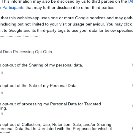
. This information may also be disclosed by us to third parties on the
IA
Participants
that may further disclose it to other third parties.
ΙΑΦΗΜΙΣΗ
 that this website/app uses one or more Google services and may gath
including but not limited to your visit or usage behaviour. You may click 
 to Google and its third-party tags to use your data for below specifi
ogle consent section.
l Data Processing Opt Outs
o opt-out of the Sharing of my personal data.
In
o opt-out of the Sale of my Personal Data.
In
to opt-out of processing my Personal Data for Targeted
ing.
In
o opt-out of Collection, Use, Retention, Sale, and/or Sharing
ersonal Data that Is Unrelated with the Purposes for which it
lected.