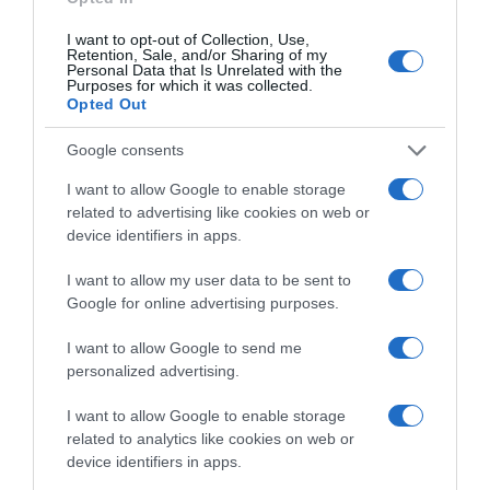
ΠΑΣΟΚ: “Τα επιχειρήματα και οι
πίνακες του κ. Σκέρτσου διαρκούν
I want to opt-out of Collection, Use,
Retention, Sale, and/or Sharing of my
μέχρι τα επόμενα που αναιρούν τα
Personal Data that Is Unrelated with the
Purposes for which it was collected.
προηγούμενα”
Opted Out
"Συνεχίζει στο ίδιο αλαζονικό ύφος και με τους ίδιους
Google consents
εξυπνακισμούς"
I want to allow Google to enable storage
related to advertising like cookies on web or
device identifiers in apps.
I want to allow my user data to be sent to
Google for online advertising purposes.
I want to allow Google to send me
personalized advertising.
I want to allow Google to enable storage
related to analytics like cookies on web or
device identifiers in apps.