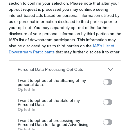
section to confirm your selection. Please note that after your
opt-out request is processed you may continue seeing
ΠΟΛΙΤΙΚΗ
interest-based ads based on personal information utilized by
us or personal information disclosed to third parties prior to
your opt-out. You may separately opt-out of the further
disclosure of your personal information by third parties on the
IAB’s list of downstream participants. This information may
also be disclosed by us to third parties on the
IAB’s List of
Downstream Participants
that may further disclose it to other
third parties.
Please note that this website/app uses one or more Google
Personal Data Processing Opt Outs
services and may gather and store information including but
not limited to your visit or usage behaviour. You may click to
I want to opt-out of the Sharing of my
personal data.
grant or deny consent to Google and its third-party tags to
Opted In
use your data for below specified purposes in below Google
consent section.
I want to opt-out of the Sale of my
Personal Data.
Opted In
I want to opt-out of processing my
ΠΟΛΙΤΙΚΗ
Personal Data for Targeted Advertising.
Opted In