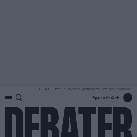
ΑΝΑΖΗΤΗΣΗ
DEBATE: Πότε θα θέλατε να γίνουν οι επόμενες εθνικές εκλογές;
Ψήφισε Εδώ