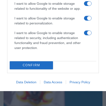
I want to allow Google to enable storage
ΠΟΛΙΤΙΚΗ
related to functionality of the website or app.
Τσίπρας: Στις 2 Σεπτεμβρίου η
I want to allow Google to enable storage
παρουσίαση του οικονομικού
related to personalization.
προγράμματος της ΕΛ.Α.Σ. στη
Θεσσαλονίκη
I want to allow Google to enable storage
related to security, including authentication
"Για την Δίκαιη Ανάπτυξη, την παραγωγική ανασυγκρότηση,
functionality and fraud prevention, and other
την επανίδρυση του κοινωνικού κράτους"
user protection.
CONFIRM
Data Deletion
Data Access
Privacy Policy