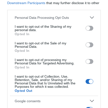
Downstream Participants
that may further disclose it to other
τα οποία απαιτούνται 15 δισ., κάτι παραπάνω
third parties.
από το Πρόγραμμα Θεσσαλονίκης. Η
Please note that this website/app uses one or more Google
Personal Data Processing Opt Outs
κυβέρνηση δεν θα το κάνει αυτό»,
services and may gather and store information including but
διαβεβαίωσε και προανήγγειλε ότι «το δικό
not limited to your visit or usage behaviour. You may click to
I want to opt-out of the Sharing of my
personal data.
μας ”καλάθι” αυτή τη στιγμή, αυτό που
grant or deny consent to Google and its third-party tags to
Opted In
use your data for below specified purposes in below Google
μπορούμε να δώσουμε, είναι 1 δισ.
consent section.
I want to opt-out of the Sale of my
τουλάχιστον, θα δούμε και τον δημοσιονομικό
Personal Data.
Opted In
χώρο. Το δικό μας ”καλάθι” δεν θα έχει
φόρους, δεν θα έχει επιβάρυνση της μεσαίας
I want to opt-out of processing my
Personal Data for Targeted Advertising.
τάξης».
Opted In
I want to opt-out of Collection, Use,
Retention, Sale, and/or Sharing of my
Προσθήκη ως προτεινόμενη
Personal Data that Is Unrelated with the
πηγή στην Google
Purposes for which it was collected.
Opted Out
Google consents
Ειδήσεις σήμερα