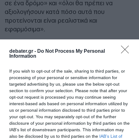
σε ένα δρόμο» και «όλοι θα πρέπει να
αξιολογήσουν κατά πόσο αυτά που
προτείνονται είναι ρεαλιστικά και
εφαρμόσιμα».
ΔΙΑΦΗΜΙΣΗ
debater.gr -
Do Not Process My Personal
Information
If you wish to opt-out of the sale, sharing to third parties, or
processing of your personal or sensitive information for
targeted advertising by us, please use the below opt-out
section to confirm your selection. Please note that after your
opt-out request is processed you may continue seeing
interest-based ads based on personal information utilized by
us or personal information disclosed to third parties prior to
your opt-out. You may separately opt-out of the further
disclosure of your personal information by third parties on the
Ειδικότερα, «στον 1,5 μήνα που έχει ιδρυθεί η
IAB’s list of downstream participants. This information may
ΕΛ.Α.Σ., ο κ. Τσίπρας έχει προτείνει μέτρα για
also be disclosed by us to third parties on the
IAB’s List of