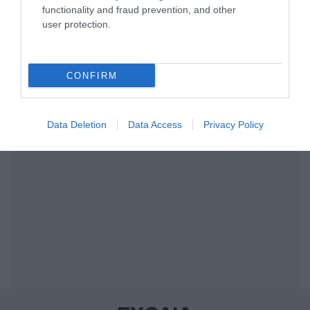
functionality and fraud prevention, and other
και μάθετε πρώτοι όλες τις ειδήσεις
user protection.
Share
Tweet
CONFIRM
ΑΕΠ
ΘΑΝΑΣΗΣ ΚΟΝΤΟΓΕΩΡΓΗΣ
ΝΑΤΟ
ΔΙΑΦΗΜΙΣΗ
Data Deletion
Data Access
Privacy Policy