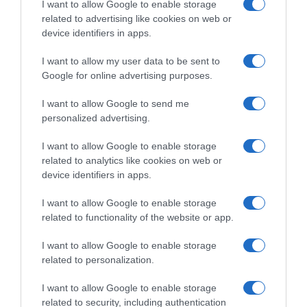
I want to allow Google to enable storage
related to advertising like cookies on web or
Health Monitoring: Η εθνική υποδομή για
device identifiers in apps.
αξιοποίηση δεδομένων υγείας προς
όφελος των πολιτών
I want to allow my user data to be sent to
Google for online advertising purposes.
ΠΑΣΟΚ: “Τα επιχειρήματα και οι πίνακες
του κ. Σκέρτσου διαρκούν μέχρι τα
I want to allow Google to send me
personalized advertising.
επόμενα που αναιρούν τα προηγούμενα”
I want to allow Google to enable storage
Τσίπρας: Στις 2 Σεπτεμβρίου η παρουσίαση
related to analytics like cookies on web or
του οικονομικού προγράμματος της ΕΛ.Α.Σ.
device identifiers in apps.
στη Θεσσαλονίκη
I want to allow Google to enable storage
Παλαιό Φάληρο: Συνελήφθη 49χρονος ως
related to functionality of the website or app.
μέλος της εγκληματικής οργάνωσης του
“Έντικ” – Κατηγορείται για εκβιασμούς και
I want to allow Google to enable storage
ξυλοδαρμούς επιχειρηματιών
related to personalization.
I want to allow Google to enable storage
related to security, including authentication
Ακολούθησε το debater.gr στο
Google News