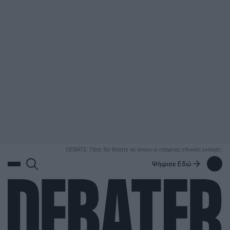
ΑΝΑΖΗΤΗΣΗ
DEBATE: Πότε θα θέλατε να γίνουν οι επόμενες εθνικές εκλογές;
Ψήφισε Εδώ