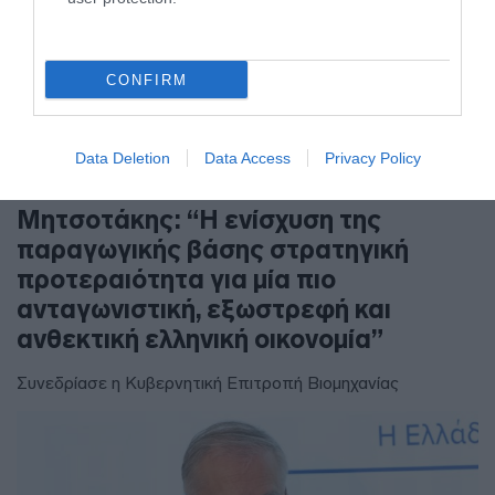
CONFIRM
Data Deletion
Data Access
Privacy Policy
ΠΟΛΙΤΙΚΗ
Μητσοτάκης: “Η ενίσχυση της
παραγωγικής βάσης στρατηγική
προτεραιότητα για μία πιο
ανταγωνιστική, εξωστρεφή και
ανθεκτική ελληνική οικονομία”
Συνεδρίασε η Κυβερνητική Επιτροπή Βιομηχανίας