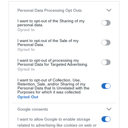
Please note that this website/app uses one or more Google
Personal Data Processing Opt Outs
ΣΧΟΛΙΑ
services and may gather and store information including but
not limited to your visit or usage behaviour. You may click to
I want to opt-out of the Sharing of my
personal data.
grant or deny consent to Google and its third-party tags to
Opted In
use your data for below specified purposes in below Google
consent section.
I want to opt-out of the Sale of my
Personal Data.
Opted In
I want to opt-out of processing my
Personal Data for Targeted Advertising.
Opted In
I want to opt-out of Collection, Use,
Retention, Sale, and/or Sharing of my
Personal Data that Is Unrelated with the
Purposes for which it was collected.
Opted Out
Google consents
I want to allow Google to enable storage
related to advertising like cookies on web or