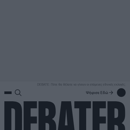
ΑΝΑΖΗΤΗΣΗ
DEBATE: Πότε θα θέλατε να γίνουν οι επόμενες εθνικές εκλογές;
Ψήφισε Εδώ