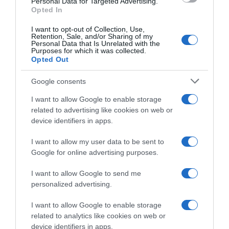
Personal Data for Targeted Advertising.
Opted In
I want to opt-out of Collection, Use,
Retention, Sale, and/or Sharing of my
Personal Data that Is Unrelated with the
Purposes for which it was collected.
Opted Out
Google consents
I want to allow Google to enable storage
related to advertising like cookies on web or
device identifiers in apps.
Ειδήσεις σήμερα
:
I want to allow my user data to be sent to
Google for online advertising purposes.
Δημοσκόπηση Interview: Προβάδισμα
14,1% της ΝΔ έναντι του δεύτερου ΠΑΣΟΚ
I want to allow Google to send me
– Τέταρτη η Πλεύση Ελευθερίας
personalized advertising.
I want to allow Google to enable storage
ΔΙΑΦΗΜΙΣΗ
related to analytics like cookies on web or
device identifiers in apps.