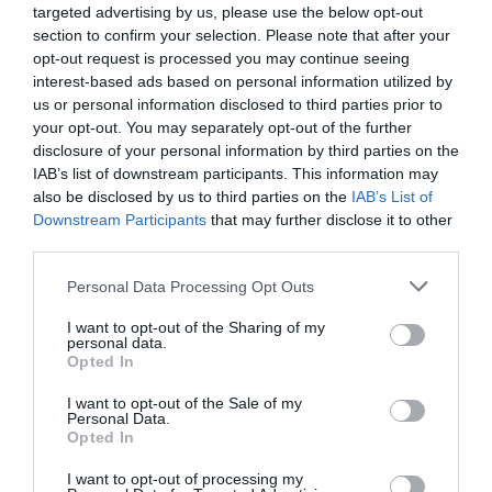
targeted advertising by us, please use the below opt-out
χρήσης μετρητών κατά 5,79 δισ. ευρώ, στην
section to confirm your selection. Please note that after your
πλειονότητα των κλάδων του τριτογενούς
opt-out request is processed you may continue seeing
τομέα. Χάρη στον υψηλότερο ρυθμό αύξησης
interest-based ads based on personal information utilized by
us or personal information disclosed to third parties prior to
των ηλεκτρονικών πληρωμών, η
your opt-out. You may separately opt-out of the further
αντικατάσταση ποσού 5,79 δισ. μετρητών με
disclosure of your personal information by third parties on the
πληρωμές μέσω καρτών του 2024, φαίνεται
IAB’s list of downstream participants. This information may
also be disclosed by us to third parties on the
IAB’s List of
ότι συνεισφέρει επιπλέον 388 εκατ. ευρώ
Downstream Participants
that may further disclose it to other
έσοδα ΦΠΑ.
«Άρα αποδεικνύεται από τα
third parties.
στοιχεία βεβαίωσης ΦΠΑ του 2024 ότι η
Please note that this website/app uses one or more Google
Personal Data Processing Opt Outs
πλήρης λειτουργία της διασύνδεσης POS
services and may gather and store information including but
ταμειακών μηχανών για το σύνολο των
not limited to your visit or usage behaviour. You may click to
I want to opt-out of the Sharing of my
personal data.
grant or deny consent to Google and its third-party tags to
προβλεπόμενων υπόχρεων, συνέβαλε
Opted In
use your data for below specified purposes in below Google
ουσιαστικά στη διεύρυνση της φορολογητέας
consent section.
I want to opt-out of the Sale of my
βάσης»,
ανέφερε σχετικά.
Personal Data.
Opted In
ΔΙΑΦΗΜΙΣΗ
I want to opt-out of processing my