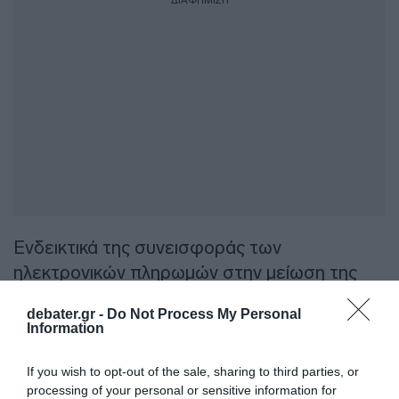
ΔΙΑΦΗΜΙΣΗ
Ενδεικτικά της συνεισφοράς των
ηλεκτρονικών πληρωμών στην μείωση της
φοροδιαφυγής είναι τα στοιχεία της ΑΑΔΕ.
debater.gr -
Do Not Process My Personal
Information
Όπως τόνισε ο Υπουργός, η αύξηση των
ηλεκτρονικών πληρωμών κατά 7,5 δισ. ευρώ
If you wish to opt-out of the sale, sharing to third parties, or
το 2024 μεταφράστηκε σε μείωση της
processing of your personal or sensitive information for