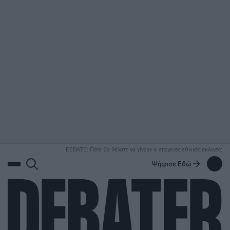
ΑΝΑΖΗΤΗΣΗ
DEBATE: Πότε θα θέλατε να γίνουν οι επόμενες εθνικές εκλογές;
Ψήφισε Εδώ