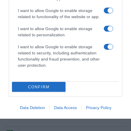
I want to allow Google to enable storage
related to functionality of the website or app.
I want to allow Google to enable storage
related to personalization.
I want to allow Google to enable storage
related to security, including authentication
functionality and fraud prevention, and other
user protection.
Το αδιαχώρητο στα λεωφορεία της
γραμμής — Υψηλές θερμοκρασίες,
σπρωξίματα και ένταση (βίντεο)
CONFIRM
Προσθήκη ως προτεινόμενη
Data Deletion
Data Access
Privacy Policy
πηγή στην Google