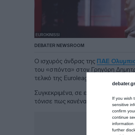
EUROKINISSI
DEBATER NEWSROOM
Ο ισχυρός άνδρας της
ΠΑΕ Ολυμπι
του «σπόντα» στον Γρηγόρη Δημητρι
τελικό της Euroleague στο T-Center.
debater.gr
Συγκεκριμένα, σε ερώτηση για το αν 
If you wish 
τόνισε πως κανένας «είτε ανιψιός ή
sensitive in
confirm you
Δ
continue se
information 
further disc