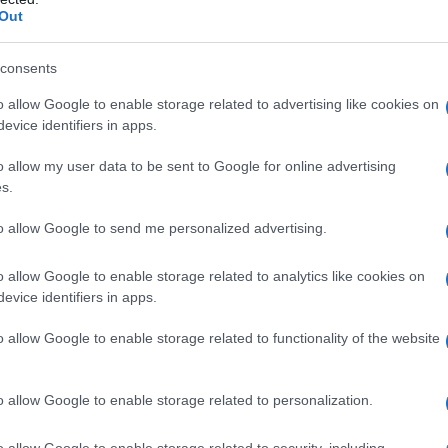
Out
αρουσίαση του οικονομικού προγράμματος
consents
νος ως μέλος της εγκληματικής
o allow Google to enable storage related to advertising like cookies on
ίται για εκβιασμούς και ξυλοδαρμούς
evice identifiers in apps.
o allow my user data to be sent to Google for online advertising
υόμενης γιατρού στον Ερυθρό Σταυρό
s.
η σπρώχνει, να τη βρίζει και να τη
to allow Google to send me personalized advertising.
 ο τουρίστας θέλησε να πληρώσει για να
o allow Google to enable storage related to analytics like cookies on
ωτική πρόταση σε ενήλικη εργαζόμενη
evice identifiers in apps.
o allow Google to enable storage related to functionality of the website
ogle News
και μάθετε πρώτοι όλες τις ειδήσεις
o allow Google to enable storage related to personalization.
o allow Google to enable storage related to security, including