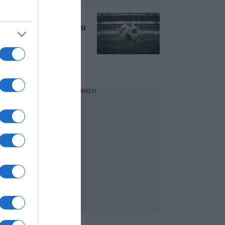
Stoiximan
Superleague: Εκ νέου
αδιέξοδο στις
εκλογές για την
προεδρία – Νέο ΔΣ
στις 15 Ιουλίου
ΔΙΑΦΗΜΙΣΗ