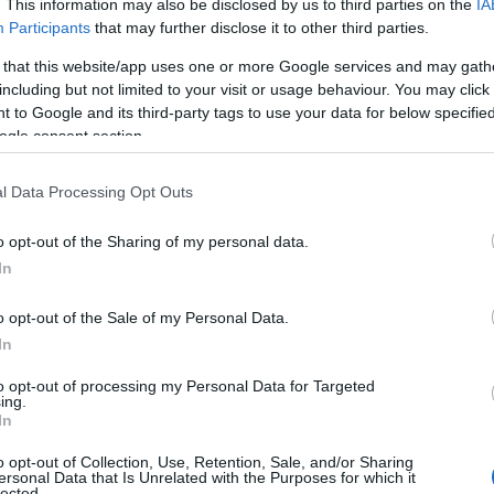
. This information may also be disclosed by us to third parties on the
IA
Participants
that may further disclose it to other third parties.
 that this website/app uses one or more Google services and may gath
including but not limited to your visit or usage behaviour. You may click 
 to Google and its third-party tags to use your data for below specifi
ogle consent section.
l Data Processing Opt Outs
του Ολυμπιακού, είτε είναι ανιψιός ή
o opt-out of the Sharing of my personal data.
αι ενιαίος και το έχουμε αποδείξει με
In
μπιακού.
o opt-out of the Sale of my Personal Data.
In
η ως προτεινόμενη
ή στην Google
to opt-out of processing my Personal Data for Targeted
ing.
In
o opt-out of Collection, Use, Retention, Sale, and/or Sharing
ersonal Data that Is Unrelated with the Purposes for which it
lected.