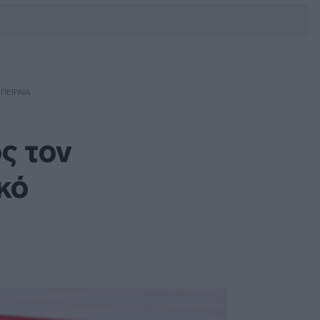
DEBATE: Πότε θα θέλατε να
γίνουν οι επόμενες εθνικές
εκλογές;
ΠΕΙΡΑΙΆ
ς τον
κό