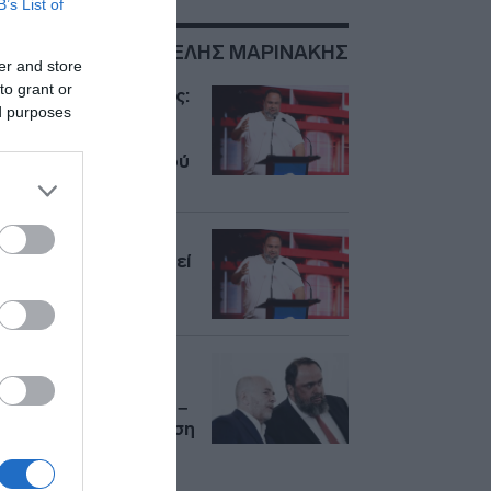
B’s List of
ΣΧΕΤΙΚΑ ΜΕ:ΒΑΓΓΕΛΗΣ ΜΑΡΙΝΑΚΗΣ
er and store
to grant or
Βαγγέλης Μαρινάκης:
ed purposes
Οι ευχές του
Ολυμπιακού για τα
γενέθλια του ισχυρού
άνδρα της ΠΑΕ
Μαρινάκης: «Δεν θα
αφήσω να αμαυρωθεί
και να έχει στίγμα η
Super League»
Νέος πρόεδρος της
Super League o
Γιάννης Αλαφούζος –
Δέχθηκε την πρόταση
για 1+1 χρόνο ο
Μαρινάκης