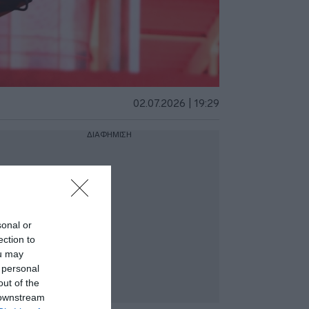
02.07.2026 | 19:29
ΔΙΑΦΗΜΙΣΗ
sonal or
ection to
ou may
 personal
out of the
 downstream