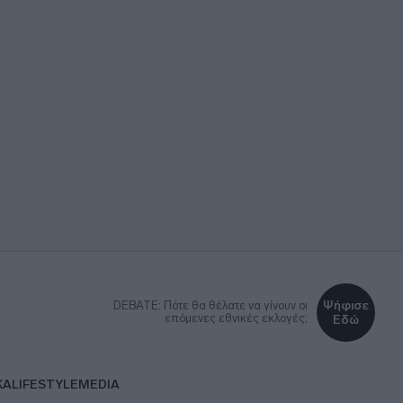
Ψήφισε
DEBATE: Πότε θα θέλατε να γίνουν οι
επόμενες εθνικές εκλογές;
Εδώ
ΚΑ
LIFESTYLE
MEDIA