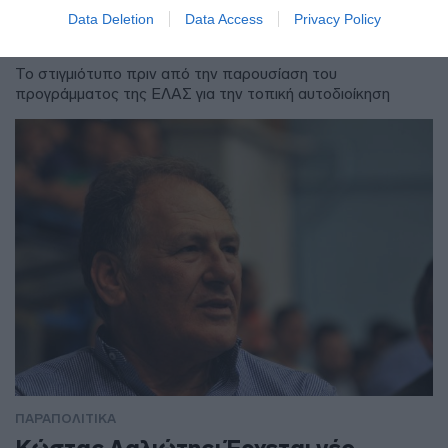
“Σχεδία” και ευχές η είσοδός του στο
Data Deletion
Data Access
Privacy Policy
“Σεράφειο”
Το στιγμιότυπο πριν από την παρουσίαση του
προγράμματος της ΕΛΑΣ για την τοπική αυτοδιοίκηση
ΠΑΡΑΠΟΛΙΤΙΚΑ