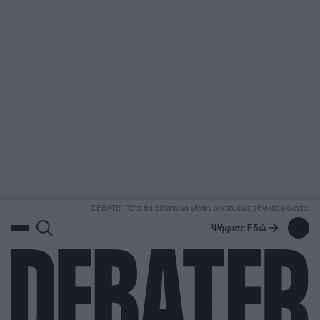
ΑΝΑΖΗΤΗΣΗ
DEBATE: Πότε θα θέλατε να γίνουν οι επόμενες εθνικές εκλογές;
Ψήφισε Εδώ