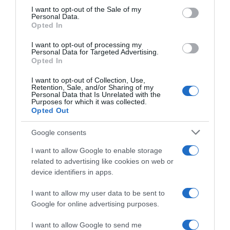
consent section.
I want to opt-out of the Sale of my
Personal Data.
Opted In
I want to opt-out of processing my
Personal Data for Targeted Advertising.
Opted In
I want to opt-out of Collection, Use,
Retention, Sale, and/or Sharing of my
Personal Data that Is Unrelated with the
Purposes for which it was collected.
Opted Out
Google consents
I want to allow Google to enable storage
ΠΑΡΑΠΟΛΙΤΙΚΑ
related to advertising like cookies on web or
Νέο επεισόδιο Κωνσταντοπούλου –
device identifiers in apps.
Πολύζου: Η πρόεδρος της Πλεύσης
I want to allow my user data to be sent to
Ελευθερίας κάλεσε το “100” και πήγε
Google for online advertising purposes.
την πρώην συνεργάτρια της στο
τμήμα
I want to allow Google to send me