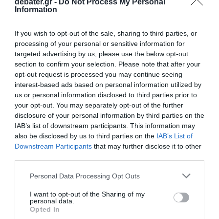
debater.gr -
Do Not Process My Personal
Information
If you wish to opt-out of the sale, sharing to third parties, or
processing of your personal or sensitive information for
targeted advertising by us, please use the below opt-out
section to confirm your selection. Please note that after your
opt-out request is processed you may continue seeing
interest-based ads based on personal information utilized by
us or personal information disclosed to third parties prior to
your opt-out. You may separately opt-out of the further
disclosure of your personal information by third parties on the
IAB’s list of downstream participants. This information may
also be disclosed by us to third parties on the
IAB’s List of
Downstream Participants
that may further disclose it to other
third parties.
Please note that this website/app uses one or more Google
Personal Data Processing Opt Outs
ΠΑΡΑΠΟΛΙΤΙΚΑ
services and may gather and store information including but
not limited to your visit or usage behaviour. You may click to
I want to opt-out of the Sharing of my
personal data.
grant or deny consent to Google and its third-party tags to
Opted In
use your data for below specified purposes in below Google