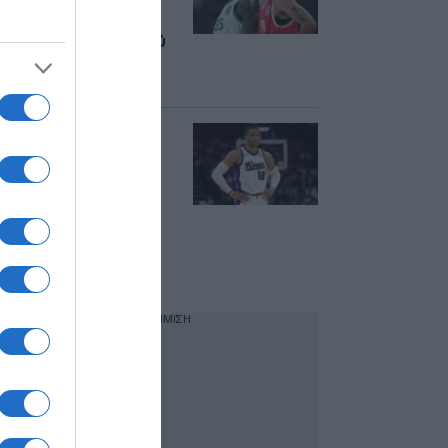
σεζόν 2026/27 –
Πότε είναι οι
τιτανομαχίες μεταξύ
Ολυμπιακού και
Παναθηναϊκού
Ράσελ
Γουέστμπρουκ:
Σενάρια για
ενδιαφέρον από 3
ομάδες της
EuroLeague –
Ανάμεσα τους ο
Παναθηναϊκός
ΔΙΑΦΗΜΙΣΗ