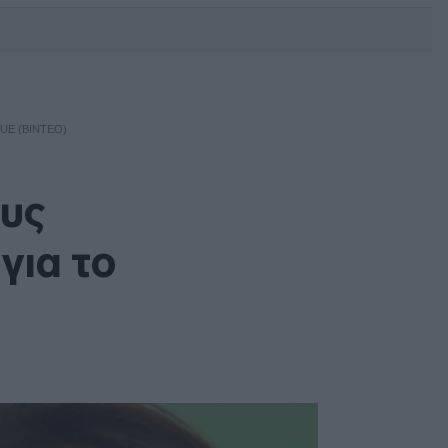
DEBATE: Πότε θα θέλατε να
γίνουν οι επόμενες εθνικές
εκλογές;
UE (ΒΊΝΤΕΟ)
ους
για το