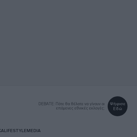
Ψήφισε
DEBATE: Πότε θα θέλατε να γίνουν οι
επόμενες εθνικές εκλογές;
Εδώ
ΚΑ
LIFESTYLE
MEDIA