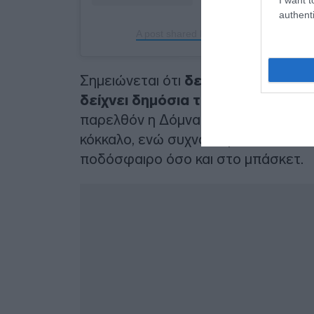
authenti
A post shared by Domna Michailidou (
Σημειώνεται ότι
δεν πρόκειται για
δείχνει δημόσια την στήριξη της
παρελθόν η Δόμνα Μιχαηλίδου είχε δ
κόκκαλο, ενώ συχνά παρακολουθεί 
ποδόσφαιρο όσο και στο μπάσκετ.