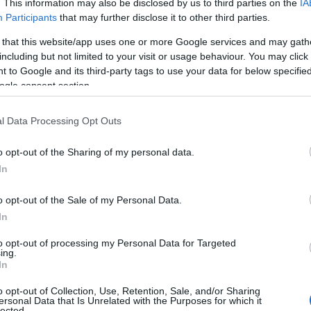
. This information may also be disclosed by us to third parties on the
IA
Participants
that may further disclose it to other third parties.
 that this website/app uses one or more Google services and may gath
including but not limited to your visit or usage behaviour. You may click 
 to Google and its third-party tags to use your data for below specifi
ogle consent section.
l Data Processing Opt Outs
o opt-out of the Sharing of my personal data.
ται η Δόμνα Μιχαηλίδου στο βίντεο
,
In
τους διαλύσουμε”
, ενώ γράφει στην
o opt-out of the Sale of my Personal Data.
ας την αισιοδοξία της για την πρόκριση
In
 τελικό της διοργάνωσης.
to opt-out of processing my Personal Data for Targeted
ing.
In
o opt-out of Collection, Use, Retention, Sale, and/or Sharing
ersonal Data that Is Unrelated with the Purposes for which it
lected.