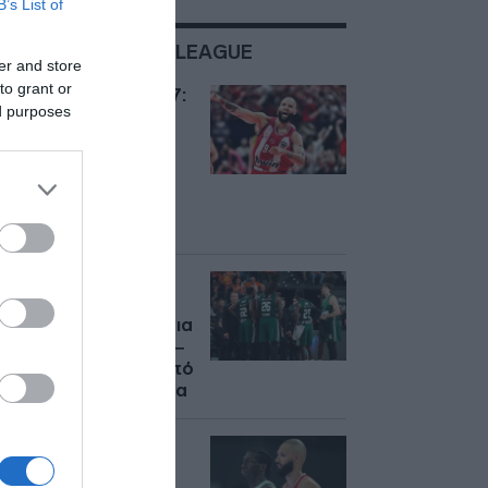
B’s List of
ΣΧΕΤΙΚΑ ΜΕ:EUROLEAGUE
er and store
to grant or
Euroleague 2026-27:
ed purposes
Αυτό είναι το
πρόγραμμα του
Ολυμπιακού – Ποια
ομάδα θα
αντιμετωπίσει στην
πρεμιέρα
Euroleague: Το
πλήρες πρόγραμμα
του Παναθηναϊκού για
την σεζόν 2026-27 –
Εντός έδρας τα 7 από
τα πρώτα 8 παιχνίδια
Euroleague: Το
πρόγραμμα για την