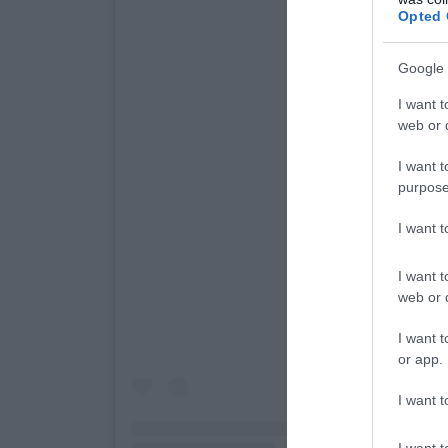
Opted 
Google 
I want t
web or d
I want t
purpose
I want 
View this post on Inst
I want t
web or d
I want t
or app.
I want t
I want t