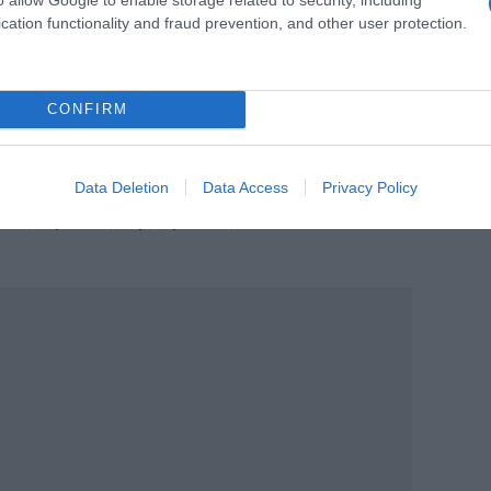
cation functionality and fraud prevention, and other user protection.
@domna_michailidou)
CONFIRM
 την πρώτη φορά που η υπουργός
 προς τους ερυθρόλευκους.
Στο
ηλώσει ότι είναι «Ολυμπιακός μέχρι το
Data Deletion
Data Access
Privacy Policy
τους αγώνες της ομάδας τόσο στο