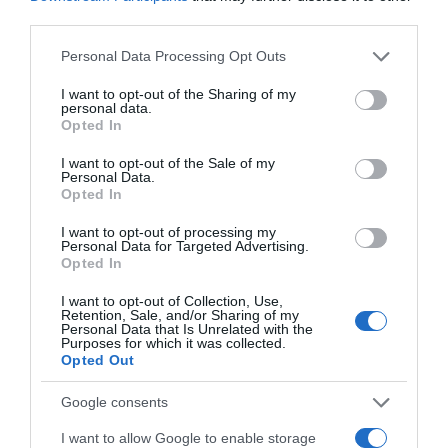
third parties.
Please note that this website/app uses one or more Google
Personal Data Processing Opt Outs
services and may gather and store information including but
not limited to your visit or usage behaviour. You may click to
I want to opt-out of the Sharing of my
personal data.
grant or deny consent to Google and its third-party tags to
Opted In
use your data for below specified purposes in below Google
consent section.
I want to opt-out of the Sale of my
ΠΑΡΑΠΟΛΙΤΙΚΑ
Personal Data.
Νέο επεισόδιο Κωνσταντοπούλου –
Opted In
Πολύζου: Η πρόεδρος της Πλεύσης
I want to opt-out of processing my
Ελευθερίας κάλεσε το “100” και πήγε
Personal Data for Targeted Advertising.
Opted In
την πρώην συνεργάτρια της στο
τμήμα
I want to opt-out of Collection, Use,
Retention, Sale, and/or Sharing of my
Personal Data that Is Unrelated with the
Η Βασιλική Πολύζου υποστηρίζει από την πλευρά της ότι η
Purposes for which it was collected.
Opted Out
Κωνσταντοπούλου την κατηγορούσε ότι είναι μέλος
εγκληματικής οργάνωσης
Google consents
I want to allow Google to enable storage