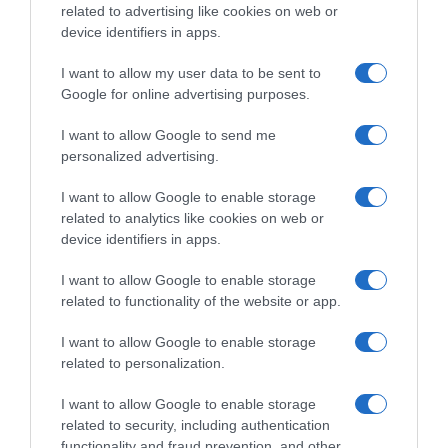
related to advertising like cookies on web or
device identifiers in apps.
I want to allow my user data to be sent to
Google for online advertising purposes.
I want to allow Google to send me
personalized advertising.
I want to allow Google to enable storage
related to analytics like cookies on web or
device identifiers in apps.
ΠΑΡΑΠΟΛΙΤΙΚΑ
I want to allow Google to enable storage
Γενέθλια για τον Αλέξη Τσίπρα – Με…
related to functionality of the website or app.
“Σχεδία” και ευχές η είσοδός του στο
“Σεράφειο”
I want to allow Google to enable storage
related to personalization.
Το στιγμιότυπο πριν από την παρουσίαση του
προγράμματος της ΕΛΑΣ για την τοπική αυτοδιοίκηση
I want to allow Google to enable storage
related to security, including authentication
functionality and fraud prevention, and other