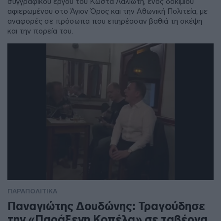
συγγραφικού έργου του Κώστα Λαλιώτη, ενός δοκιμίου
αφιερωμένου στο Άγιον Όρος και την Αθωνική Πολιτεία, με
αναφορές σε πρόσωπα που επηρέασαν βαθιά τη σκέψη
και την πορεία του.
ΠΑΡΑΠΟΛΙΤΙΚΑ
Παναγιώτης Δουδώνης: Τραγούδησε
την «Παράξενη Κοπέλα» σε ταβέρνα