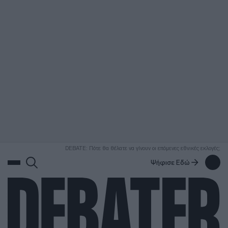
ΑΝΑΖΗΤΗΣΗ
DEBATE: Πότε θα θέλατε να γίνουν οι επόμενες εθνικές εκλογές;
Ψήφισε Εδώ