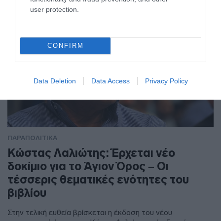
user protection.
CONFIRM
Data Deletion
Data Access
Privacy Policy
ΠΑΡΑΠΟΛΙΤΙΚΑ
Κώστας Λαλιώτης: Έρχεται νέο
δοκίμιο για το Άγιον Όρος – Οι
τέσσερις θεματικές ενότητες του
βιβλίου
Στην τελική ευθεία βρίσκεται η έκδοση του νέου