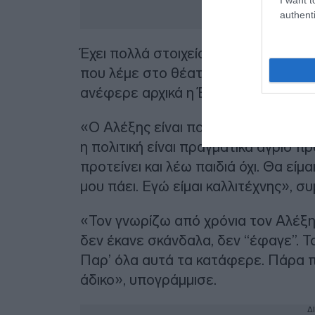
authenti
Έχει πολλά στοιχεία που δεν τα έχουν
που λέμε στο θέατρο. Βγαίνει και θέλ
ανέφερε αρχικά η Έφη Παπαθεοδώ
«Ο Αλέξης είναι πολύ γλυκός, μαλακός
η πολιτική είναι πραγματικά άγριο 
προτείνει και λέω παιδιά όχι. Θα εί
μου πάει. Εγώ είμαι καλλιτέχνης», 
«Τον γνωρίζω από χρόνια τον Αλέξη Τσ
δεν έκανε σκάνδαλα, δεν “έφαγε”. 
Παρ’ όλα αυτά τα κατάφερε. Πάρα π
άδικο», υπογράμμισε.
Δ