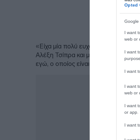
Opted 
Google 
I want t
web or d
«Είχα μία πολύ ευχάριστη έκπληξη
I want t
Αλέξη Τσίπρα και μου έδωσαν ραντ
purpose
εγώ, ο οποίος είναι πάντα γλυκύτατ
I want 
I want t
web or d
I want t
or app.
I want t
I want t