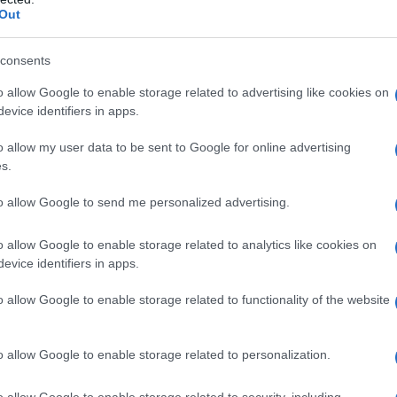
Out
consents
o allow Google to enable storage related to advertising like cookies on
evice identifiers in apps.
. Μου τηλεφώνησαν από το γραφείο του
o allow my user data to be sent to Google for online advertising
εβού να δω τον Πρόεδρο. Τον Αλέξη λέω
s.
ος, ευγενέστατος, σεμνός.
to allow Google to send me personalized advertising.
o allow Google to enable storage related to analytics like cookies on
evice identifiers in apps.
o allow Google to enable storage related to functionality of the website
o allow Google to enable storage related to personalization.
o allow Google to enable storage related to security, including