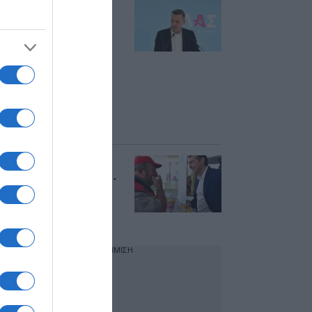
Στην εκδήλωση
Τσίπρα για την
Αυτοδιοίκηση ο
Χάρης Δούκας – Η
κριτική στην
κυβέρνηση και το
ανάχωμα στις
συνεργασίες
προοδευτικών
δυνάμεων (εικόνες)
Γενέθλια για τον
Αλέξη Τσίπρα – Με…
“Σχεδία” και ευχές η
είσοδός του στο
“Σεράφειο”
ΔΙΑΦΗΜΙΣΗ