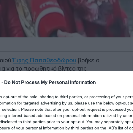
οιού
Έφης Παπαθεοδώρου
βρήκε ο
α για το προωθητικό βίντεο της
ών του νέου του κόμματος, ΕΛ.Α.Σ.
 -
Do Not Process My Personal Information
ονα το χιουμοριστικό στοιχείο, η
to opt-out of the sale, sharing to third parties, or processing of your per
λική σειρά του MEGA «Στο Πάρα
formation for targeted advertising by us, please use the below opt-out s
υ Αλέξη Τσίπρα προκειμένου να
r selection. Please note that after your opt-out request is processed y
eing interest-based ads based on personal information utilized by us or
disclosed to third parties prior to your opt-out. You may separately opt-
losure of your personal information by third parties on the IAB’s list of
ΙΑΦΗΜΙΣΗ