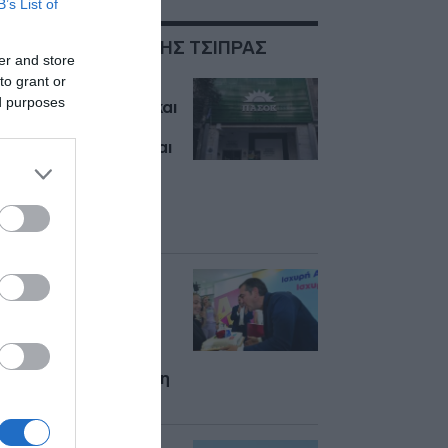
B’s List of
ΣΧΕΤΙΚΑ ΜΕ:ΑΛΕΞΗΣ ΤΣΙΠΡΑΣ
er and store
to grant or
ΠΑΣΟΚ: Ευθεία
ed purposes
επίθεση σε Τσίπρα και
ΕΛΑΣ – “Η χώρα
χρειάζεται έντιμο και
συνεπή
πρωθυπουργό, όχι
μπροστινό
συμφερόντων”
Αλέξης Τσίπρας: Η
έκπληξη για τα
γενέθλια του – Η
τούρτα μετά την
εκδήλωση της ΕΛΑΣ
για την Αυτοδιοίκηση
(εικόνες)