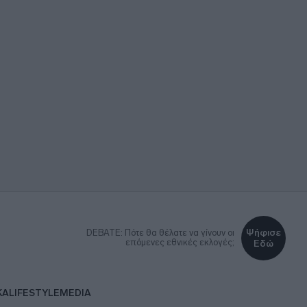
Ψήφισε
DEBATE: Πότε θα θέλατε να γίνουν οι
επόμενες εθνικές εκλογές;
Εδώ
ΚΑ
LIFESTYLE
MEDIA