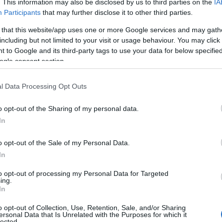
. This information may also be disclosed by us to third parties on the
IA
Participants
that may further disclose it to other third parties.
 that this website/app uses one or more Google services and may gath
including but not limited to your visit or usage behaviour. You may click 
 to Google and its third-party tags to use your data for below specifi
ogle consent section.
l Data Processing Opt Outs
o opt-out of the Sharing of my personal data.
In
εί η ευκολία και η προσβασιμότητα της
o opt-out of the Sale of my Personal Data.
las.gr.
In
κπομπή «Live News» και τον Νίκο
to opt-out of processing my Personal Data for Targeted
ing.
νιο της συνάντησής τους.
In
o opt-out of Collection, Use, Retention, Sale, and/or Sharing
ersonal Data that Is Unrelated with the Purposes for which it
lected.