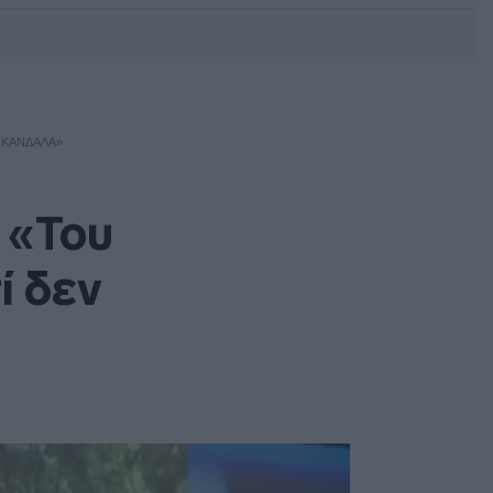
DEBATE: Πότε θα θέλατε να
γίνουν οι επόμενες εθνικές
εκλογές;
 ΣΚΆΝΔΑΛΑ»
 «Του
ί δεν