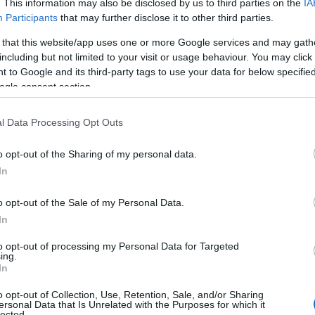
. This information may also be disclosed by us to third parties on the
IA
ΙΑΦΗΜΙΣΗ
Participants
that may further disclose it to other third parties.
 that this website/app uses one or more Google services and may gath
including but not limited to your visit or usage behaviour. You may click 
 to Google and its third-party tags to use your data for below specifi
ogle consent section.
l Data Processing Opt Outs
o opt-out of the Sharing of my personal data.
In
o opt-out of the Sale of my Personal Data.
In
to opt-out of processing my Personal Data for Targeted
ing.
In
o opt-out of Collection, Use, Retention, Sale, and/or Sharing
ersonal Data that Is Unrelated with the Purposes for which it
lected.