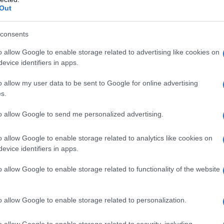
Out
consents
o allow Google to enable storage related to advertising like cookies on
evice identifiers in apps.
o allow my user data to be sent to Google for online advertising
s.
to allow Google to send me personalized advertising.
o allow Google to enable storage related to analytics like cookies on
evice identifiers in apps.
ει πλέον καθιερωθεί ως ένα ξεχωριστό
o allow Google to enable storage related to functionality of the website
την καθημερινότητα της πόλης. Επιβάτες
γελματίες μουσικοί
, αλλά και άνθρωποι
o allow Google to enable storage related to personalization.
 ικανότητές τους, έχουν τη δυνατότητα
ρα, προσφέροντας μικρές μουσικές
o allow Google to enable storage related to security, including