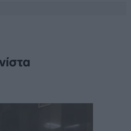
DEBATE: Πότε θα θέλατε να
γίνουν οι επόμενες εθνικές
εκλογές;
νίστα