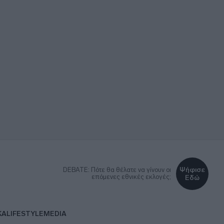
Ψήφισε
DEBATE: Πότε θα θέλατε να γίνουν οι
επόμενες εθνικές εκλογές;
Εδώ
ΚΑ
LIFESTYLE
MEDIA