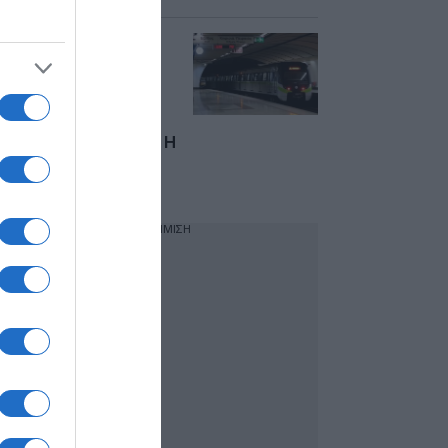
Μετρό: Κλείνουν
νωρίτερα από την
Κυριακή οι σταθμοί
Σύνταγμα,
Ευαγγελισμός και
Μέγαρο Μουσικής – Η
ανακοίνωση της
ΣΤΑΣΥ
ΔΙΑΦΗΜΙΣΗ