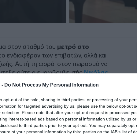
ιμα στον σταθμό του
μετρό στο
το ενδιαφέρον των επιβατών, αλλά και
ής. Αυτή τη φορά, στον πειρασμό να
άντεξε ούτε ο ευρωβουλευτής
Νικόλας
 -
Do Not Process My Personal Information
κό σταθμό της Αθήνας, ο κ. Φαραντούρης
to opt-out of the sale, sharing to third parties, or processing of your per
ο για το κοινό και έπαιξε για λίγα λεπτά,
formation for targeted advertising by us, please use the below opt-out s
όγελα των περαστικών
. Το στιγμιότυπο
r selection. Please note that after your opt-out request is processed y
eing interest-based ads based on personal information utilized by us or
δη κυκλοφορεί στα μέσα κοινωνικής
disclosed to third parties prior to your opt-out. You may separately opt-
losure of your personal information by third parties on the IAB’s list of