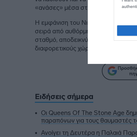
authenti
«ανάσες» μέσα στη βιασύνη της ημέ
Η εμφάνιση του Νικόλα Φαραντούρη 
σειρά από αυθόρμητες μουσικές στι
σταθμό, αποδεικνύοντας ότι η μουσ
διαφορετικούς χώρους και ιδιότητες.
Προσθήκ
πηγ
Ειδήσεις σήμερα
Οι Queens Of The Stone Age δη
παραπόνων για τους θαυμαστές τ
Ανοίγει τη Δευτέρα η Παλαιά Παρ