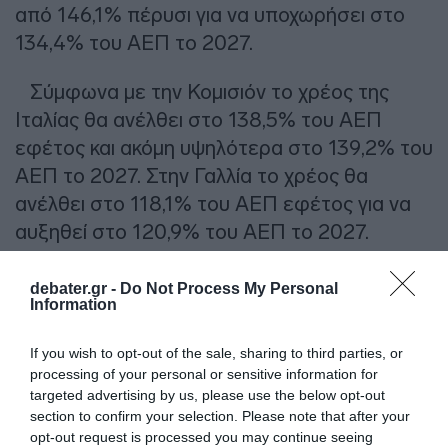
από 146,1% πέρυσι για να υποχωρήσει στο
134,4% του ΑΕΠ το 2027.
Σύμφωνα με την Κομισιόν το χρέος της
Ιταλίας θα ανέλθει στο 138,5% του ΑΕΠ
εφέτος και ακόμη υψηλότερα στο 139,2% του
ΑΕΠ το 2027. Στην Γαλλία το χρέος θα
ανέλθει στο 118,1% του ΑΕΠ εφέτος για να
αυξηθεί στο 120,9% του ΑΕΠ το 2027.
ΔΙΑΦΗΜΙΣΗ
debater.gr -
Do Not Process My Personal
Information
If you wish to opt-out of the sale, sharing to third parties, or
processing of your personal or sensitive information for
targeted advertising by us, please use the below opt-out
section to confirm your selection. Please note that after your
opt-out request is processed you may continue seeing