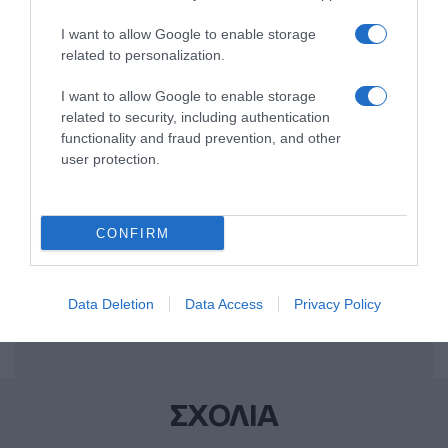
I want to allow Google to enable storage
Share
Tweet
related to personalization.
ΚΟΜΙΣΙΟΝ
ΟΟΣΑ
ΟΟΣΑ ΕΚΘΕΣΗ
I want to allow Google to enable storage
related to security, including authentication
ΔΙΑΦΗΜΙΣΗ
functionality and fraud prevention, and other
user protection.
CONFIRM
Data Deletion
Data Access
Privacy Policy
ΣΧΟΛΙΑ