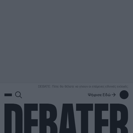
ΑΝΑΖΗΤΗΣΗ
DEBATE: Πότε θα θέλατε να γίνουν οι επόμενες εθνικές εκλογές;
Ψήφισε Εδώ