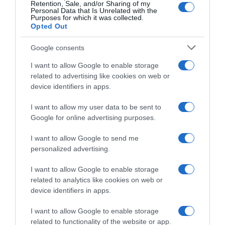
Retention, Sale, and/or Sharing of my
Ανοίγει τη Δευτέρα η Παλαιά Παραλιακή
Personal Data that Is Unrelated with the
στην Καλλιθέα – Θωρακίζεται η περιοχή
Purposes for which it was collected.
Opted Out
απέναντι σε πλημμυρικά φαινόμενα
(βίντεο)
Google consents
Υπογράφηκε η σύμβαση για τα συστήματα
I want to allow Google to enable storage
αεροναυτιλίας στο νέο Διεθνές
related to advertising like cookies on web or
device identifiers in apps.
Αεροδρόμιο Ηρακλείου – Αναμένεται να
τεθεί σε λειτουργία τον Νοέμβριο του
I want to allow my user data to be sent to
2028
Google for online advertising purposes.
Χατζηδάκης: “Άκυρες από 1η Οκτωβρίου οι
I want to allow Google to send me
εγκύκλιοι που δεν αναρτώνται –
personalized advertising.
Υποχρεωτική η δημοσίευσή τους στις
I want to allow Google to enable storage
ιστοσελίδες των φορέων που τις εκδίδουν”
related to analytics like cookies on web or
device identifiers in apps.
Ακολούθησε το debater.gr στο
Google News
I want to allow Google to enable storage
και μάθετε πρώτοι όλες τις ειδήσεις
related to functionality of the website or app.