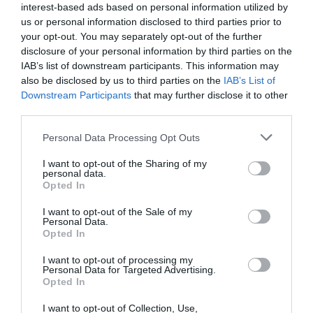
interest-based ads based on personal information utilized by
us or personal information disclosed to third parties prior to
your opt-out. You may separately opt-out of the further
disclosure of your personal information by third parties on the
IAB’s list of downstream participants. This information may
Στην Γερμανία το χρέος προβλέπεται στο
also be disclosed by us to third parties on the
IAB’s List of
65,8% του ΑΕΠ εφέτος και στο 68% του
Downstream Participants
that may further disclose it to other
ΑΕΠ το 2027.
third parties.
Please note that this website/app uses one or more Google
Personal Data Processing Opt Outs
services and may gather and store information including but
Προσθήκη ως προτεινόμενη
not limited to your visit or usage behaviour. You may click to
I want to opt-out of the Sharing of my
πηγή στην Google
personal data.
grant or deny consent to Google and its third-party tags to
Opted In
use your data for below specified purposes in below Google
consent section.
I want to opt-out of the Sale of my
Ειδήσεις σήμερα
Personal Data.
Opted In
Οι Queens Of The Stone Age
I want to opt-out of processing my
Personal Data for Targeted Advertising.
δημιούργησαν τηλεφωνική γραμμή…
Opted In
παραπόνων για τους θαυμαστές τους
I want to opt-out of Collection, Use,