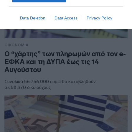
Data Deletion
Data Access
Privacy Policy
ΟΙΚΟΝΟΜΙΑ
Ο “χάρτης” των πληρωμών από τον e-
ΕΦΚΑ και τη ΔΥΠΑ έως τις 14
Αυγούστου
Συνολικά 56.756.000 ευρώ θα καταβληθούν
σε 58.370 δικαιούχους