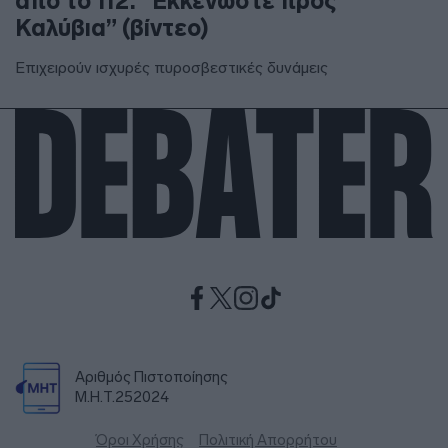
από το 112: “Εκκενώστε προς
Καλύβια” (βίντεο)
Επιχειρούν ισχυρές πυροσβεστικές δυνάμεις
Αριθμός Πιστοποίησης
Μ.Η.Τ.252024
Όροι Χρήσης
Πολιτική Απορρήτου