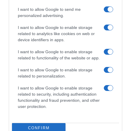
I want to allow Google to send me
personalized advertising.
I want to allow Google to enable storage
related to analytics like cookies on web or
device identifiers in apps.
ΟΙΚΟΝΟΜΙΑ
I want to allow Google to enable storage
Στα 15 δισ. ευρώ ο στόχος για νέα
related to functionality of the website or app.
δάνεια το 2026
I want to allow Google to enable storage
Οι τράπεζες, όπως δείχνει το πρώτο εξάμηνο του 2026,
related to personalization.
ανεβάζουν στροφές
I want to allow Google to enable storage
related to security, including authentication
functionality and fraud prevention, and other
user protection.
CONFIRM