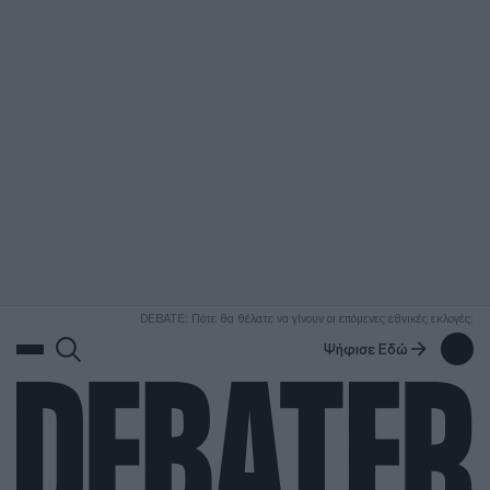
ΑΝΑΖΗΤΗΣΗ
DEBATE: Πότε θα θέλατε να γίνουν οι επόμενες εθνικές εκλογές;
Ψήφισε Εδώ