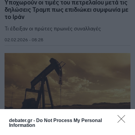
Υποχωρούν οι τιμές του πετρελαίου μετά τις
δηλώσεις Τραμπ πως επιδιώκει συμφωνία με
το Ιράν
Τι έδειξαν οι πρώτες πρωινές συναλλαγές
02.02.2026 - 08:28
debater.gr -
Do Not Process My Personal
Information