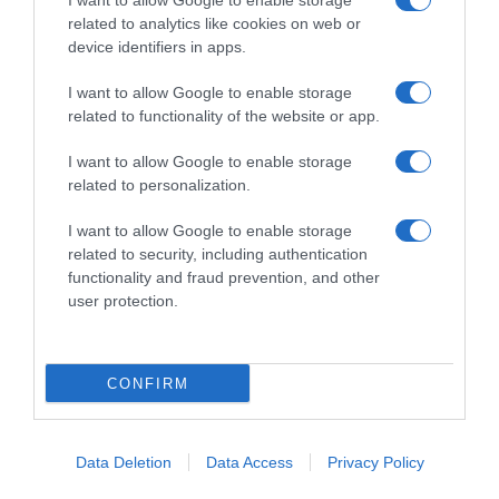
I want to allow Google to enable storage
related to analytics like cookies on web or
device identifiers in apps.
I want to allow Google to enable storage
ΟΙΚΟΝΟΜΙΑ
related to functionality of the website or app.
Κλυδωνισμοί στις διεθνείς αγορές λόγω του
I want to allow Google to enable storage
πολέμου: Αυξήσεις σε πετρέλαιο και χρυσό –
related to personalization.
Βουτιά στις μετοχές
I want to allow Google to enable storage
Αναταράξεις λόγω Γάζας
related to security, including authentication
functionality and fraud prevention, and other
20.10.2023 - 14:59
user protection.
CONFIRM
Data Deletion
Data Access
Privacy Policy