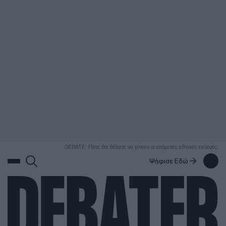
ΑΝΑΖΗΤΗΣΗ
DEBATE: Πότε θα θέλατε να γίνουν οι επόμενες εθνικές εκλογές;
Ψήφισε Εδώ