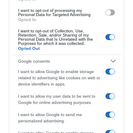
I want to opt-out of processing my
Personal Data for Targeted Advertising.
Opted In
ΔΙΕΘΝΗ
Ακριβαίνει η τιμή του πετρελαίου λόγω της
I want to opt-out of Collection, Use,
Retention, Sale, and/or Sharing of my
κλιμάκωσης στη Μέση Ανατολή
Personal Data that Is Unrelated with the
Purposes for which it was collected.
Opted Out
Ποσοστιαία αύξηση πάνω από 5%
Google consents
03.10.2024 - 11:29
I want to allow Google to enable storage
related to advertising like cookies on web or
device identifiers in apps.
I want to allow my user data to be sent to
Google for online advertising purposes.
I want to allow Google to send me
personalized advertising.