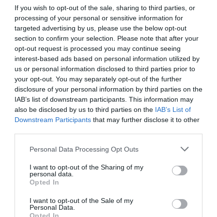
If you wish to opt-out of the sale, sharing to third parties, or
ΔΙΕΘΝΗ
processing of your personal or sensitive information for
Πετρέλαιο: Ποιος ο αντίκτυπος από την
targeted advertising by us, please use the below opt-out
κλιμάκωση του πολέμου στη Μέση Ανατολή –
section to confirm your selection. Please note that after your
opt-out request is processed you may continue seeing
Τα σενάρια και οι εκτιμήσεις
interest-based ads based on personal information utilized by
us or personal information disclosed to third parties prior to
Ανησυχία εν μέσω του πολέμου
your opt-out. You may separately opt-out of the further
05.10.2024 - 12:26
disclosure of your personal information by third parties on the
IAB’s list of downstream participants. This information may
also be disclosed by us to third parties on the
IAB’s List of
Downstream Participants
that may further disclose it to other
third parties.
Please note that this website/app uses one or more Google
Personal Data Processing Opt Outs
services and may gather and store information including but
not limited to your visit or usage behaviour. You may click to
I want to opt-out of the Sharing of my
personal data.
grant or deny consent to Google and its third-party tags to
Opted In
use your data for below specified purposes in below Google
consent section.
I want to opt-out of the Sale of my
Personal Data.
Opted In